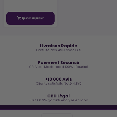

Ajouter au panier
🚚
Livraison Rapide
Gratuite dès 49€ avec GLS
🔒
Paiement Sécurisé
CB, Visa, Mastercard 100% sécurisé
⭐
+10 000 Avis
Clients satisfaits Noté 4.8/5
🌿
CBD Légal
THC < 0.3% garanti Analysé en labo
🐓 REJOINS LA TEAM COCO