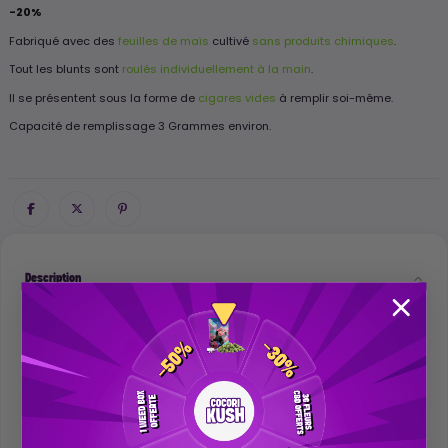
-20%
Fabriqué avec des
feuilles de maïs
cultivé
sans produits chimiques
.
Tout les blunts sont
roulés individuellement à la main
.
Il se présentent sous la forme de
cigares vides
à remplir soi-même.
Capacité de remplissage 3 Grammes environ.
Description
BLUNT KING PALM TAILLE XL
Le Blunt King Palm est une alternative très intéressante aux
feuilles à rouler classiques. Elles sont fabriquées à partir de
feuille de maïs triées sur le volet puis roulées à la main