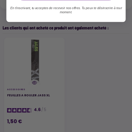
En t'inscrivant, tu acceptes de recevoir nos offres. Tu peux te désinscrire à tout
moment.
Les clients qui ont acheté ce produit ont également acheté :
ACCESSOIRES
FEUILLES A ROULER JASS XL
4.6
/
5
1,50 €