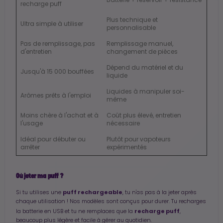
recharge puff
Plus technique et
Ultra simple à utiliser
personnalisable
Pas de remplissage, pas
Remplissage manuel,
d'entretien
changement de pièces
Dépend du matériel et du
Jusqu'à 15 000 bouffées
liquide
Liquides à manipuler soi-
Arômes prêts à l'emploi
même
Moins chère à l'achat et à
Coût plus élevé, entretien
l'usage
nécessaire
Idéal pour débuter ou
Plutôt pour vapoteurs
arrêter
expérimentés
Où jeter ma puff ?
puff rechargeable
Si tu utilises une
, tu n'as pas à la jeter après
chaque utilisation ! Nos modèles sont conçus pour durer. Tu recharges
recharge puff
la batterie en USB et tu ne remplaces que la
,
beaucoup plus légère et facile à gérer au quotidien.