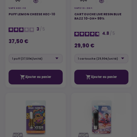
VAPE HEC-10
VAPE 10-OH+
PUFF LEMON CHEESE HEC-10
CARTOUCHE LIVE RESIN BLUE
RAZZ 10-OH+ 99%
3
/
5
4.8
/
5
37,50 €
29,90 €


Ajouter au panier
Ajouter au panier