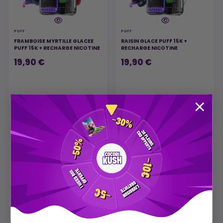
PUFF
PUFF
FRAMBOISE MYRTILLE GLACEE
RAISIN GLACE PUFF 15K +
PUFF 15K + RECHARGE NICOTINE
RECHARGE NICOTINE
19,90 €
19,90 €


Ajouter au panier
Ajouter au panier