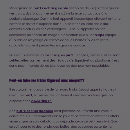
puff rechargeable
Mais quand ta
est en fin de vie (batterie qui ne
tient plus, dysfonctionnement, etc.) ne la jette surtout pas à la
poubelle classique. Comme tout appareil électronique, elle contient une
batterie et doit être déposée dans un point de collecte dédié aux
déchets électriques et électroniques. Tu peux l'apporter soit en
vape
déchèterie, soit dans un magasin d'électronique ou de
équipé
d'un bac de recyclage, ou encore dans les bornes "piles et petits
appareils" souvent présentes en grande surface.
recharges puff
En ce qui concerne les
usagées, même si elles sont
petites, elles contiennent des résidus d'e-liquide et du plastique, il est
donc recommandé de les jeter avec les déchets non recyclables.
Peut-on faire des tricks (figures) avec une puff ?
Il est totalement possible de faire des tricks (aussi appelés figures)
puff
avec une
, et même très facilement avec les modèles que l'on
Cocorikush
propose chez
.
puffs rechargeables
Nos
sont pensées pour t'offrir une vapeur
douce mais suffisamment dense pour te permettre de créer des effets
visuels, que tu sois débutant ou déjà adepte de ce petit jeu stylé. Que
ce soit pour faire des ronds, des bulles, des cascades ou tenter la