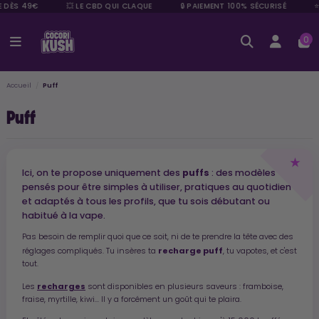
DÈS 49€
💥 LE CBD QUI CLAQUE
🔒 PAIEMENT 100% SÉCURISÉ
⭐ +
0
Accueil
Puff
Puff
Ici, on te propose uniquement des
puffs
: des modèles
pensés pour être simples à utiliser, pratiques au quotidien
et adaptés à tous les profils, que tu sois débutant ou
habitué à la vape.
Pas besoin de remplir quoi que ce soit, ni de te prendre la tête avec des
recharge puff
réglages compliqués. Tu insères ta
, tu vapotes, et c'est
tout.
recharges
Les
sont disponibles en plusieurs saveurs : framboise,
fraise, myrtille, kiwi... Il y a forcément un goût qui te plaira.