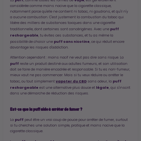
puff
vape
La
, comme toutes les formes de
, est généralement
considérée comme moins nocive que la cigarette classique,
notamment parce qu'elle ne contient ni tabac, ni goudrons, et qu'il n'y
a aucune combustion. C'est justement la combustion du tabac qui
libère des milliers de substances toxiques dans une cigarette
puff
traditionnelle, dont certaines sont cancérigènes. Avec une
rechargeable
, tu évites ces substances, et tu as même la
puff sans nicotine
possibilité de choisir une
, ce qui réduit encore
davantage les risques d'addiction.
Attention cependant : moins nocif ne veut pas dire sans risque. La
puff
reste un produit destiné aux adultes fumeurs, et son utilisation
doit se faire de manière encadrée et responsable. Si tu es non-fumeur,
mieux vaut ne pas commencer. Mais si tu veux réduire ou arrêter le
vapoter du CBD
puff
tabac, ou tout simplement
sans odeur, la
rechargeable
légale
est une alternative plus douce et
, qui s'inscrit
dans une démarche de réduction des risques.
Est-ce que la puff aide à arrêter de fumer ?
puff
La
peut être un vrai coup de pouce pour arrêter de fumer, surtout
si tu cherches une solution simple, pratique et moins nocive que la
cigarette classique.