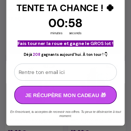
PUFF
PUFF
TENTE TA CHANCE ! 🍀
PASTEQUE GLACEE PUFF 15K +
FRAISE KIWI PUFF 15K +
RECHARGE NICOTINE
RECHARGE NICOTINE
19,90 €
19,90 €
0
00
Countdown ends in:
:
:
57
57
minutes
seconds
Fais tourner la roue et gagne le GROS lot !


Ajouter au panier
Ajouter au panier
Déjà
208
gagnants aujourd'hui. À ton tour ! 👇
Email
JE RÉCUPÈRE MON CADEAU 🎁
En t'inscrivant, tu acceptes de recevoir nos offres. Tu peux te désinscrire à tout
PUFF
PUFF
moment.
FRAMBOISE ACIDULEE MYRTILLE
MENTHE FRAICHE PUFF 15K +
PUFF 15K + RECHARGE NICOTINE
RECHARGE NICOTINE