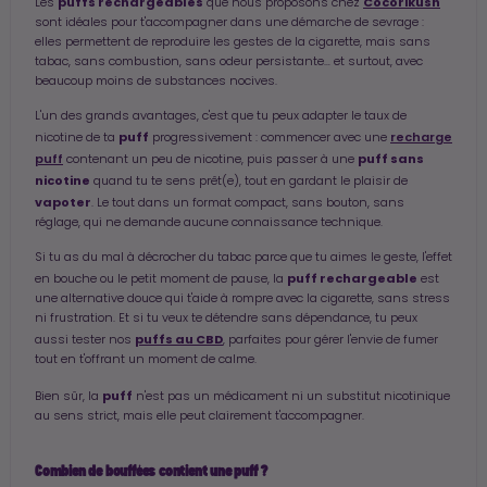
puffs rechargeables
Cocorikush
Les
que nous proposons chez
sont idéales pour t'accompagner dans une démarche de sevrage :
elles permettent de reproduire les gestes de la cigarette, mais sans
tabac, sans combustion, sans odeur persistante… et surtout, avec
beaucoup moins de substances nocives.
L'un des grands avantages, c'est que tu peux adapter le taux de
puff
recharge
nicotine de ta
progressivement : commencer avec une
puff
puff sans
contenant un peu de nicotine, puis passer à une
nicotine
quand tu te sens prêt(e), tout en gardant le plaisir de
vapoter
. Le tout dans un format compact, sans bouton, sans
réglage, qui ne demande aucune connaissance technique.
Si tu as du mal à décrocher du tabac parce que tu aimes le geste, l'effet
puff rechargeable
en bouche ou le petit moment de pause, la
est
une alternative douce qui t'aide à rompre avec la cigarette, sans stress
ni frustration. Et si tu veux te détendre sans dépendance, tu peux
puffs au CBD
aussi tester nos
, parfaites pour gérer l'envie de fumer
tout en t'offrant un moment de calme.
puff
Bien sûr, la
n'est pas un médicament ni un substitut nicotinique
au sens strict, mais elle peut clairement t'accompagner.
Combien de bouffées contient une puff ?