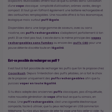
dispositifs réutilisables offrent tout ce que tu aimes dans l'utilisation
vape
d'une
classique : simplicité d'utilisation, arômes variés, design
compact. Et tout ça en t'offrant également une batterie rechargeable et
des cartouches remplaçables. Une nouvelle offre à la fois économique,
puff légale
écologique mais surtout
.
Disponibles dans une large gamme de saveurs, avec ou sans
puffs rechargeables
nicotine, ces
s'adapteront parfaitement à ton
vapes
profil. Et ce n'est pas tout, il existe dans le même principe des
rechargeables sans fumées
puffs CBD
ou encore des
pour une
légalité
pause détente discrète toute en
.
Est-ce possible de recharger sa puff ?
Il est tout à fait possible de recharger les puffs que l'on te propose chez
Cocorikush
. Depuis l'interdiction des puffs jetables, on a fait le choix
puffs rechargeables
de te proposer uniquement des
afin que tu
vaper en toute légalité
puisses
.
puffs
Si tu étais adepte des anciennes
classiques, pas d'inquiétude,
vape
notre nouvelle génération de
offre tout ce que tu aimais, en
puff rechargeable
mieux. Une
, c'est une cigarette électronique
compacte, facile à utiliser, que tu peux recharger en USB comme ton
téléphone. Tu n'as plus besoin de jeter ta vape une fois celle-ci vide : tu