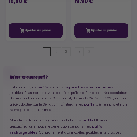
19,90 €
19,90 €


Ajouter au panier
Ajouter au panier
1
2
3
…
7
Qu'est-ce qu'une puff ?
puffs
cigarettes électroniques
Initialement, les
sont des
jetables. Elles sont souvent colorées, prêtes à l'emploi et très populaires
depuis quelques années. Cependant, depuis le 24 février 2025, une loi
puffs
a été adoptée par le Sénat afin d'interdire les
pré-remplis et non
rechargeables en France.
puffs
Mais l'interdiction ne signifie pas la fin des
! Il existe
puffs
aujourd'hui une nouvelle génération de puffs : les
rechargeables
. Contrairement aux modèles jetables interdits, ces