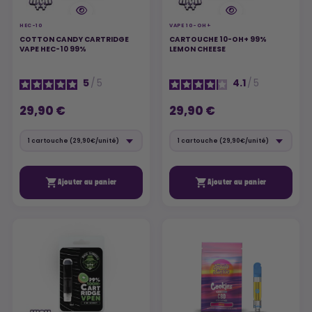
HEC-10
VAPE 10-OH+
COTTON CANDY CARTRIDGE
CARTOUCHE 10-OH+ 99%
VAPE HEC-10 99%
LEMON CHEESE
5
/
5
4.1
/
5
29,90 €
29,90 €


Ajouter au panier
Ajouter au panier