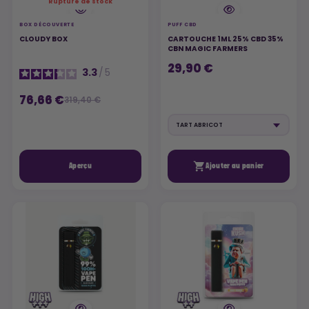
Rupture de stock
BOX DÉCOUVERTE
PUFF CBD
CLOUDY BOX
CARTOUCHE 1ML 25% CBD 35%
CBN MAGIC FARMERS
29,90 €
3.3
/
5
76,66 €
319,40 €

Aperçu
Ajouter au panier