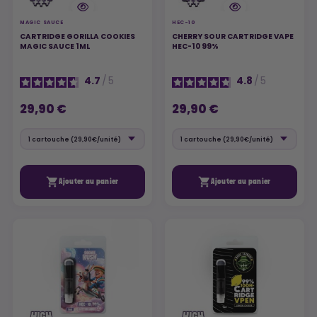
MAGIC SAUCE
HEC-10
CARTRIDGE GORILLA COOKIES
CHERRY SOUR CARTRIDGE VAPE
MAGIC SAUCE 1ML
HEC-10 99%
4.7
/
5
4.8
/
5
29,90 €
29,90 €


Ajouter au panier
Ajouter au panier