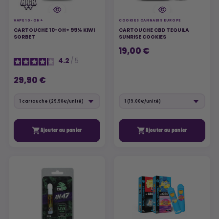
VAPE 10-OH+
COOKIES CANNABIS EUROPE
CARTOUCHE 10-OH+ 99% KIWI
CARTOUCHE CBD TEQUILA
SORBET
SUNRISE COOKIES
19,00 €
4.2
/
5
29,90 €


Ajouter au panier
Ajouter au panier