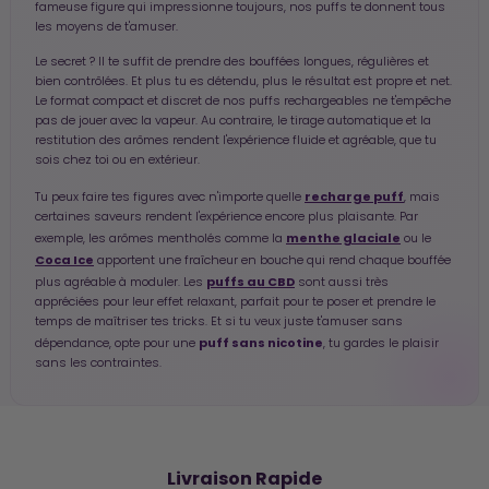
fameuse figure qui impressionne toujours, nos puffs te donnent tous
les moyens de t'amuser.
Le secret ? Il te suffit de prendre des bouffées longues, régulières et
bien contrôlées. Et plus tu es détendu, plus le résultat est propre et net.
Le format compact et discret de nos puffs rechargeables ne t'empêche
pas de jouer avec la vapeur. Au contraire, le tirage automatique et la
restitution des arômes rendent l'expérience fluide et agréable, que tu
sois chez toi ou en extérieur.
recharge puff
Tu peux faire tes figures avec n'importe quelle
, mais
certaines saveurs rendent l'expérience encore plus plaisante. Par
menthe glaciale
exemple, les arômes mentholés comme la
ou le
Coca Ice
apportent une fraîcheur en bouche qui rend chaque bouffée
puffs au CBD
plus agréable à moduler. Les
sont aussi très
appréciées pour leur effet relaxant, parfait pour te poser et prendre le
temps de maîtriser tes tricks. Et si tu veux juste t'amuser sans
puff sans nicotine
dépendance, opte pour une
, tu gardes le plaisir
sans les contraintes.
🚚
Livraison Rapide