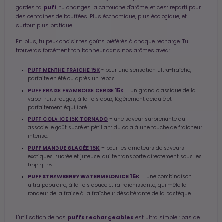
puff
gardes ta
, tu changes la cartouche d'arôme, et c'est reparti pour
des centaines de bouffées. Plus économique, plus écologique, et
surtout plus pratique.
En plus, tu peux choisir tes goûts préférés à chaque recharge. Tu
trouveras forcément ton bonheur dans nos arômes avec :
PUFF MENTHE FRAICHE 15K
- pour une sensation ultra-fraîche,
parfaite en été ou après un repas.
PUFF FRAISE FRAMBOISE CERISE 15K
– un grand classique de la
vape fruits rouges, à la fois doux, légèrement acidulé et
parfaitement équilibré.
PUFF COLA ICE 15K TORNADO
– une saveur surprenante qui
associe le goût sucré et pétillant du cola à une touche de fraîcheur
intense.
PUFF MANGUE GLACÉE 15K
– pour les amateurs de saveurs
exotiques, sucrée et juteuse, qui te transporte directement sous les
tropiques.
PUFF STRAWBERRY WATERMELON ICE 15K
– une combinaison
ultra populaire, à la fois douce et rafraîchissante, qui mêle la
rondeur de la fraise à la fraîcheur désaltérante de la pastèque.
puffs rechargeables
L'utilisation de nos
est ultra simple : pas de