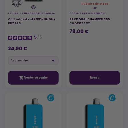
Rupture de stock
PRT LAB : LA MARQUE CBD DE BOOBA
COOKIES CANNABIS EUROPE
Cartridge AK-47 99% 10-OH+
PACK DUAL CHAMBER CBD
PRT LAB
COOKIES® X2
78,00 €
5
/
5
24,90 €

Ajouter au panier
Aperçu