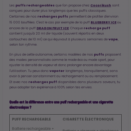
puffs rechargeables
Cocorikush
Les
que l'on propose chez
sont
conçues pour durer plus longtemps que les puffs classiques.
recharges puffs
Certaines de nos
permettent de profiter d'environ
BLUEBERRY ICE
15 000 bouffées. C'est le cas par exemple de la puff
ou
DRAGON FRUIT ICE
recharge puff
encore de la puff
. Chaque
contient jusqu'à 20 ml d'e-liquide (souvent répartis en deux
vape
cartouches de 10 ml) ce qui équivaut à plusieurs semaines de
,
selon ton rythme.
puffs
En plus de cette autonomie, certains modèles de nos
proposent
des modes personnalisés comme le mode éco ou mode sport, pour
ajuster la densité de vapeur et donc prolonger encore davantage
vapoter
l'utilisation. Tu peux donc
longtemps, tranquillement, sans
avoir à penser constamment au rechargement ou au remplacement.
recharges puff
Et avec nos
disponibles dans plusieurs saveurs, tu
peux adapter ton expérience à 100% selon tes envies.
Quelle est la différence entre une puff rechargeable et une cigarette
électronique ?
PUFF RECHARGEABLE
CIGARETTE ÉLECTRONIQUE
Batterie rechargeable +
Batterie + réservoir + résistance