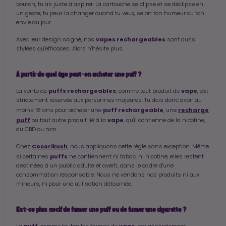
bouton, tu as juste à aspirer. La cartouche se clipse et se déclipse en
un geste, tu peux la changer quand tu veux, selon ton humeur ou ton
envie du jour.
vapes rechargeables
Avec leur design soigné, nos
sont aussi
stylées qu'efficaces. Alors n'hésite plus.
À partir de quel âge peut-on acheter une puff ?
puffs rechargeables
vape
La vente de
, comme tout produit de
, est
strictement réservée aux personnes majeures. Tu dois donc avoir au
puff rechargeable
recharge
moins 18 ans pour acheter une
, une
puff
vape
ou tout autre produit lié à la
, qu'il contienne de la nicotine,
du CBD ou non.
Cocorikush
Chez
, nous appliquons cette règle sans exception. Même
puffs
si certaines
ne contiennent ni tabac, ni nicotine, elles restent
destinées à un public adulte et averti, dans le cadre d'une
consommation responsable. Nous ne vendons nos produits ni aux
mineurs, ni pour une utilisation détournée.
Est-ce plus nocif de fumer une puff ou de fumer une cigarette ?