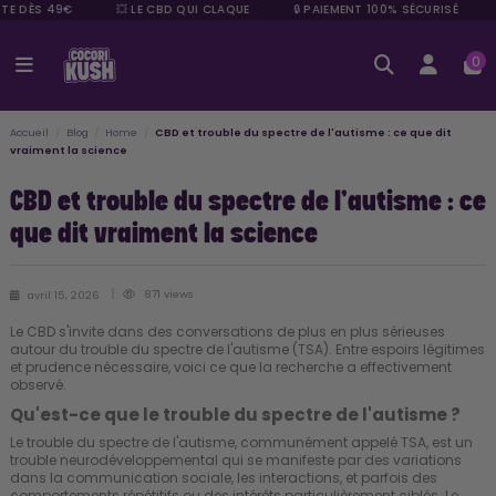
TE DÈS 49€
💥 LE CBD QUI CLAQUE
🔒 PAIEMENT 100% SÉCURISÉ
0
Accueil
Blog
Home
CBD et trouble du spectre de l'autisme : ce que dit
vraiment la science
CBD et trouble du spectre de l'autisme : ce
que dit vraiment la science
871 views
avril 15, 2026
Le CBD s'invite dans des conversations de plus en plus sérieuses
autour du trouble du spectre de l'autisme (TSA). Entre espoirs légitimes
et prudence nécessaire, voici ce que la recherche a effectivement
observé.
Qu'est-ce que le trouble du spectre de l'autisme ?
Le trouble du spectre de l'autisme, communément appelé TSA, est un
trouble neurodéveloppemental qui se manifeste par des variations
dans la communication sociale, les interactions, et parfois des
comportements répétitifs ou des intérêts particulièrement ciblés. Le