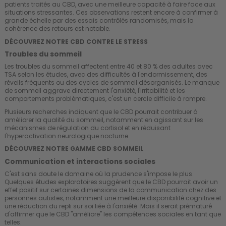
patients traités au CBD, avec une meilleure capacité à faire face aux
situations stressantes. Ces observations restent encore à confirmer à
grande échelle par des essais contrôlés randomisés, mais la
cohérence des retours est notable.
DÉCOUVREZ NOTRE CBD CONTRE LE STRESS
Troubles du sommeil
Les troubles du sommeil affectent entre 40 et 80 % des adultes avec
TSA selon les études, avec des difficultés à l'endormissement, des
réveils fréquents ou des cycles de sommeil désorganisés. Le manque
de sommeil aggrave directement l'anxiété, l'irritabilité et les
comportements problématiques, c'est un cercle difficile à rompre.
Plusieurs recherches indiquent que le CBD pourrait contribuer à
améliorer la qualité du sommeil, notamment en agissant sur les
mécanismes de régulation du cortisol et en réduisant
l'hyperactivation neurologique nocturne.
DÉCOUVREZ NOTRE GAMME CBD SOMMEIL
Communication et interactions sociales
C'est sans doute le domaine où la prudence s'impose le plus.
Quelques études exploratoires suggèrent que le CBD pourrait avoir un
effet positif sur certaines dimensions de la communication chez des
personnes autistes, notamment une meilleure disponibilité cognitive et
une réduction du repli sur soi liée à l'anxiété. Mais il serait prématuré
d'affirmer que le CBD "améliore" les compétences sociales en tant que
telles.