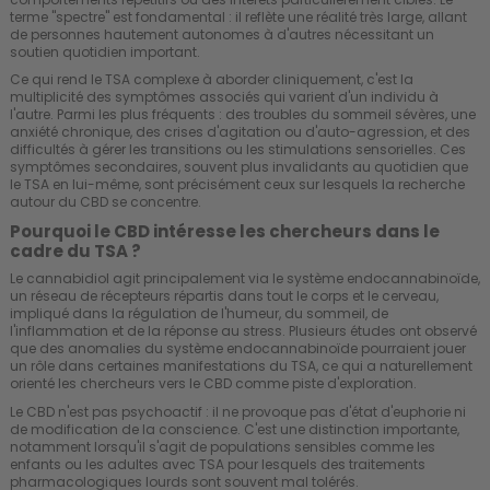
terme "spectre" est fondamental : il reflète une réalité très large, allant
de personnes hautement autonomes à d'autres nécessitant un
soutien quotidien important.
Ce qui rend le TSA complexe à aborder cliniquement, c'est la
multiplicité des symptômes associés qui varient d'un individu à
l'autre. Parmi les plus fréquents : des troubles du sommeil sévères, une
anxiété chronique, des crises d'agitation ou d'auto-agression, et des
difficultés à gérer les transitions ou les stimulations sensorielles. Ces
symptômes secondaires, souvent plus invalidants au quotidien que
le TSA en lui-même, sont précisément ceux sur lesquels la recherche
autour du CBD se concentre.
Pourquoi le CBD intéresse les chercheurs dans le
cadre du TSA ?
Le cannabidiol agit principalement via le système endocannabinoïde,
un réseau de récepteurs répartis dans tout le corps et le cerveau,
impliqué dans la régulation de l'humeur, du sommeil, de
l'inflammation et de la réponse au stress. Plusieurs études ont observé
que des anomalies du système endocannabinoïde pourraient jouer
un rôle dans certaines manifestations du TSA, ce qui a naturellement
orienté les chercheurs vers le CBD comme piste d'exploration.
Le CBD n'est pas psychoactif : il ne provoque pas d'état d'euphorie ni
de modification de la conscience. C'est une distinction importante,
notamment lorsqu'il s'agit de populations sensibles comme les
enfants ou les adultes avec TSA pour lesquels des traitements
pharmacologiques lourds sont souvent mal tolérés.