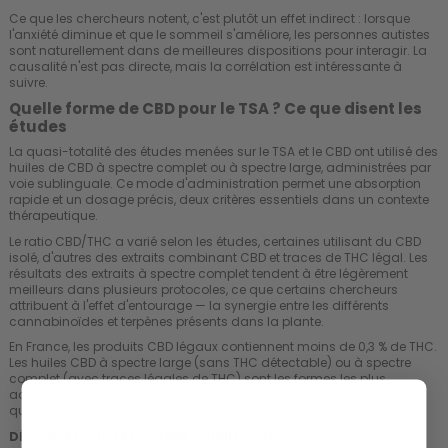
Ce que les chercheurs notent, c'est plutôt un effet indirect : lorsque
l'anxiété diminue et que le sommeil s'améliore, les personnes autistes
sont naturellement dans de meilleures dispositions pour interagir. La
causalité n'est pas directe, mais la corrélation est intéressante à
suivre.
Quelle forme de CBD pour le TSA ? Ce que disent les
études
La quasi-totalité des études menées sur le TSA et le CBD ont utilisé des
huiles de CBD à spectre complet ou à spectre large, administrées par
voie sublinguale. Ce mode d'administration permet une absorption
rapide et un dosage précis, deux critères essentiels dans un contexte
thérapeutique.
Le ratio CBD/THC a varié selon les études, certaines utilisant du CBD
isolé, d'autres des extraits combinant CBD et traces de THC légal. Les
résultats des extraits à spectre complet tendent à être légèrement
meilleurs dans plusieurs protocoles, ce que certains chercheurs
attribuent à l'effet d'entourage — la synergie entre les différents
cannabinoïdes et terpènes présents dans la plante.
En France, les produits CBD légaux contiennent moins de 0,3 % de THC.
Les huiles CBD à spectre large (sans THC détectable) ou à spectre
complet (avec traces légales de THC) sont les formes les plus
adaptées à un usage régulier, en raison de la précision du dosage
qu'elles permettent.
DÉCOUVREZ NOTRE GAMME D'HUILE CBD