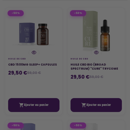
-50%
-50%
HUILE DE CBD
HUILE DE CBD
CBD 1500MG SLEEP+ CAPSULES
HUILE CBD BIO (BROAD
SPECTRUM) "CURE" TRYCOME
29,50 €
59,00 €
29,50 €
59,00 €


Ajouter au panier
Ajouter au panier
-50%
-50%