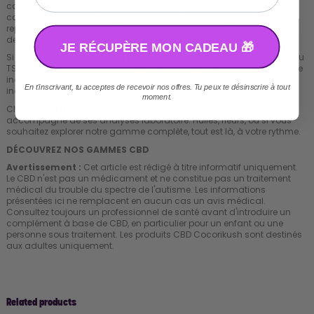
comme tel. Mais pour des familles qui cherchent des leviers
complémentaires dans un parcours souvent épuisant, le CBD
représente une piste sérieuse, à explorer en lien avec un professionnel
de santé qui connaît bien le profil de la personne concernée.
JE RÉCUPÈRE MON CADEAU 🎁
Si vous envisagez d'intégrer le CBD dans un accompagnement lié au
TSA, privilégiez des produits de qualité documentée : tests laboratoire
indépendants, origine traçable, taux de cannabinoïdes clairement
En t'inscrivant, tu acceptes de recevoir nos offres. Tu peux te désinscrire à tout
indiqués.
moment.
Chez
Cocorikush
, chaque produit est sélectionné avec soin et
accompagné de ses analyses laboratoire. Huiles, fleurs, ou si vous
souhaitez explorer notre gamme complète, tout est là, à votre rythme.
DÉCOUVREZ NOS GAMMES CBD
Avertissement :
Cet article est rédigé à titre informatif uniquement.
Le CBD n'est pas un médicament et ne constitue pas un traitement
médical du trouble du spectre de l'autisme. Les informations
présentées ici ne remplacent en aucun cas un avis médical.
Consultez toujours un professionnel de santé avant d'introduire un
complément à base de CBD, en particulier pour un enfant ou une
personne sous traitement. Les produits CBD Cocorikush sont destinés
aux adultes uniquement.
Related products