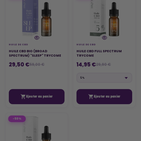
HUILE DE CBD
HUILE DE CBD
HUILE CBD BIO (BROAD
HUILE CBD FULL SPECTRUM
SPECTRUM) "SLEEP" TRYCOME
TRYCOME
29,50 €
14,95 €
59,00 €
29,90 €


Ajouter au panier
Ajouter au panier
-50%