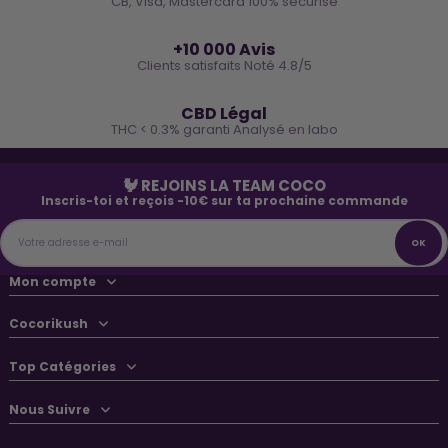
CB, Visa, Mastercard 100% sécurisé
⭐
+10 000 Avis
Clients satisfaits Noté 4.8/5
🌿
CBD Légal
THC < 0.3% garanti Analysé en labo
🐓 REJOINS LA TEAM COCO
Inscris-toi et reçois -10€ sur ta prochaine commande
Mon compte
Cocorikush
Top Catégories
Nous Suivre