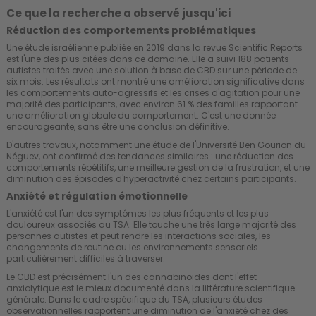
Ce que la recherche a observé jusqu'ici
Réduction des comportements problématiques
Une étude israélienne publiée en 2019 dans la revue Scientific Reports
est l'une des plus citées dans ce domaine. Elle a suivi 188 patients
autistes traités avec une solution à base de CBD sur une période de
six mois. Les résultats ont montré une amélioration significative dans
les comportements auto-agressifs et les crises d'agitation pour une
majorité des participants, avec environ 61 % des familles rapportant
une amélioration globale du comportement. C'est une donnée
encourageante, sans être une conclusion définitive.
D'autres travaux, notamment une étude de l'Université Ben Gourion du
Néguev, ont confirmé des tendances similaires : une réduction des
comportements répétitifs, une meilleure gestion de la frustration, et une
diminution des épisodes d'hyperactivité chez certains participants.
Anxiété et régulation émotionnelle
L'anxiété est l'un des symptômes les plus fréquents et les plus
douloureux associés au TSA. Elle touche une très large majorité des
personnes autistes et peut rendre les interactions sociales, les
changements de routine ou les environnements sensoriels
particulièrement difficiles à traverser.
Le CBD est précisément l'un des cannabinoïdes dont l'effet
anxiolytique est le mieux documenté dans la littérature scientifique
générale. Dans le cadre spécifique du TSA, plusieurs études
observationnelles rapportent une diminution de l'anxiété chez des