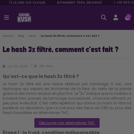
💥 LE CBD QUI CLAQUE
🔒 PAIEMENT 100% SÉCURISÉ
⭐ +10 000 C
0
Accueil
Blog
News
Le hash 3x filtré, comment c'est fait ?
Le hash 3x filtré, comment c'est fait ?
251 views
juin 30, 2026
Qu'est-ce que le hash 3x filtré ?
Le
hash 3x filtré
est une résine obtenue par tamisage à sec, une
technique qui sépare les trichomes de la fleur du reste de la plante
grâce à des tamis de plus en plus fins. Le "3x" indique que la matière a
traversé trois passes de tamisage successives, chacune affinant un
peu plus le résultat. C'est cette répétition qui donne au hash 3x filtré sa
pureté et sa réputation, que ce soit pour des
fleurs de CBD
ou pour des
fleurs travaillées en alternatives THC.
Découvre nos alternatives THC
Étape 1 : le froid, condition indispensable