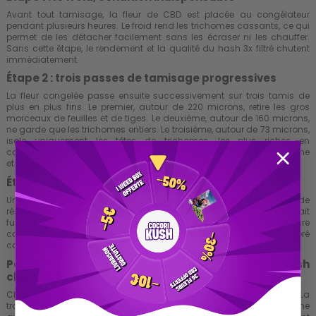
Avant tout tamisage, la fleur de CBD est placée au congélateur
pendant plusieurs heures. Le froid rend les trichomes cassants, ce qui
permet de les détacher facilement sans les écraser ni les chauffer.
Sans cette étape, le rendement et la qualité du hash 3x filtré chutent
immédiatement.
Étape 2 : trois passes de tamisage progressives
La fleur congelée passe ensuite successivement sur trois tamis de
plus en plus fins. Le premier, autour de 220 microns, retire les gros
morceaux de feuilles et de tiges. Le deuxième, autour de 160 microns,
ne garde que les trichomes entiers. Le troisième, autour de 73 microns,
isole uniquement les têtes de trichomes, les plus riches en
cannabinoïdes et en terpènes. C'est cette dernière fraction, la plus fine
et la plus rare, qui constitue le cœur du hash 3x filtré.
Étape 3 : le pressage
Une fois récoltée, la poudre fine est pressée pour former le bloc de
résine final. La pression, parfois associée à une légère chaleur, fait
fusionner les trichomes entre eux et donne au hash 3x filtré sa texture
compacte et malléable, ainsi que sa couleur beige à brun doré
caractéristique.
Pourquoi le 3x filtré coûte plus cher qu'un hash
classique
Chaque passe de tamisage réduit le volume de matière récoltée. La
troisième fraction, celle qui définit le hash 3x filtré, représente donc une