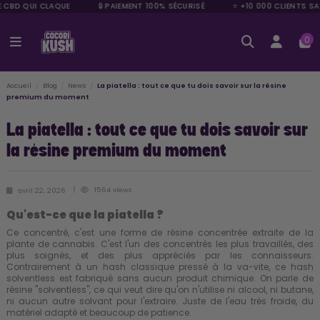
E CBD QUI CLAQUE
🔒 PAIEMENT 100% SÉCURISÉ
⭐ +10 000 CLIENTS SAT
0
Accueil
Blog
News
La piatella : tout ce que tu dois savoir sur la résine
premium du moment
La piatella : tout ce que tu dois savoir sur
la résine premium du moment
1564 views
avril 22, 2026
Qu'est-ce que la piatella ?
Ce concentré, c'est une forme de résine concentrée extraite de la
plante de cannabis. C'est l'un des concentrés les plus travaillés, des
plus soignés, et des plus appréciés par les connaisseurs.
Contrairement à un hash classique pressé à la va-vite, ce hash
solventless est fabriqué sans aucun produit chimique. On parle de
résine "solventless", ce qui veut dire qu'on n'utilise ni alcool, ni butane,
ni aucun autre solvant pour l'extraire. Juste de l'eau très froide, du
matériel adapté et beaucoup de patience.