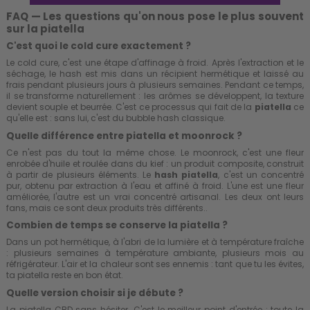
FAQ — Les questions qu'on nous pose le plus souvent
sur la piatella
C'est quoi le cold cure exactement ?
Le cold cure, c'est une étape d'affinage à froid. Après l'extraction et le
séchage, le hash est mis dans un récipient hermétique et laissé au
frais pendant plusieurs jours à plusieurs semaines. Pendant ce temps,
il se transforme naturellement : les arômes se développent, la texture
devient souple et beurrée. C'est ce processus qui fait de la
piatella
ce
qu'elle est : sans lui, c'est du bubble hash classique.
Quelle différence entre piatella et moonrock ?
Ce n'est pas du tout la même chose. Le moonrock, c'est une fleur
enrobée d'huile et roulée dans du kief : un produit composite, construit
à partir de plusieurs éléments. Le
hash piatella
, c'est un concentré
pur, obtenu par extraction à l'eau et affiné à froid. L'une est une fleur
améliorée, l'autre est un vrai concentré artisanal. Les deux ont leurs
fans, mais ce sont deux produits très différents..
Combien de temps se conserve la piatella ?
Dans un pot hermétique, à l'abri de la lumière et à température fraîche
: plusieurs semaines à température ambiante, plusieurs mois au
réfrigérateur. L'air et la chaleur sont ses ennemis : tant que tu les évites,
ta piatella reste en bon état.
Quelle version choisir si je débute ?
La piatella CBD sans hésiter. C'est le meilleur point d'entrée : toute la