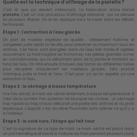
Quelle est la technique d'affinage de la piatella ?
C'est là que ça devient intéressant. La fabrication d'une bonne
piatella
, c'est un vrai processus d'affinage artisanal qui se déroule
en plusieurs étapes. On te les explique sans te noyer dans les détails
techniques.
Étape 1 : l'extraction à l'eau glacée
On part de matière végétale de qualité ; idéalement fraîches et
congelées juste après la récolte, pour préserver au maximum tous les
arômes. Ces fleurs sont plongées dans de l'eau très froide et agitées
doucement. Le froid fragilise les trichomes, ces petites glandes riches
en cannabinoïdes, qui se détachent alors de la plante et tombent au
fond de l'eau. On filtre ensuite à travers des tamis de différentes tailles
pour récupérer uniquement les meilleurs grades. Zéro produit
chimique, juste le froid et l'eau. C'est pour ça qu'on appelle ça une
extraction à l'eau.
Étape 2 : le séchage à basse température
Une fois extrait, le hash est séché lentement, à basse température et à
l'abri de la lumière. Pas question de brusquer les choses : un séchage
trop rapide ou trop chaud détruirait une partie des arômes et du profil
terpénique. L'objectif, c'est de retirer l'humidité sans abîmer ce qu'il y a
à l'intérieur.
Étape 3 : le cold cure, l'étape qui fait tout
C'est la signature de ce type de hash. Le hash séché est placé dans
un pot hermétique et laissé à maturer au froid pendant plusieurs jours,