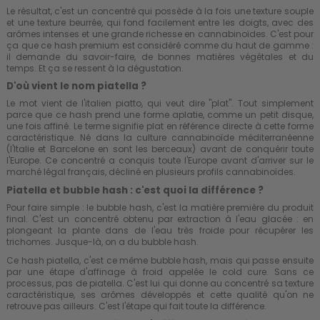
Le résultat, c'est un concentré qui possède à la fois une texture souple
et une texture beurrée, qui fond facilement entre les doigts, avec des
arômes intenses et une grande richesse en cannabinoïdes. C'est pour
ça que ce hash premium est considéré comme du haut de gamme :
il demande du savoir-faire, de bonnes matières végétales et du
temps. Et ça se ressent à la dégustation.
D'où vient le nom piatella ?
Le mot vient de l'italien piatto, qui veut dire "plat". Tout simplement
parce que ce hash prend une forme aplatie, comme un petit disque,
une fois affiné. Le terme signifie plat en référence directe à cette forme
caractéristique. Né dans la culture cannabinoïde méditerranéenne
(l'Italie et Barcelone en sont les berceaux) avant de conquérir toute
l'Europe. Ce concentré a conquis toute l'Europe avant d'arriver sur le
marché légal français, décliné en plusieurs profils cannabinoïdes.
Piatella et bubble hash : c'est quoi la différence ?
Pour faire simple : le
bubble hash
, c'est la matière première du produit
final. C'est un concentré obtenu par extraction à l'eau glacée : en
plongeant la plante dans de l'eau très froide pour récupérer les
trichomes. Jusque-là, on a du bubble hash.
Ce hash piatella, c'est ce même bubble hash, mais qui passe ensuite
par une étape d'affinage à froid appelée le cold cure. Sans ce
processus, pas de piatella. C'est lui qui donne au concentré sa texture
caractéristique, ses arômes développés et cette qualité qu'on ne
retrouve pas ailleurs. C'est l'étape qui fait toute la différence.