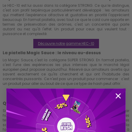
Le HEC-10 est lui aussi dans la catégorie STRONG. Ce qui le distingue,
c'est son profil terpénique particulièrement développé : les amateurs
qui mettent l'expérience olfactive et gustative en priorité l'apprécient
beaucoup. En format piatella, avec tout ce que le cold cure apporte en
termes de préservation des arômes, c'est un concentré qui parle
autant au nez qu'à l'effet. Un produit pour ceux qui veulent tout :
puissance et complexité.
Découvre notre gamme HEC-10
La piatella Magic Sauce : le niveau au-dessus
La Magic Sauce, c'est la catégorie SUPER STRONG. En format piatella,
c'est l'une des expériences les plus intenses que le marché légal
européen peut proposer aujourd'hui. Réservé aux amateurs avertis qui
savent exactement ce qu'ils cherchent et qui ont l'habitude des
concentrés puissants. Ce n'est pas un produit pour commencer : c'est
un produit pour aller au bout de ce que ce type de hash peut offrir.
Découvre notre Résine Piatella Kit-Kat Magic Sauce
Quels sont les atouts de la piatella ?
Si la piatella a autant la cote chez les connaisseurs, ce n'est pas par
hasard. Son principal atout, c'est sa richesse en profil terpénique. Les
terpènes, ce sont les molécules responsables des arômes et des
saveurs de la matière végétale, et ils jouent aussi un rôle dans la
façon dont les cannabinoïdes agissent ensemble. Grâce à