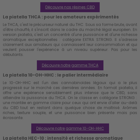
Découvre nos résines CBD
La piatella THCA : pour les amateurs expérimentés
Le THCA, c'est le précurseur naturel du THC. Sous sa forme brute, avant
d'être chauffé, il s'inscrit dans le cadre du marché légal européen. En
version piatella, c'est un concentré d'une puissance et d'une richesse
aromatique exceptionnelles : catégorie EXTRA STRONG. Il s'adresse
clairement aux amateurs qui connaissent leur consommation et qui
veulent pousser l'expérience à un niveau supérieur. Pas pour les
débutants.
Découvre notre gamme THCA
La piatella 10-OH-HHC : le palier intermédiaire
Le 10-OH-HHC est l'un des cannabinoïdes légaux qui a le plus
progressé sur le marché ces dernières années. En format piatella, il
offre une expérience sensiblement plus intense que le CBD, sans
atteindre la puissance du THCA. On le classe en catégorie STRONG :
une montée en gamme claire pour ceux qui ont envie d'aller au-delà
du CBD tout en restant dans quelque chose de maîtrisé. Arômes
riches, texture souple, et une puissance bien présente mais pas
écrasante.
Découvre notre gamme 10-OH-HHC
La piatella HEC-10 : intensité et richesse aromatique