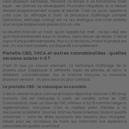
voire plusieurs semaines. Pendant ce temps, il se transforme toute
seule : les arômes se développent, l'humidité s'équilibre, et la texture
devient progressivement souple et beurrée. C'est ce qu'on appelle le
cold cure, ou affinage à froid. Le processus d'affinage complet
(extraction, séchage, curing) est ce qui distingue une vraie piatella
d'un simple bubble hash pressé à la va-vite.
Le résultat final est un hash qu'on appelle full melt : ce qui veut dire
qu'il fond entièrement sous la chaleur, sans laisser de résidu. C'est le
signe d'une pureté exemplaire. Plus il y a de résidu, moins le produit est
bon. Un vrai hash piatella, ça disparaît complètement.
Piatella CBD, THCA et autres cannabinoïdes : quelles
versions existe-t-il ?
C'est là que ça s'ouvre vraiment. La technique d'affinage de la
piatella peut s'appliquer à différents types de plantes, et donc à
différents cannabinoïdes. Sur le marché français, tu trouveras
plusieurs versions : du plus doux au plus costaud.
La piatella CBD : le classique accessible
C'est la version la plus connue et la plus répandue dans les CBD shop
français. Elle est fabriquée à partir de variétés riches en CBD
(cannabidiol), avec un taux de THC inférieur à 0,3 % comme l'exige la
réglementation française. C'est le meilleur point d'entrée si tu
découvres la piatella : tous les arômes, toute la texture, toute la qualité
artisanale — sans les effets puissants des versions plus chargées.
Idéale pour les amateurs de hash qui cherchent une expérience
sensorielle de qualité avant tout.