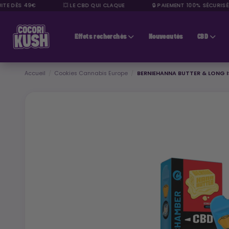
E DÈS 49€
💥 LE CBD QUI CLAQUE
🔒 PAIEMENT 100% SÉCURISÉ
CBD pas cher
Effets recherchés
Nouveautés
CBD
Accueil
Cookies Cannabis Europe
BERNIEHANNA BUTTER & LONG 