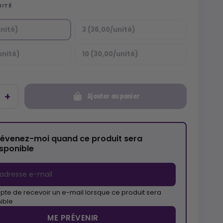
NITÉ
unité)
3 (36,00/unité)
unité)
10 (30,00/unité)
Ajouter au panier
révenez-moi quand ce produit sera
isponible
pte de recevoir un e-mail lorsque ce produit sera
ible
ME PRÉVENIR