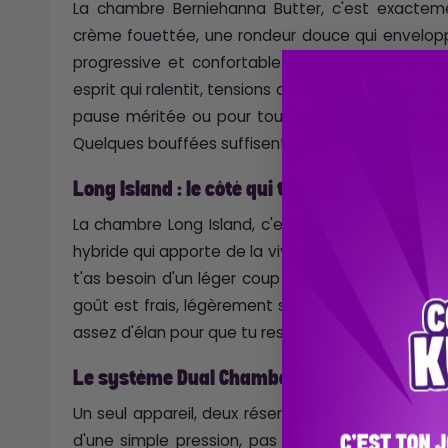
La chambre Berniehanna Butter, c'est exactem
crème fouettée, une rondeur douce qui enveloppe
progressive et confortable. C'est un profil à do
esprit qui ralentit, tensions qui s'effacent. La sav
pause méritée ou pour tout simplement souffl
Quelques bouffées suffisent pour sentir la différe
Long Island : le côté qui te relance
La chambre Long Island, c'est autre chose. Biscu
hybride qui apporte de la vivacité sans te sortir d
t'as besoin d'un léger coup de pouce : concentrat
goût est frais, légèrement sucré, immédiatement ag
assez d'élan pour que tu restes dans ton flow sans
Le système Dual Chamber : simple, fluide, e
Un seul appareil, deux réservoirs qui ne commun
d'une simple pression, pas de manipulation, p