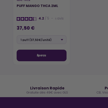
VAPE THCA
PUFF MANGO THCA 2ML
4.2
/
5
-
avis
5
37,50 €
Aperçu
🚚
Livraison Rapide
P
Gratuite dès 49€ avec GLS
CB, Vis