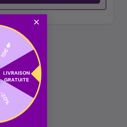
10€ 💸
LIVRAISON
GRATUITE
-20%