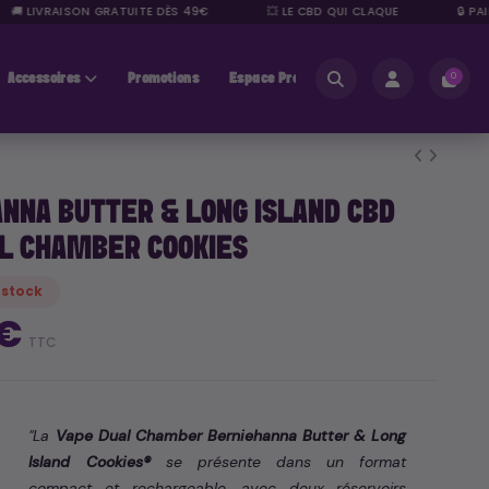
 LIVRAISON GRATUITE DÈS 49€
💥 LE CBD QUI CLAQUE
🔒 PAIEM
Accessoires
Promotions
Espace Pros
0
NNA BUTTER & LONG ISLAND CBD
L CHAMBER COOKIES
 stock
 €
TTC
"La
Vape Dual Chamber Berniehanna Butter & Long
Island Cookies®
se présente dans un format
compact et rechargeable, avec deux réservoirs