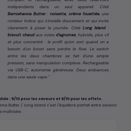
indépendants dans un seul appareil. Côté
Berniehanna Butter
:
noisette
,
crème fouettée
, une
rondeur Indica qui s'installe doucement et qui invite
clairement à poser la journée. Côté
Long Island
:
biscuit chaud
aux notes
d'agrumes
, hybride, plus vif
et plus concentré : le profil qu'on sort quand on a
besoin d'un boost sans perdre le flow. Le switch
entre les deux chambres se fait d'une simple
pression, sans manipulation complexe. Rechargeable
via USB-C, autonomie généreuse. Deux ambiances
dans une seule vape."
lide : 9/10 pour les saveurs et 8/10 pour les effets.
na Butter / Long Island c'est l'équilibre parfait entre session
e maîtrisée.