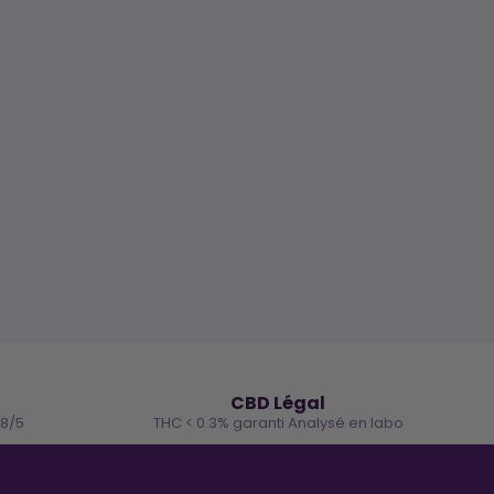
🌿
CBD Légal
.8/5
THC < 0.3% garanti Analysé en labo