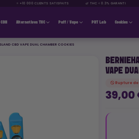
⭐ +10 000 CLIENTS SATISFAITS
🌿 THC < 0.3% GARANTI

CBN
Alternatives THC
Puff / Vape
PRT Lab
Cookies
ISLAND CBD VAPE DUAL CHAMBER COOKIES
BERNIEHA
VAPE DUA
Rupture de
39,00