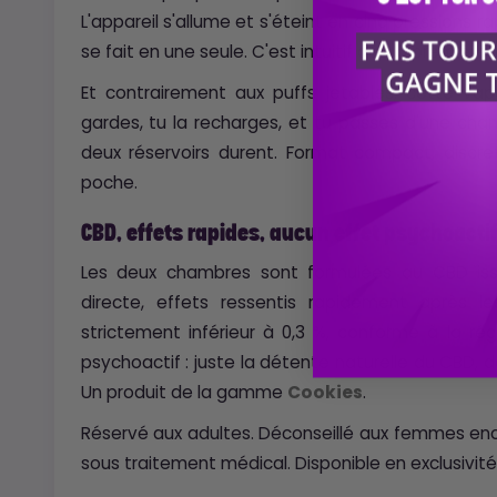
L'appareil s'allume et s'éteint en cinq pressions ra
se fait en une seule. C'est intuitif dès la première u
Et contrairement aux puffs jetables, cette va
gardes, tu la recharges, et tu passes d'une cha
deux réservoirs durent. Format compact, discr
poche.
CBD, effets rapides, aucun effet psychoacti
Les deux chambres sont formulées au CBD iss
directe, effets ressentis rapidement après 
strictement inférieur à 0,3 %, conforme à la r
psychoactif : juste la détente naturelle du CBD, da
Un produit de la gamme
Cookies
.
Réservé aux adultes. Déconseillé aux femmes enc
sous traitement médical. Disponible en exclusivi