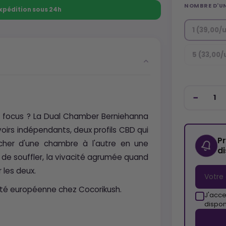
NOMBRE D'U
 Expédition sous 24h
1 (39,00/
5 (33,00/
er focus ? La Dual Chamber Berniehanna
voirs indépendants, deux profils CBD qui
P
tcher d'une chambre à l'autre en une
d
de souffler, la vivacité agrumée quand
 les deux.
ité européenne chez Cocorikush.
J'acce
dispon