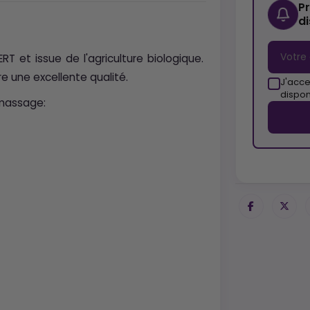
P
d
 et issue de l'agriculture biologique.
e une excellente qualité.
J'acce
dispon
 massage: