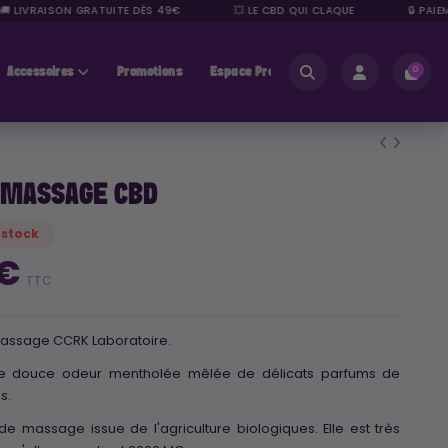
LIVRAISON GRATUITE DÈS 49€
💥 LE CBD QUI CLAQUE
🔒 PAIEME
Accessoires
Promotions
Espace Pros
0
 MASSAGE CBD
 stock
 €
TTC
 Massage CCRK Laboratoire.
ne douce odeur mentholée mêlée de délicats parfums de
s.
de massage issue de l'agriculture biologiques. Elle est très