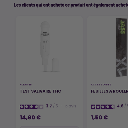
Les clients qui ont acheté ce produit ont également acheté
KLEANER
ACCESSOIRES
TEST SALIVAIRE THC
FEUILLES A ROULE
3.7
/
5
-
avis
4.6
/
10
14,90 €
1,50 €