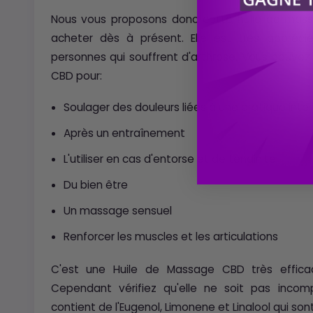
Nous vous proposons donc cette huile de mas
acheter dès à présent. Elle est très appréc
personnes qui souffrent d'arthrose. Vous pouvez
CBD pour:
Soulager des douleurs liées à une pratique inte
Après un entraînement
L'utiliser en cas d'entorse et de tendinite
Du bien être
Un massage sensuel
Renforcer les muscles et les articulations
C'est une Huile de Massage CBD très efficace 
Cependant vérifiez qu'elle ne soit pas incomp
contient de l'Eugenol, Limonene et Linalool qui so