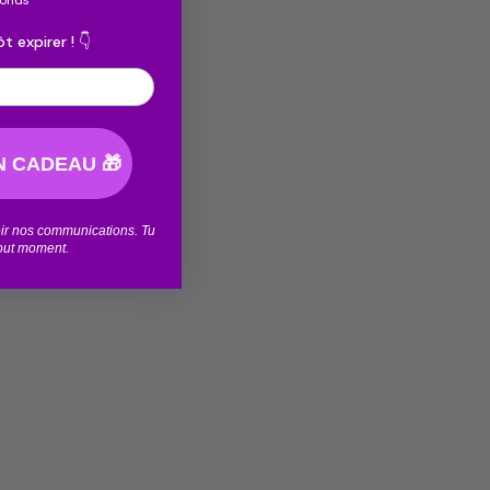
econds
t expirer ! 👇
 CADEAU 🎁
voir nos communications. Tu
tout moment.