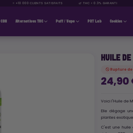
⭐ +10 000 CLIENTS SATISFAITS
🌿 THC < 0.3% GARANTI
🚚 
CBN
Alternatives THC
Puff / Vape
PRT Lab
Cookies
HUILE DE
Rupture de
24,90
Voici l'Huile de
Elle dégage u
plantes exotique
C'est une huile 