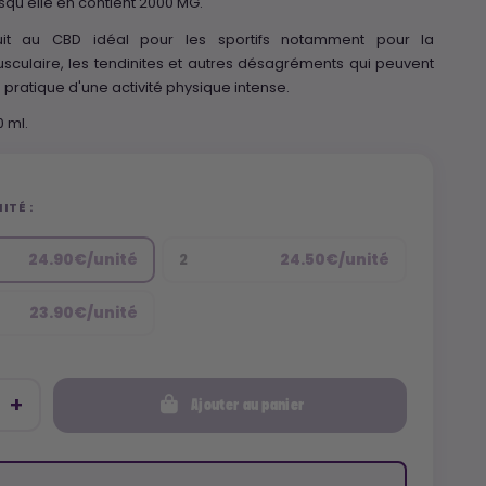
squ'elle en contient 2000 MG.
uit au CBD idéal pour les sportifs notamment pour la
sculaire, les tendinites et autres désagréments qui peuvent
a pratique d'une activité physique intense.
 ml.
ITÉ :
24.90€/unité
24.50€/unité
2
23.90€/unité
Ajouter au panier