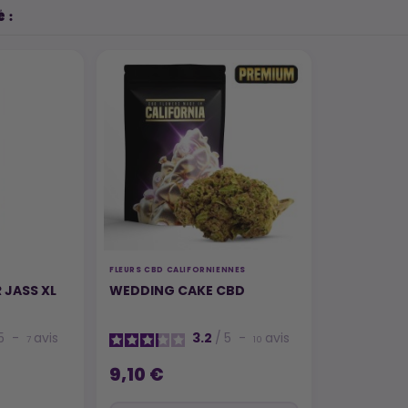
 :
FLEURS CBD CALIFORNIENNES
R JASS XL
WEDDING CAKE CBD
5
-
avis
3.2
/
5
-
avis
7
10
9,10 €