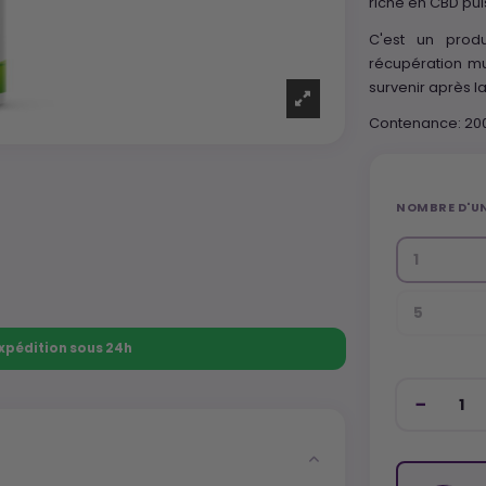
riche en CBD pui
C'est un prod
récupération mu
survenir après l
Contenance: 200
NOMBRE D'UN
1
5
 Expédition sous 24h