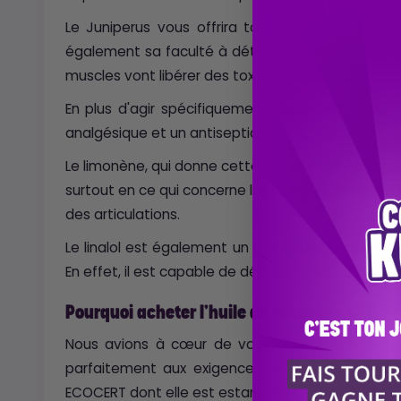
Le Juniperus vous offrira tous ses bienfaits, à 
également sa faculté à détoxifier le corps. Par ex
muscles vont libérer des toxines qui seront facile
En plus d'agir spécifiquement sur les tendons et 
analgésique et un antiseptique efficace.
Le limonène, qui donne cette odeur si douce au pro
surtout en ce qui concerne les
douleurs
musculaire
des articulations.
Le linalol est également un bon sédatif mais il e
En effet, il est capable de décontracter les muscl
Pourquoi acheter l'huile de massage CBD ?
Nous avions à cœur de vous offrir une huile 
parfaitement aux exigences de notre cahier de
ECOCERT dont elle est estampillée.