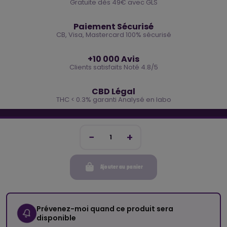
Gratuite dès 49€ avec GLS
🔒
Paiement Sécurisé
CB, Visa, Mastercard 100% sécurisé
⭐
+10 000 Avis
Clients satisfaits Noté 4.8/5
🌿
CBD Légal
THC < 0.3% garanti Analysé en labo
🐓 REJOINS LA TEAM COCO
Inscris-toi et reçois -10€ sur ta prochaine commande
Ajouter au panier
Mon compte
Cocorikush
Prévenez-moi quand ce produit sera
disponible
Top Catégories