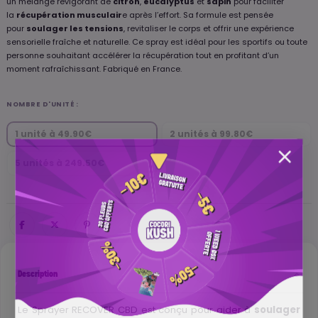
un mélange revigorant de
citron
,
eucalyptus
et
sapin
pour faciliter
la
récupération musculair
e après l’effort. Sa formule est pensée
pour
soulager les tensions
, revitaliser le corps et offrir une expérience
sensorielle fraîche et naturelle. Ce spray est idéal pour les sportifs ou toute
personne souhaitant accélérer la récupération tout en profitant d’un
moment rafraîchissant. Fabriqué en France.
NOMBRE D'UNITÉ :
1 unité à 49.90€
2 unités à 99.80€
5 unités à 249.50€
Description
Le Sprayer RECOVER CBD est conçu pour aider à
soulager