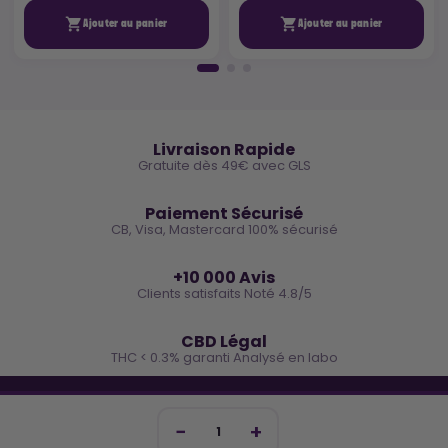


Ajouter au panier
Ajouter au panier
🚚
Livraison Rapide
Gratuite dès 49€ avec GLS
🔒
Paiement Sécurisé
CB, Visa, Mastercard 100% sécurisé
⭐
+10 000 Avis
Clients satisfaits Noté 4.8/5
🌿
CBD Légal
THC < 0.3% garanti Analysé en labo
🐓 REJOINS LA TEAM COCO
Inscris-toi et reçois -10€ sur ta prochaine commande