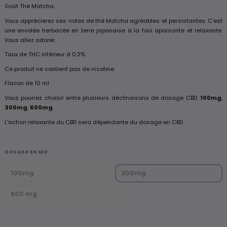
Goût Thé Matcha.
Vous apprécierez ses notes de thé Matcha agréables et persistantes. C'est
une envolée herbacée en terre japonaise à la fois apaisante et relaxante.
Vous allez adorer.
Taux de THC inférieur à 0.2%
Ce produit ne contient pas de nicotine.
Flacon de 10 ml
Vous pourrez choisir entre plusieurs déclinaisons de dosage CBD:
100mg
,
300mg
,
600mg
.
L'action relaxante du CBD sera dépendante du dosage en CBD.
DOSAGE EN MG
100mg
300mg
600 mg