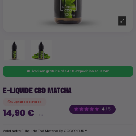
🚚 Livraison gratuite dès 49€ · Expédition sous 24h
E-LIQUIDE CBD MATCHA
Rupture de stock
4
/
5
14,90 €
TTC
Voici notre E-liquide Thé Matcha By COCORIBUD ®