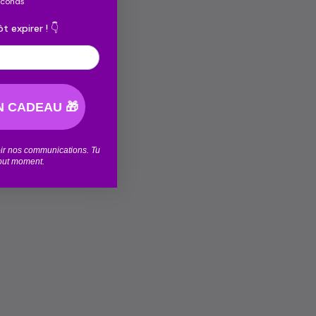
econds
t expirer ! 👇
 CADEAU 🎁
voir nos communications. Tu
tout moment.