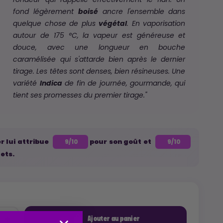
rondeur qui rappelle effectivement le flan. Un
fond légèrement
boisé
ancre l'ensemble dans
quelque chose de plus
végétal
. En vaporisation
autour de 175 °C, la vapeur est généreuse et
douce, avec une longueur en bouche
caramélisée qui s'attarde bien après le dernier
tirage. Les têtes sont denses, bien résineuses. Une
variété
Indica
de fin de journée, gourmande, qui
tient ses promesses du premier tirage."
r lui attribue
pour son goût et
9/10
9/10
fets.
Ajouter au panier