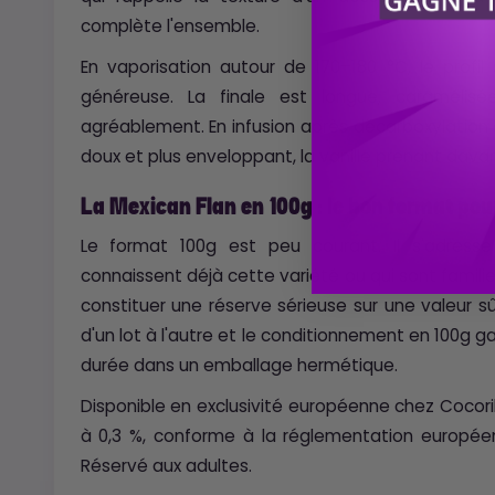
complète l'ensemble.
En vaporisation autour de 170–180 °C, le prof
généreuse. La finale est longue, caramélisé
agréablement. En infusion après décarboxylation av
doux et plus enveloppant, la vanille prenant dav
La Mexican Flan en 100g : le bon format po
Le format 100g est peu courant. Il s'adress
connaissent déjà cette variété ou qui sont famili
constituer une réserve sérieuse sur une valeur sû
d'un lot à l'autre et le conditionnement en 100g g
durée dans un emballage hermétique.
Disponible en exclusivité européenne chez Cocori
à 0,3 %, conforme à la réglementation europée
Réservé aux adultes.