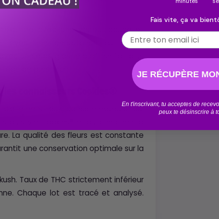
minutes
s
Fais vite, ça va bientô
il s'exprime avec une vapeur douce et
Email
e, avec une persistance qui s'étire
ec un corps gras, le profil se fait plus
antage de présence.
JE RÉCUPÈRE MON
ur les connaisseurs Cookies®
En t'inscrivant, tu acceptes de rece
e clairement aux consommateurs qui
peux te désinscrire à 
ers du style Cookies® et qui cherchent à
re. La qualité des fleurs est constante
arantit une conservation optimale sur la
kush. Taux de THC strictement inférieur
nne. Chaque lot est tracé et analysé.