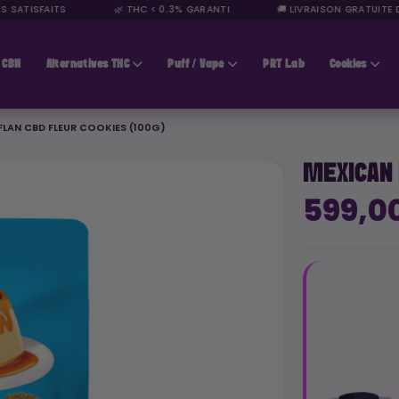
 SATISFAITS
🌿 THC < 0.3% GARANTI
🚚 LIVRAISON GRATUITE D
CBN
Alternatives THC
Puff / Vape
PRT Lab
Cookies
FLAN CBD FLEUR COOKIES (100G)
MEXICAN 
599,0