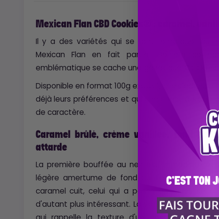
Mexican Flan CBD Cookies® : caramel, vanill
Il y a des variétés qui se font remarquer au
Mexican Flan en fait partie. Derrière ce n
emblématique se cache une génétique
Cookies
Disponible en format 100g exclusif, elle s'adresse
déjà leurs préférences et qui cherchent à s'appr
de caractère.
Caramel brûlé, crème vanillée, fond boisé
attarde
La première bouffée au nez est immédiate et f
légère amertume de fond qui l'empêche de virer
caramel cuit, celui qui a passé quelques seco
d'autant plus intéressant. La vanille suit, créme
qui rappelle la texture d'un dessert. Le fond