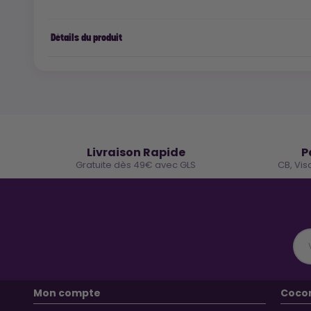
Détails du produit
🚚
Livraison Rapide
P
Gratuite dès 49€ avec GLS
CB, Vis
Mon compte
Coco