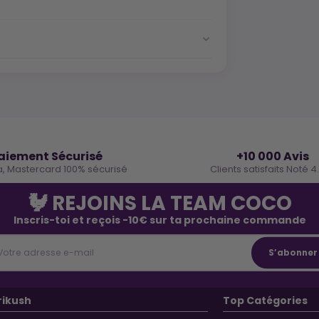
🔒
⭐
aiement Sécurisé
+10 000 Avis
a, Mastercard 100% sécurisé
Clients satisfaits Noté 4
🐓 REJOINS LA TEAM COCO
Inscris-toi et reçois -10€ sur ta prochaine commande
rikush
Top Catégories