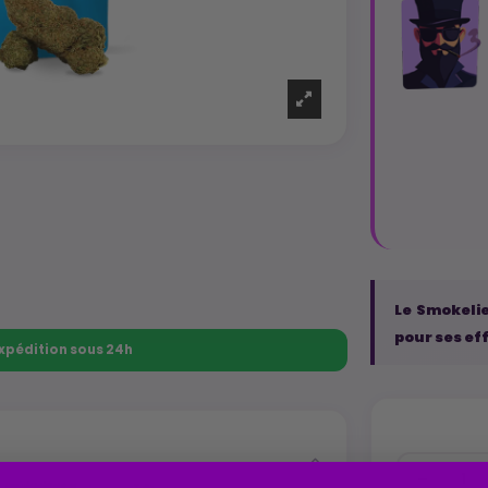
Le Smokelie
pour ses ef
 Expédition sous 24h