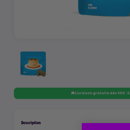
🚚 Livraison gratuite dès 49€ ·
Description