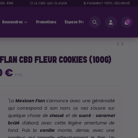
ÈS 49€
💥 LE CBD QUI CLAQUE
🔒 PAIEMENT 100% SÉCURISÉ
Accessoires
Promotions
Espace Pros
0
FLAN CBD FLEUR COOKIES (100G)
0 €
TTC
"La
Mexican Flan
s'annonce avec une générosité
qui correspond à son nom. Le nez s'ouvre sur
quelque chose de
chaud
et de
sucré
:
caramel
brûlé
d'abord, avec cette légère amertume de
fond. Puis la
vanille
monte, dense, avec une