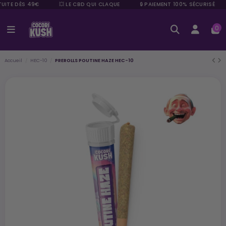
UITE DÈS 49€
💥 LE CBD QUI CLAQUE
🔒 PAIEMENT 100% SÉCURISÉ
0
Accueil
HEC-10
PREROLLS POUTINE HAZE HEC-10