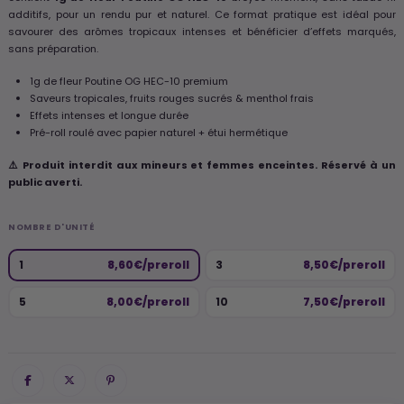
additifs, pour un rendu pur et naturel. Ce format pratique est idéal pour
savourer des arômes tropicaux intenses et bénéficier d’effets marqués,
sans préparation.
1g de fleur Poutine OG HEC-10 premium
Saveurs tropicales, fruits rouges sucrés & menthol frais
Effets intenses et longue durée
Pré-roll roulé avec papier naturel + étui hermétique
⚠️ Produit interdit aux mineurs et femmes enceintes. Réservé à un
public averti.
NOMBRE D'UNITÉ
1
8,60€/preroll
3
8,50€/preroll
5
8,00€/preroll
10
7,50€/preroll