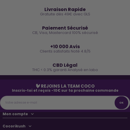
🚚
Livraison Rapide
Gratuite dès 49€ avec GLS
🔒
Paiement Sécurisé
CB, Visa, Mastercard 100% sécurisé
⭐
+10 000 Avis
Clients satisfaits Noté 4.8/5
🌿
CBD Légal
THC < 0.3% garanti Analysé en labo
🐓 REJOINS LA TEAM COCO
Inscris-toi et reçois -10€ sur ta prochaine commande
Mon compte
Cocorikush