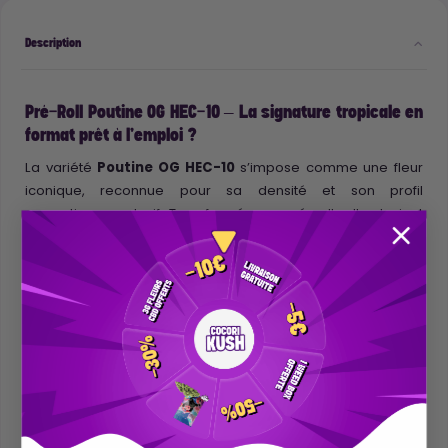
Description
Pré-Roll Poutine OG HEC-10 – La signature tropicale en
format prêt à l’emploi ?
La variété
Poutine OG HEC-10
s’impose comme une fleur
iconique, reconnue pour sa densité et son profil
aromatique explosif. Transformée en pré-roll, elle devient
une solution simple et efficace : déjà roulée, prête à
consommer, sans tabac ni additifs.
Un profil aromatique inimitable ?
Avec ses buds compacts et son parfum fruité, la
Poutine
OG HEC-10
dégage une explosion de saveurs tropicales,
enrichies par des notes sucrées de fruits rouges et une
finale mentholée rafraîchissante. Un équilibre parfait pour
les amateurs d’expériences sensorielles intenses.