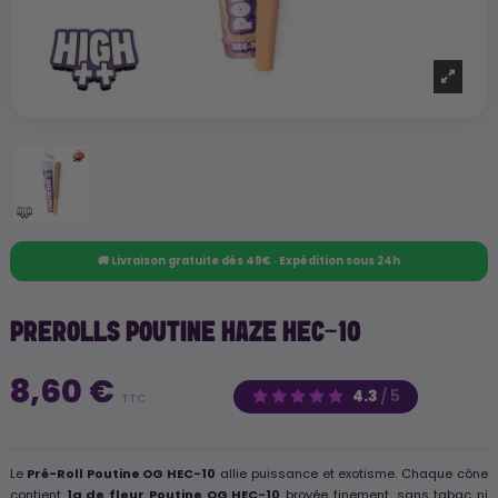
🚚 Livraison gratuite dès 49€ · Expédition sous 24h
PREROLLS POUTINE HAZE HEC-10
8,60 €
4.3
/
5
TTC
Le
Pré-Roll Poutine OG HEC-10
allie puissance et exotisme. Chaque cône
contient
1g de fleur Poutine OG HEC-10
broyée finement, sans tabac ni