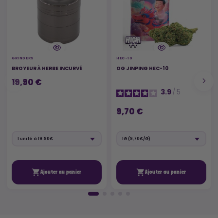
GRINDERS
HEC-10
BROYEUR À HERBE INCURVÉ
OG JINPING HEC-10
19,90 €
3.9
/
5
9,70 €


Ajouter au panier
Ajouter au panier