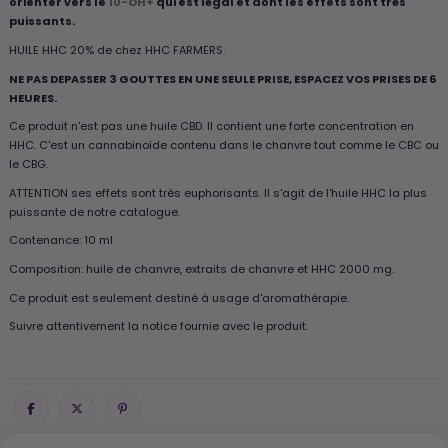
orienter vers le
10-OH+
qui est légal et dont les effets sont très
puissants.
HUILE HHC 20% de chez HHC FARMERS.
NE PAS DEPASSER 3 GOUTTES EN UNE SEULE PRISE, ESPACEZ VOS PRISES DE 6
HEURES.
Ce produit n'est pas une huile CBD. Il contient une forte concentration en
HHC. C'est un cannabinoïde contenu dans le chanvre tout comme le CBC ou
le CBG.
ATTENTION ses effets sont très euphorisants. Il s'agit de l'huile HHC la plus
puissante de notre catalogue.
Contenance: 10 ml
Composition: huile de chanvre, extraits de chanvre et HHC 2000 mg.
Ce produit est seulement destiné à usage d'aromathérapie.
Suivre attentivement la notice fournie avec le produit.