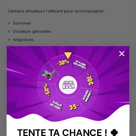
Certains amateurs l'utilisent pour accompagner:
Sommeil
Douleurs gênantes
Angoisses
Anxiété
Il ne s'agit ici que de l'avis de personnes interrogées. Pour
l'instant aucun organisme de santé faisant autorité n'a
publié d'étude pour valider/invalider les éventuels bienfaits
de l'huile HHC 20%.
Pour de puissants effets similaires, vous pouvez essayer le
H4CBD
.
Comment utiliser l'Huile HHC 20%
Tout d'abord, en ce qui concerne la conservation nous
vous conseillons:
TENTE TA CHANCE ! 🍀