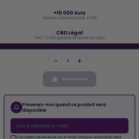
⭐
+10 000 Avis
Clients satisfaits Noté 4.8/5
🌿
CBD Légal
THC < 0.3% garanti Analysé en labo
🐓 REJOINS LA TEAM COCO
Inscris-toi et reçois -10€ sur ta prochaine commande
Ajouter au panier
Mon compte
Cocorikush
Prévenez-moi quand ce produit sera
disponible
Top Catégories
Nous Suivre
J'accepte de recevoir un e-mail lorsque ce produit sera