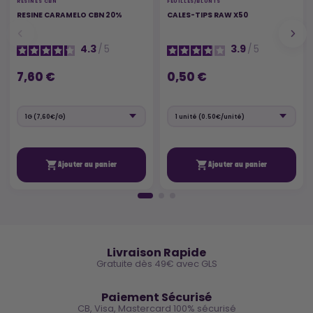
RÉSINES CBN
FEUILLES/BLUNTS
RESINE CARAMELO CBN 20%
CALES-TIPS RAW X50
4.3
/
5
3.9
/
5
7,60 €
0,50 €


Ajouter au panier
Ajouter au panier
🚚
Livraison Rapide
Gratuite dès 49€ avec GLS
🔒
Paiement Sécurisé
CB, Visa, Mastercard 100% sécurisé