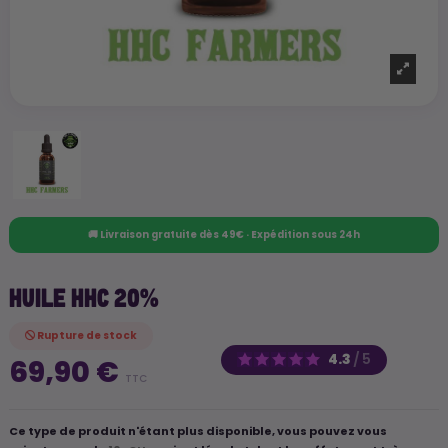
🚚 Livraison gratuite dès 49€ · Expédition sous 24h
HUILE HHC 20%
Rupture de stock
4.3
/
5
69,90 €
TTC
Ce type de produit n'étant plus disponible, vous pouvez vous