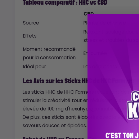
Tableau comparatif : HHC vs CBD
CBD
Source
Plante de chanvre
Relaxant, soulage doule
Effets
stress et troubles du s
Moment recommandé
En journée
pour la consommation
Idéal pour
Les débutants
Les Avis sur les Sticks HHC de HHC Farmers
Les sticks HHC de HHC Farmers recueillent de nomb
stimuler la créativité tout en réduisant le stress 
élevée de 100 mg d'hexahydrocannabinol par stick,
De plus, ces sticks sont élaborés avec la variété B
saveurs douces et épicées.