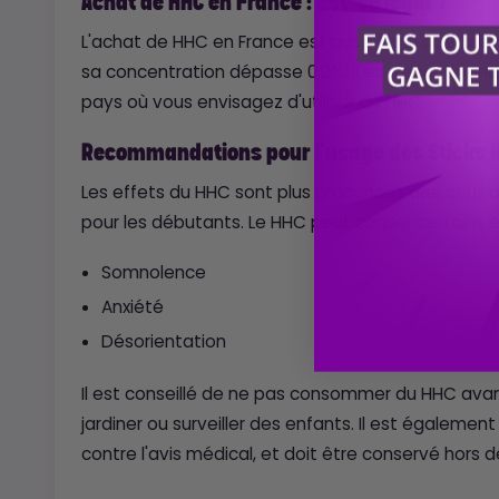
Achat de HHC en France : Est-ce légal ?
L'achat de HHC en France est aussi légal que celui
sa concentration dépasse 0,2%. Il est recommandé 
pays où vous envisagez d'utiliser du HHC.
Recommandations pour l'usage des Sticks 
Les effets du HHC sont plus prononcés que ceux 
pour les débutants. Le HHC peut causer certains
Somnolence
Anxiété
Désorientation
Il est conseillé de ne pas consommer du HHC avant d
jardiner ou surveiller des enfants. Il est égaleme
contre l'avis médical, et doit être conservé hors 