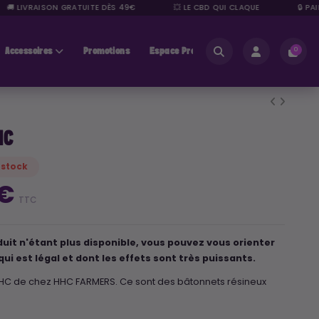
 LIVRAISON GRATUITE DÈS 49€
💥 LE CBD QUI CLAQUE
🔒 PAIE
Accessoires
Promotions
Espace Pros
0
HC
 stock
 €
TTC
uit n'étant plus disponible, vous pouvez vous orienter
qui est légal et dont les effets sont très puissants.
 HHC de chez HHC FARMERS. Ce sont des bâtonnets résineux