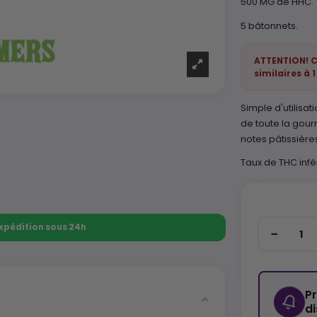
500 MG de HHC.
5 bâtonnets.
ATTENTION! C
similaires à 
Simple d'utilisati
de toute la gou
notes pâtissière
Taux de THC infé
 Expédition sous 24h
P
d