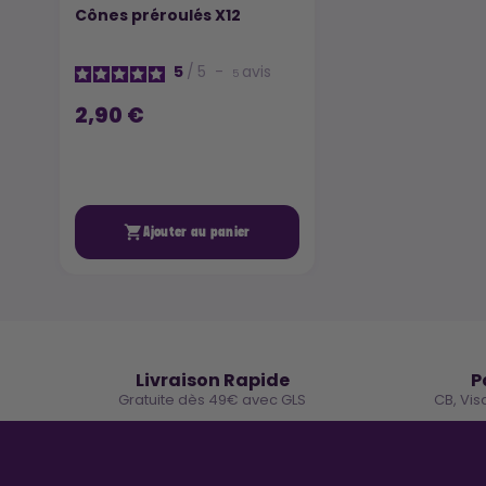
Cônes préroulés X12
5
/
5
-
avis
5
2,90 €

Ajouter au panier
🚚
Livraison Rapide
P
Gratuite dès 49€ avec GLS
CB, Vis