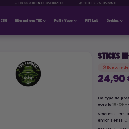
⭐ +10 000 CLIENTS SATISFAITS
🌿 THC < 0.3% GARANTI

CBN
Alternatives THC
Puff / Vape
PRT Lab
Cookies
STICKS H
Rupture de
24,90
Ce type de prod
vers le
10-OH+
Voici les Sticks
enrichis en HHC.