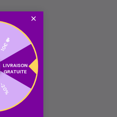
10€ 💸
LIVRAISON
GRATUITE
-20%