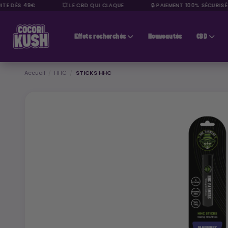
E DÈS 49€
💥 LE CBD QUI CLAQUE
🔒 PAIEMENT 100% SÉCURISÉ
CBD pas cher
Effets recherchés
Nouveautés
CBD
Accueil
HHC
STICKS HHC