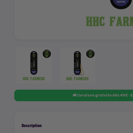
🚚 Livraison gratuite dès 49€ ·
Description