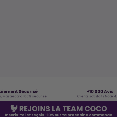
🔒
⭐
aiement Sécurisé
+10 000 Avis
a, Mastercard 100% sécurisé
Clients satisfaits Noté 4
🐓 REJOINS LA TEAM COCO
Inscris-toi et reçois -10€ sur ta prochaine commande