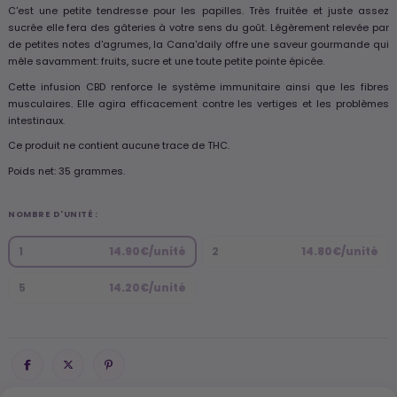
C'est une petite tendresse pour les papilles. Très fruitée et juste assez
sucrée elle fera des gâteries à votre sens du goût. Légèrement relevée par
de petites notes d'agrumes, la Cana'daily offre une saveur gourmande qui
mêle savamment: fruits, sucre et une toute petite pointe épicée.
Cette infusion CBD renforce le système immunitaire ainsi que les fibres
musculaires. Elle agira efficacement contre les vertiges et les problèmes
intestinaux.
Ce produit ne contient aucune trace de THC.
Poids net: 35 grammes.
NOMBRE D'UNITÉ :
1
14.90€/unité
2
14.80€/unité
5
14.20€/unité