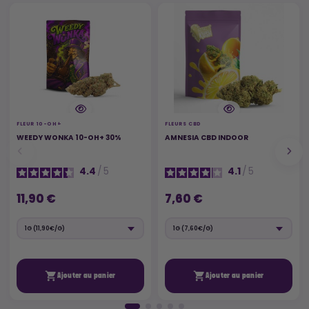
FLEUR 10-OH+
FLEURS CBD
WEEDY WONKA 10-OH+ 30%
AMNESIA CBD INDOOR
4.4
/
5
4.1
/
5
11,90 €
7,60 €


Ajouter au panier
Ajouter au panier