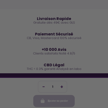
🚚
Livraison Rapide
Gratuite dès 49€ avec GLS
🔒
Paiement Sécurisé
CB, Visa, Mastercard 100% sécurisé
⭐
+10 000 Avis
Clients satisfaits Noté 4.8/5
🌿
CBD Légal
THC < 0.3% garanti Analysé en labo
🐓 REJOINS LA TEAM COCO
Inscris-toi et reçois -10€ sur ta prochaine commande
Ajouter au panier
Mon compte