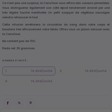
Ce n'est pas une surprise, la Cana'love vous offrira des saveurs pimentées.
Vous distinguerez également son côté épicé tendrement arrondi par une
très légère touche mentholée. Un petit soupçon de végétaux sauvages
viendra rehausser le tout.
Cette infusion améliorera la circulation du sang dans votre corps et
boostera très efficacement votre libido. Offrez vous un plaisir sensuel avec
la Cana'love.
Ne contient pas de THC.
Poids net: 35 grammes.
NOMBRE D'UNITÉ :
1
14.90€/unité
2
14.80€/unité
5
14.20€/unité