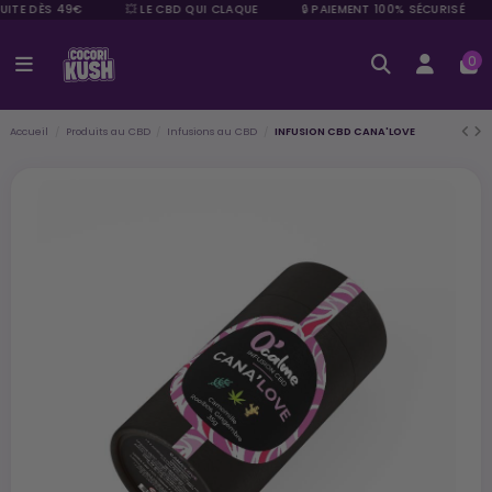
UITE DÈS 49€
💥 LE CBD QUI CLAQUE
🔒 PAIEMENT 100% SÉCURISÉ
0
Accueil
Produits au CBD
Infusions au CBD
INFUSION CBD CANA'LOVE