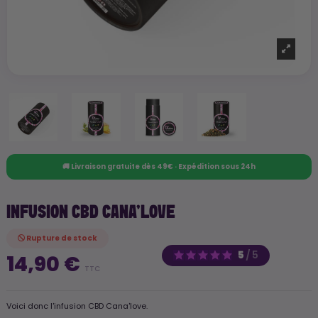
🚚 Livraison gratuite dès 49€ · Expédition sous 24h
INFUSION CBD CANA'LOVE
Rupture de stock
5
/
5
14,90 €
TTC
Voici donc l'infusion CBD Cana'love.