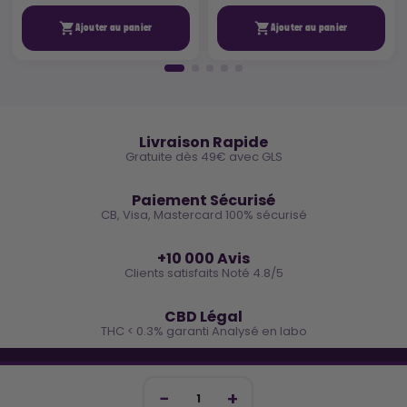


Ajouter au panier
Ajouter au panier
🚚
Livraison Rapide
Gratuite dès 49€ avec GLS
🔒
Paiement Sécurisé
CB, Visa, Mastercard 100% sécurisé
⭐
+10 000 Avis
Clients satisfaits Noté 4.8/5
🌿
CBD Légal
THC < 0.3% garanti Analysé en labo
🐓 REJOINS LA TEAM COCO
Inscris-toi et reçois -10€ sur ta prochaine commande