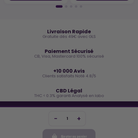
🚚
Livraison Rapide
Gratuite dès 49€ avec GLS
🔒
Paiement Sécurisé
CB, Visa, Mastercard 100% sécurisé
⭐
+10 000 Avis
Clients satisfaits Noté 4.8/5
🌿
CBD Légal
THC < 0.3% garanti Analysé en labo
🐓 REJOINS LA TEAM COCO
Inscris-toi et reçois -10€ sur ta prochaine commande
Ajouter au panier