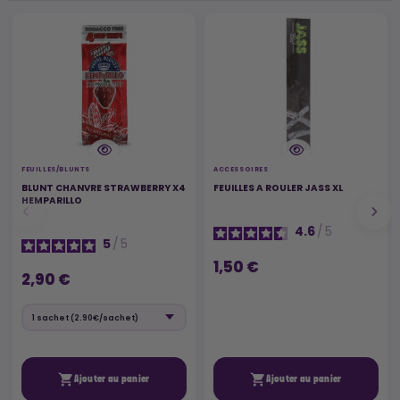
FEUILLES/BLUNTS
ACCESSOIRES
BLUNT CHANVRE STRAWBERRY X4
FEUILLES A ROULER JASS XL
HEMPARILLO
4.6
/
5
5
/
5
1,50 €
2,90 €


Ajouter au panier
Ajouter au panier