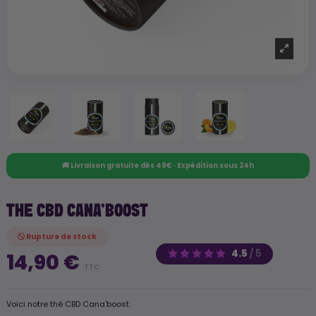
🚚 Livraison gratuite dès 49€ · Expédition sous 24h
THE CBD CANA'BOOST
Rupture de stock
4.5
/
5
14,90 €
TTC
Voici notre thé CBD Cana'boost.