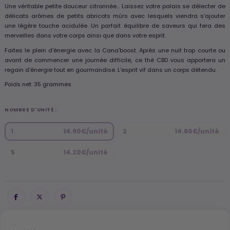
Une véritable petite douceur citronnée… Laissez votre palais se délecter de
délicats arômes de petits abricots mûrs avec lesquels viendra s'ajouter
une légère touche acidulée. Un parfait équilibre de saveurs qui fera des
merveilles dans votre corps ainsi que dans votre esprit.
Faites le plein d'énergie avec la Cana'boost. Après une nuit trop courte ou
avant de commencer une journée difficile, ce thé CBD vous apportera un
regain d'énergie tout en gourmandise. L'esprit vif dans un corps détendu.
Poids net: 35 grammes
NOMBRE D'UNITÉ :
1
14.90€/unité
2
14.80€/unité
5
14.20€/unité