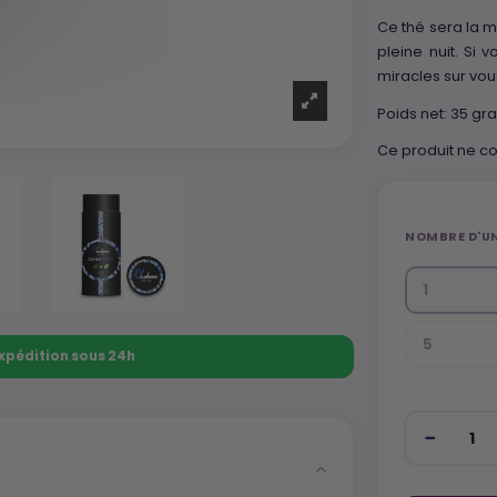
Ce thé sera la 
pleine nuit. Si 
miracles sur vou
Poids net: 35 g
Ce produit ne co
NOMBRE D'UN
1
5
 Expédition sous 24h