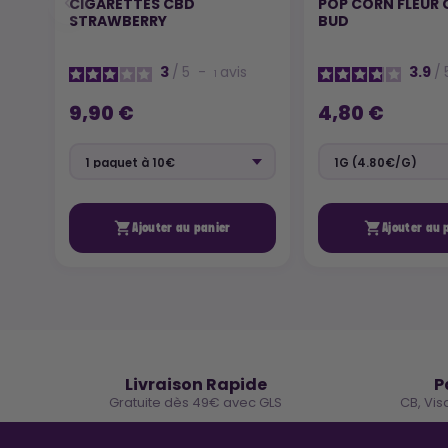
CIGARETTES CBD
POP CORN FLEUR 
STRAWBERRY
BUD
3
/
5
-
avis
3.9
/
1
9,90 €
4,80 €


Ajouter au panier
Ajouter au 
🚚
Livraison Rapide
P
Gratuite dès 49€ avec GLS
CB, Vis