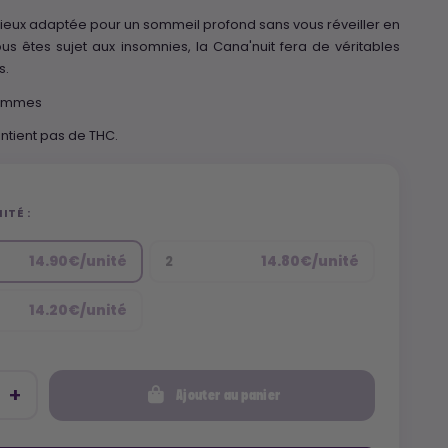
mieux adaptée pour un sommeil profond sans vous réveiller en
vous êtes sujet aux insomnies, la Cana'nuit fera de véritables
s.
rammes
ntient pas de THC.
ITÉ :
14.90€/unité
14.80€/unité
2
14.20€/unité
Ajouter au panier