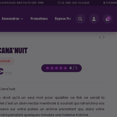
IVRAISON GRATUITE DÈS 49€
💥 LE CBD QUI CLAQUE
🔒 PAIEMENT
Accessoires
Promotions
Espace Pros
0
CANA'NUIT
 stock
4
/
5
 €
TTC
Cana'nuit.
s droit qu'à un seul mot pour qualifier ce thé ce serait la
ffet c'est un divin nectar mentholé à souhait qui rafraîchira vos
aissera sur votre palais un arôme persistant qui, dans votre
ndra pendant quelques minutes une haleine fraîche.