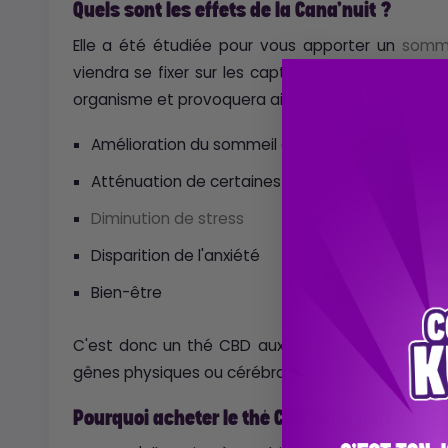
Quels sont les effets de la Cana'nuit ?
Elle a été étudiée pour vous apporter un
somme
viendra se fixer sur les capteurs CB-1 et CB-2
organisme et provoquera ainsi:
Amélioration du sommeil en qualité et en quant
Atténuation de certaines
douleurs
Diminution de stress
Disparition de l'anxiété
Bien-être
C'est donc un thé CBD aux effets puissants qui 
gênes physiques ou cérébrales, mais sera spéciali
Pourquoi acheter le thé CBD Cana'nuit ?