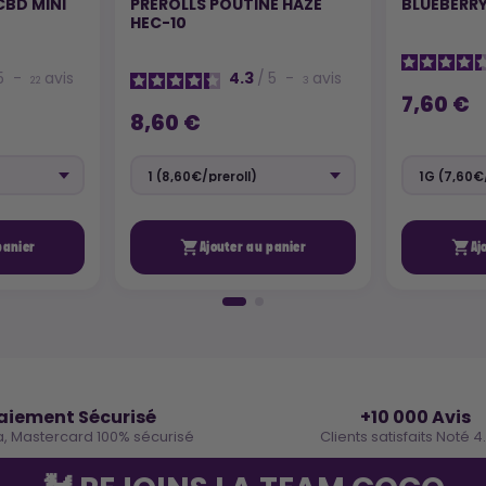
CBD MINI
PREROLLS POUTINE HAZE
BLUEBERRY
HEC-10
5
-
avis
4.3
/
5
-
avis
22
3
7,60 €
8,60 €


panier
Ajouter au panier
Aj
🔒
⭐
aiement Sécurisé
+10 000 Avis
a, Mastercard 100% sécurisé
Clients satisfaits Noté 4