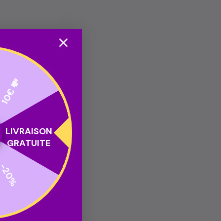
10€ 💸
LIVRAISON
GRATUITE
-20%