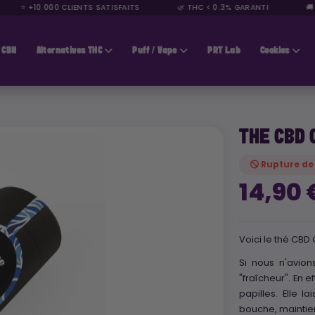
⭐ +10 000 CLIENTS SATISFAITS
🌿 THC < 0.3% GARANTI
🚚 L
CBN
Alternatives THC
Puff / Vape
PRT Lab
Cookies
THE CBD 
Rupture de
14,90
Voici le thé CBD 
Si nous n'avion
"fraîcheur". En e
papilles. Elle l
bouche, maintie