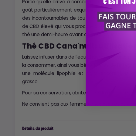
Parce qu'elle arrive à combiner l'utile et l'agréab
goût particulièrement exquis. Vous pouvez achete
des incontournables de toute la gamme que nous 
de CBD élevé qui vous procurera de puissant effe
thé une demi-heure avant de vous coucher.
Thé CBD Cana'nuit: utilisatio
Laissez infuser dans de l'eau chaude environ 8 mi
la consommer, ainsi vous bénéficierez de l'intégral
une molécule lipophile et agira encore plus 
grasse.
Pour sa conservation, abritez la de la chaleur et de
Ne convient pas aux femmes enceintes et aux mi
Détails du produit