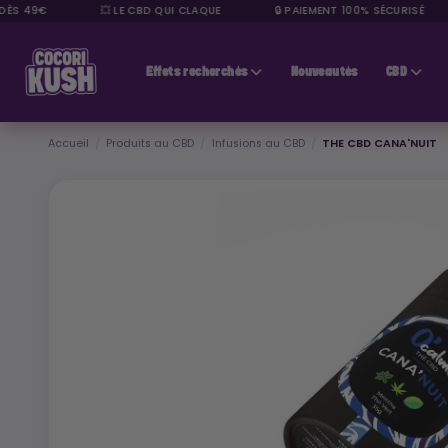
S 49€
💥 LE CBD QUI CLAQUE
🔒 PAIEMENT 100% SÉCURISÉ
CBD pas cher
Effets recherchés
Nouveautés
CBD
Accueil
Produits au CBD
Infusions au CBD
THE CBD CANA'NUIT