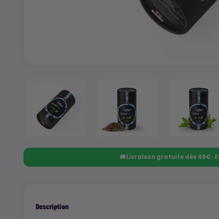
🚚 Livraison gratuite dès 49€ ·
Description