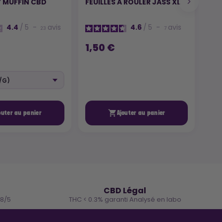
 MUFFIN CBD
FEUILLES A ROULER JASS XL
YE
4.4
/
5
-
avis
4.6
/
5
-
avis
23
7
1,50 €
9,

outer au panier
Ajouter au panier
🌿
CBD Légal
.8/5
THC < 0.3% garanti Analysé en labo