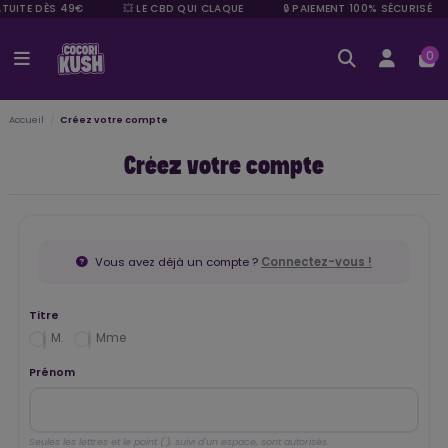
TUITE DÈS 49€
💥 LE CBD QUI CLAQUE
🔒 PAIEMENT 100% SÉCURISÉ
0
Accueil
Créez votre compte
Créez votre compte
Vous avez déjà un compte ?
Connectez-vous !
Titre
M.
Mme
Prénom
Seules les lettres et le point (.), suivi d'un espace, sont autorisés.