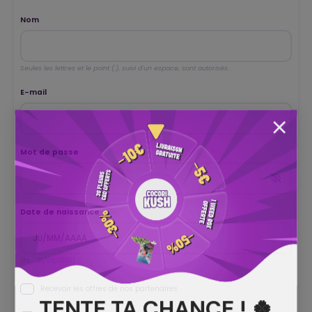
Nom
Seules les lettres et le point (.), suivi d'un espace, sont autorisés.
E-mail
Mot de passe
Date de naissance
(Ex. : 31/05/1970)
Recevoir les offres de nos partenaires
TENTE TA CHANCE ! 🍀