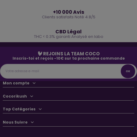
⭐
+10 000 Avis
Clients satisfaits Noté 4.8/5
🌿
CBD Légal
THC < 0.3% garanti Analysé en labo
🐓 REJOINS LA TEAM COCO
Inscris-toi et reçois -10€ sur ta prochaine commande
Mon compte
Cocorikush
Top Catégories
Nous Suivre