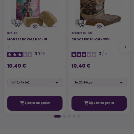
HEC-10
RÉSINES 10-OH+
MOUSSE ROYALE HEC-10
CHOCAPIC 10-OH+ 30%
3.1
/
5
3
/
5
10,40 €
10,40 €


Ajouter au panier
Ajouter au panier
🚚