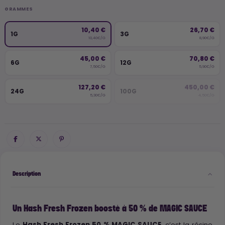
GRAMMES
10,40 €
26,70 €
1G
3G
10,40€/G
8,90€/G
45,00 €
70,80 €
6G
12G
7,50€/G
5,90€/G
127,20 €
450,00 €
24G
100G
5,30€/G
4,50€/G
Description
Un Hash Fresh Frozen boosté à 50 % de MAGIC SAUCE
Le
Hash Fresh Frozen 50 % MAGIC SAUCE
, c’est la résine