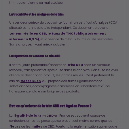
trim trop ancienne ou mal stockée.
La traçabilité et les analyses de la trim
Un vendeur sérieux doit pouvoir te fournir un certificat d'analyse (COA)
effectué par un laboratoire indépendant. Ce document prouve la
teneur réelle en CBD, le taux de THC (obligatoirement
inférieur à 0,3 %)
, et l'absence de métaux lourds ou de pesticides.
Sans analyse, il vaut mieux s'abstenir.
La réputation du vendeur de trim CBD
trim CBD
Il est toujours préférable d'acheter sa
chez un vendeur
reconnu, transparent et spécialisé dans le chanvre. Consulte les avis
clients, la description produit, les photos réelles… C'est justement le
Cocorikush
cas de
, qui propose des trims rigoureusement
sélectionnées, accompagnées d'analyses en laboratoire et d'une
transparence totale sur l'origine des produits.
Est-ce qu'acheter de la trim CBD est légal en France ?
légalité de la trim CBD
La
en France est souvent source de
confusion, en partie parce que ce produit est moins connu que les
fleurs
huiles
ou les
de CBD. Pourtant, la réglementation qui encadre