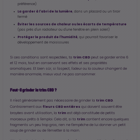
préférence)
La garder à l'abri de la lumière
, dans un placard ou un tiroir
fermé
Éviter les sources de chaleur ou les écarts de température
(pas près d'un radiateur ou d'une fenêtre en plein soleil)
Protéger le produit de l'humidité
, qui pourrait favoriser le
développement de moisissures
trim CBD
Si ces conditions sont respectées, ta
peut se garder entre 6
et 12 mois, tout en conservant ses effets et ses propriétés
aromatiques. Et bien sûr, si l'aspect, l'odeur ou la couleur changent de
manière anormale, mieux vaut ne pas consommer.
Faut-il grinder la trim CBD ?
trim CBD
Il n'est généralement pas nécessaire de grinder la
.
fleurs CBD entières
Contrairement aux
qui doivent souvent être
trim
broyées avant utilisation, la
est déjà constituée de petits
trim
morceaux prêts à l'emploi. Cela dit, si ta
contient encore quelques
fragments un peu trop gros, rien ne t'empêche de lui donner un petit
coup de grinder ou de l'émietter à la main.