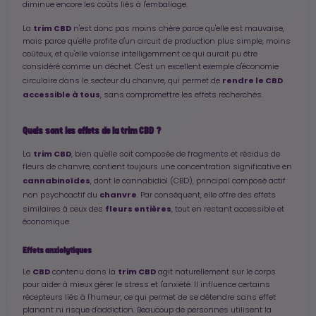
diminue encore les coûts liés à l'emballage.
trim CBD
La
n'est donc pas moins chère parce qu'elle est mauvaise,
mais parce qu'elle profite d'un circuit de production plus simple, moins
coûteux, et qu'elle valorise intelligemment ce qui aurait pu être
considéré comme un déchet. C'est un excellent exemple d'économie
rendre le CBD
circulaire dans le secteur du chanvre, qui permet de
accessible à tous
, sans compromettre les effets recherchés.
Quels sont les effets de la trim CBD ?
trim CBD
La
, bien qu'elle soit composée de fragments et résidus de
fleurs de chanvre, contient toujours une concentration significative en
cannabinoïdes
, dont le cannabidiol (CBD), principal composé actif
chanvre
non psychoactif du
. Par conséquent, elle offre des effets
fleurs entières
similaires à ceux des
, tout en restant accessible et
économique.
Effets anxiolytiques
CBD
trim CBD
Le
contenu dans la
agit naturellement sur le corps
pour aider à mieux gérer le stress et l'anxiété. Il influence certains
récepteurs liés à l'humeur, ce qui permet de se détendre sans effet
planant ni risque d'addiction. Beaucoup de personnes utilisent la