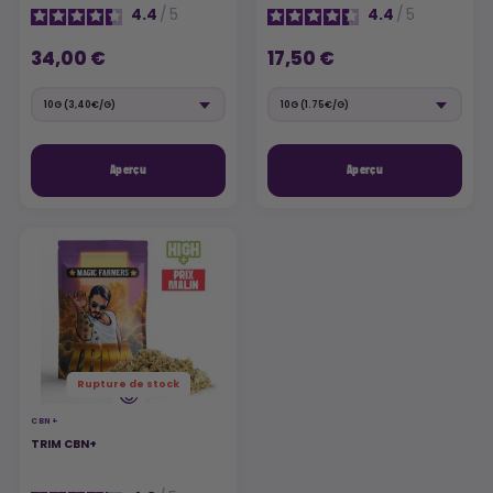
4.4
/
5
4.4
/
5
34,00 €
17,50 €
Aperçu
Aperçu
Rupture de stock
CBN+
TRIM CBN+