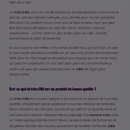
bien plus cool.
trim CBD
La
, c'est un mix de tout ce qui tombe quand on manucure la
plante : elle est séchée, nettoyée, puis utilisée pour ne rien gaspiller.
Résultat ? Un produit moins cher qu'une fleur entière, mais qui peut
être tout aussi efficace si tu sais t'en servir. Infusion, cuisine,
vaporisation... La trim, c'est un peu le bon plan du CBD : discret,
économique, et plein de potentiel.
Et puis soyons honnêtes, si tu aimes le côté brut, sans chichi, et que
tu veux tester plusieurs variétés en un seul mix, la trim est clairement
faite pour toi. C'est le genre de produit qui ne paye pas de mine, mais
qui peut te surprendre. Un vrai bon plan pour les consommateurs
CBD
malins et ceux qui veulent consommer du
de façon plus
responsable.
Est-ce que la trim CBD est un produit de bonne qualité ?
trim CBD
La
est souvent perçue à tort comme un produit de moindre
qualité, simplement parce qu'elle est issue des résidus de taille des
fleurs. Pourtant, ce n'est pas sa nature qui définit sa qualité, mais la
bonne trim
manière dont elle est sélectionnée et préparée. Une
, c'est
un mélange équilibré de micro-fleurs, de poussières de trichomes et
CBD
de petites feuilles résineuses, provenant de variétés riches en
.