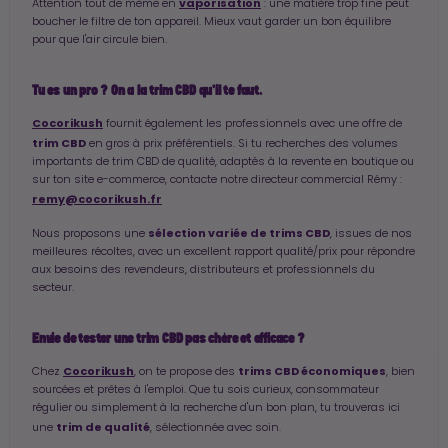
vaporisation
Attention tout de même en
: une matière trop fine peut
boucher le filtre de ton appareil. Mieux vaut garder un bon équilibre
pour que l'air circule bien.
Tu es un pro ? On a la trim CBD qu'il te faut.
Cocorikush
fournit également les professionnels avec une offre de
trim CBD
en gros à prix préférentiels. Si tu recherches des volumes
importants de trim CBD de qualité, adaptés à la revente en boutique ou
sur ton site e-commerce, contacte notre directeur commercial Rémy :
remy@cocorikush.fr
sélection variée de trims CBD
Nous proposons une
, issues de nos
meilleures récoltes, avec un excellent rapport qualité/prix pour répondre
aux besoins des revendeurs, distributeurs et professionnels du
secteur.
Envie de tester une trim CBD pas chère et efficace ?
Cocorikush
trims CBD économiques
Chez
, on te propose des
, bien
sourcées et prêtes à l'emploi. Que tu sois curieux, consommateur
régulier ou simplement à la recherche d'un bon plan, tu trouveras ici
trim de qualité
une
, sélectionnée avec soin.