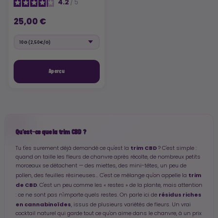
4.2
/
5
25,00 €
Aperçu
Qu'est-ce que la trim CBD ?
trim CBD
Tu t'es surement déjà demandé ce qu'est la
? C'est simple :
quand on taille les fleurs de chanvre après récolte, de nombreux petits
morceaux se détachent — des miettes, des mini-têtes, un peu de
trim
pollen, des feuilles résineuses… C'est ce mélange qu'on appelle la
de CBD
. C'est un peu comme les « restes » de la plante, mais attention
résidus riches
: ce ne sont pas n'importe quels restes. On parle ici de
en cannabinoïdes
, issus de plusieurs variétés de fleurs. Un vrai
cocktail naturel qui garde tout ce qu'on aime dans le chanvre, à un prix