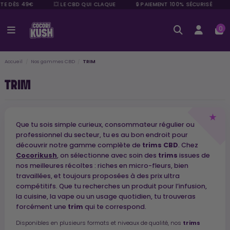
E DÈS 49€
💥 LE CBD QUI CLAQUE
🔒 PAIEMENT 100% SÉCURISÉ
⭐
0
Accueil
Nos gammes CBD
TRIM
TRIM
Que tu sois simple curieux, consommateur régulier ou
professionnel du secteur, tu es au bon endroit pour
découvrir notre gamme complète de
trims CBD
. Chez
Cocorikush
, on sélectionne avec soin des
trims
issues de
nos meilleures récoltes : riches en micro-fleurs, bien
travaillées, et toujours proposées à des prix ultra
compétitifs. Que tu recherches un produit pour l’infusion,
la cuisine, la vape ou un usage quotidien, tu trouveras
forcément une
trim
qui te correspond.
trims
Disponibles en plusieurs formats et niveaux de qualité, nos