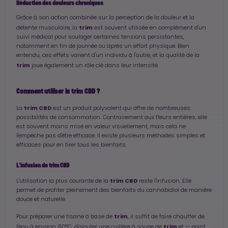
Réduction des douleurs chroniques
Grâce à son action combinée sur la perception de la douleur et la
trim
détente musculaire, la
est souvent utilisée en complément d'un
suivi médical pour soulager certaines tensions persistantes,
notamment en fin de journée ou après un effort physique. Bien
entendu, ces effets varient d'un individu à l'autre, et la qualité de la
trim
joue également un rôle clé dans leur intensité.
Comment utiliser la trim CBD ?
trim CBD
La
est un produit polyvalent qui offre de nombreuses
possibilités de consommation. Contrairement aux fleurs entières, elle
est souvent moins mise en valeur visuellement, mais cela ne
l'empêche pas d'être efficace. Il existe plusieurs méthodes simples et
efficaces pour en tirer tous les bienfaits.
L'infusion de trim CBD
trim CBD
L'utilisation la plus courante de la
reste l'infusion. Elle
permet de profiter pleinement des bienfaits du cannabidiol de manière
douce et naturelle.
trim
Pour préparer une tisane à base de
, il suffit de faire chauffer de
trim
l'eau à environ 90°C, d'ajouter une cuillère à soupe de
et — point