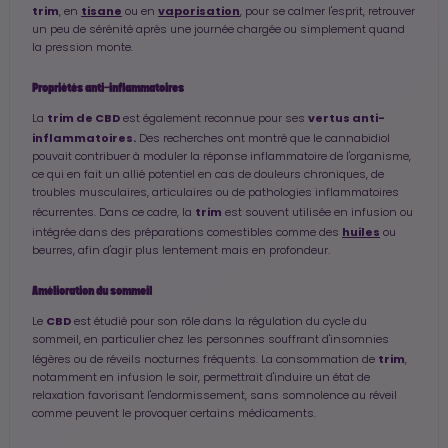
trim
tisane
vaporisation
, en
ou en
, pour se calmer l'esprit, retrouver
un peu de sérénité après une journée chargée ou simplement quand
la pression monte.
Propriétés anti-inflammatoires
trim de CBD
vertus anti-
La
est également reconnue pour ses
inflammatoires.
Des recherches ont montré que le cannabidiol
pouvait contribuer à moduler la réponse inflammatoire de l'organisme,
ce qui en fait un allié potentiel en cas de douleurs chroniques, de
troubles musculaires, articulaires ou de pathologies inflammatoires
trim
récurrentes. Dans ce cadre, la
est souvent utilisée en infusion ou
huiles
intégrée dans des préparations comestibles comme des
ou
beurres, afin d'agir plus lentement mais en profondeur.
Amélioration du sommeil
CBD
Le
est étudié pour son rôle dans la régulation du cycle du
sommeil, en particulier chez les personnes souffrant d'insomnies
trim
légères ou de réveils nocturnes fréquents. La consommation de
,
notamment en infusion le soir, permettrait d'induire un état de
relaxation favorisant l'endormissement, sans somnolence au réveil
comme peuvent le provoquer certains médicaments.