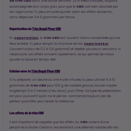
de trim CBD
dans une tasse (environ 25 cl d'eau chaude), toujours
CBD
accompagnée d'un corps gras pour que le
soit bien absorbé par
ton organisme. Tu peux ensuite ajuster selon les effets ressentis,
sans dépasser 4 à 5 grammes par tasse.
Vaporisation de
Trim Royal Fleur CBD
vaporisation
trim CBD
En
, la
est souvent moins concentrée qu'une
vaporisateur
fleur entière. Tu peux remplir la chambre de ton
(souvent autour de 0,2 à 0,5 gramme) et répéter plusieurs sessions si
nécessaire. Les effets arrivent rapidement, ce qui permet de mieux
ajuster ta dose en temps réel.
Cuisine avec la
Trim Royal Fleur CBD
Si tu prépares un beurre ou une huile infusée, tu peux utiliser 5 à 10
trim CBD
grammes de
pour 100 g de matière grasse, laisser mijoter
longtemps (1 à 2 heures à feu doux), puis filtrer. Ce type de préparation
est plus puissant qu'on ne le pense : commence toujours par de
petites quantités pour tester ta tolérance.
Les effets de la trim CBD
CBD
Il est important de rappeler que les effets du
varient d'une
personne à l'autre. Certains ressentiront une détente notable dès les