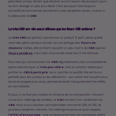
premières prises, tandis que d'autres auront besoin de plusieurs jours
ou d'un dosage un peu plus élevé. C'est pourquoi il est toujours
conseillé de commencer doucement, avec de petites doses, surtout si
CBD
tu découvres le
.
La trim CBD est-elle aussi efficace que les fleurs CBD entières ?
trim CBD
La
est parfois vue comme un produit "à part", parce qu'elle
fleurs de
vient des petits résidus laissés lors du taillage des
chanvre
CBD
. Certes, elle contient souvent un peu moins de
que les
fleurs entières
, mais bien choisie elle reste tout à fait efficace.
CBD
Pour ceux qui consomment du
régulièrement, c'est une excellente
trim pas chère
option économique. La
, c'est la solution idéale pour
CBD à petit prix
profiter du
, sans sacrifier la qualité. Elle est aussi
parfaite pour les curieux ou les débutants : son action est souvent plus
douce et progressive, ce qui permet de tester tranquillement les effets
du cannabidiol.
Et puis, il ne faut pas oublier la richesse de sa composition. Souvent
trim
issue d'un mélange de variétés, la
contient non seulement du
CBD
, mais aussi d'autres cannabinoïdes comme le CBG, le CBC, et
plusieurs terpènes naturels. Ce mélange favorise ce qu'on appelle
l'effet d'entourage
: une synergie entre tous les composés actifs