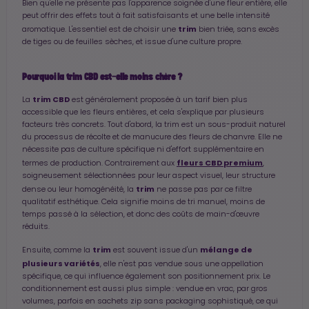
Bien qu'elle ne présente pas l'apparence soignée d'une fleur entière, elle
peut offrir des effets tout à fait satisfaisants et une belle intensité
trim
aromatique. L'essentiel est de choisir une
bien triée, sans excès
de tiges ou de feuilles sèches, et issue d'une culture propre.
Pourquoi la trim CBD est-elle moins chère ?
trim CBD
La
est généralement proposée à un tarif bien plus
accessible que les fleurs entières, et cela s'explique par plusieurs
facteurs très concrets. Tout d'abord, la trim est un sous-produit naturel
du processus de récolte et de manucure des fleurs de chanvre. Elle ne
nécessite pas de culture spécifique ni d'effort supplémentaire en
fleurs CBD premium
termes de production. Contrairement aux
,
soigneusement sélectionnées pour leur aspect visuel, leur structure
trim
dense ou leur homogénéité, la
ne passe pas par ce filtre
qualitatif esthétique. Cela signifie moins de tri manuel, moins de
temps passé à la sélection, et donc des coûts de main-d'œuvre
réduits.
trim
mélange de
Ensuite, comme la
est souvent issue d'un
plusieurs variétés
, elle n'est pas vendue sous une appellation
spécifique, ce qui influence également son positionnement prix. Le
conditionnement est aussi plus simple : vendue en vrac, par gros
volumes, parfois en sachets zip sans packaging sophistiqué, ce qui