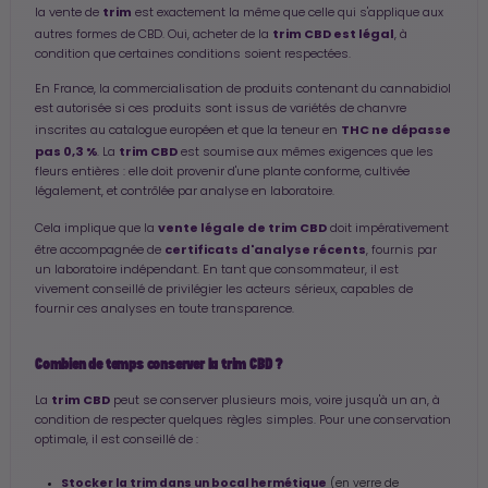
trim
la vente de
est exactement la même que celle qui s'applique aux
trim CBD est légal
autres formes de CBD. Oui, acheter de la
, à
condition que certaines conditions soient respectées.
En France, la commercialisation de produits contenant du cannabidiol
est autorisée si ces produits sont issus de variétés de chanvre
THC ne dépasse
inscrites au catalogue européen et que la teneur en
pas 0,3 %
trim CBD
. La
est soumise aux mêmes exigences que les
fleurs entières : elle doit provenir d'une plante conforme, cultivée
légalement, et contrôlée par analyse en laboratoire.
vente légale de trim CBD
Cela implique que la
doit impérativement
certificats d'analyse récents
être accompagnée de
, fournis par
un laboratoire indépendant. En tant que consommateur, il est
vivement conseillé de privilégier les acteurs sérieux, capables de
fournir ces analyses en toute transparence.
Combien de temps conserver la trim CBD ?
trim CBD
La
peut se conserver plusieurs mois, voire jusqu'à un an, à
condition de respecter quelques règles simples. Pour une conservation
optimale, il est conseillé de :
Stocker la trim dans un bocal hermétique
(en verre de