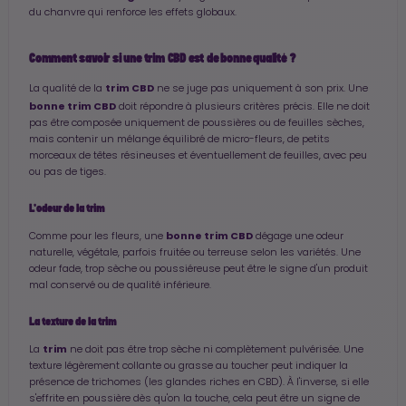
du chanvre qui renforce les effets globaux.
Comment savoir si une trim CBD est de bonne qualité ?
trim CBD
La qualité de la
ne se juge pas uniquement à son prix. Une
bonne trim CBD
doit répondre à plusieurs critères précis. Elle ne doit
pas être composée uniquement de poussières ou de feuilles sèches,
mais contenir un mélange équilibré de micro-fleurs, de petits
morceaux de têtes résineuses et éventuellement de feuilles, avec peu
ou pas de tiges.
L'odeur de la trim
bonne trim CBD
Comme pour les fleurs, une
dégage une odeur
naturelle, végétale, parfois fruitée ou terreuse selon les variétés. Une
odeur fade, trop sèche ou poussiéreuse peut être le signe d'un produit
mal conservé ou de qualité inférieure.
La texture de la trim
trim
La
ne doit pas être trop sèche ni complètement pulvérisée. Une
texture légèrement collante ou grasse au toucher peut indiquer la
présence de trichomes (les glandes riches en CBD). À l'inverse, si elle
s'effrite en poussière dès qu'on la touche, cela peut être un signe de