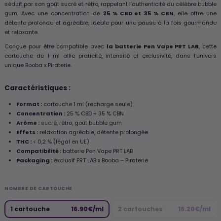
séduit par son goût sucré et rétro, rappelant l’authenticité du célèbre bubble
gum. Avec une concentration de
25 % CBD et 35 % CBN
, elle offre une
détente profonde et agréable, idéale pour une pause à la fois gourmande
et relaxante.
Conçue pour être compatible avec
la batterie Pen Vape PRT LAB
, cette
cartouche de 1 ml allie praticité, intensité et exclusivité, dans l’univers
unique Booba x Piraterie.
Caractéristiques :
Format :
cartouche 1 ml (recharge seule)
Concentration :
25 % CBD + 35 % CBN
Arôme :
sucré, rétro, goût bubble gum
Effets :
relaxation agréable, détente prolongée
THC :
< 0,2 % (légal en UE)
Compatibilité :
batterie Pen Vape PRT LAB
Packaging :
exclusif PRT LAB x Booba – Piraterie
NOMBRE DE CARTOUCHE
1 cartouche
16.90€/ml
2 cartouches
16.20€/ml