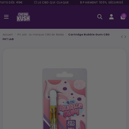
UITE DÈS 49€
💥 LE CBD QUI CLAQUE
🔒 PAIEMENT 100% SÉCURISÉ
0
Accueil
Prt Lab : La marque CBD de Booba
Cartridge Bubble Gum CBD
PRT LAB