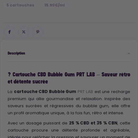
5 cartouches
15.90€/ml
Description
? Cartouche CBD Bubble Gum PRT LAB – Saveur rétro
et détente sucrée
La
cartouche CBD Bubble Gum
PRT LAB
est une recharge
premium qui allie gourmandise et relaxation. Inspirée des
saveurs sucrées et régressives du bubble gum, elle offre
un profil aromatique unique, à la fois fun, rétro et intense.
Avec un dosage puissant de
25 % CBD et 35 % CBN
, cette
cartouche procure une détente profonde et agréable,
idéale pour relâcher la pression et savourer un moment de