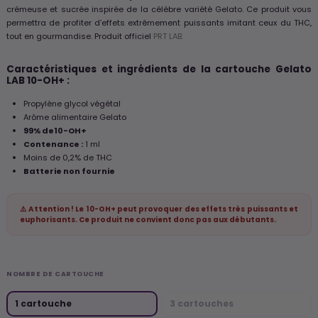
crémeuse et sucrée inspirée de la célèbre variété Gelato. Ce produit vous
permettra de profiter d’effets extrêmement puissants imitant ceux du THC,
tout en gourmandise. Produit officiel
PRT LAB.
Caractéristiques et ingrédients de la cartouche Gelato
LAB 10-OH+ :
Propylène glycol végétal
Arôme alimentaire Gelato
99% de10-OH+
Contenance :
1 ml
Moins de 0,2% de THC
Batterie non fournie
⚠️ Attention ! Le 10-OH+ peut provoquer des effets très puissants et
euphorisants. Ce produit ne convient donc pas aux débutants.
NOMBRE DE CARTOUCHE
1 cartouche
3 cartouches