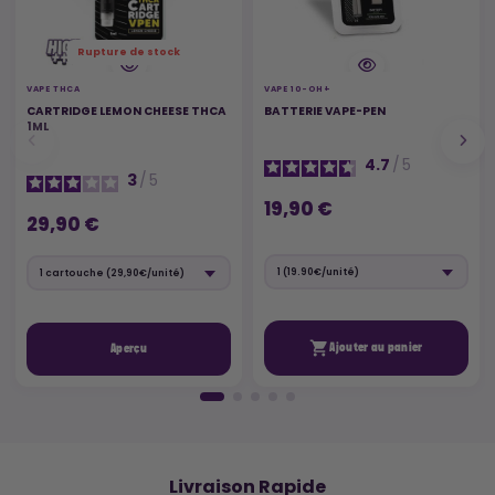
Rupture de stock
VAPE THCA
VAPE 10-OH+
CARTRIDGE LEMON CHEESE THCA
BATTERIE VAPE-PEN
1ML
4.7
/
5
3
/
5
19,90 €
29,90 €

Ajouter au panier
Aperçu
🚚
Livraison Rapide