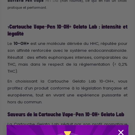
batterie Pen Vape
PRT LAB
(non fournie), ce qui en fait un choix
pratique et performant.
Cartouche Vape-Pen 10-OH+ Gelato Lab : intensité et
?
légalité
Le
10-OH+
est une molécule dérivée du HHC, réputée pour
son affinité renforcée avec le système endocannabinoïde.
Résultat : des effets euphoriques intenses, comparables au
THC, mais dans le respect de la réglementation (< 0,2%
THC).
En choisissant la Cartouche Gelato Lab 10-OH+, vous
profitez d’un produit conforme à la législation française et
européenne, tout en vivant une expérience puissante et
hors du commun.
Saveurs de la Cartouche Vape-Pen 10-OH+ Gelato Lab
La Cartouche Gelato Lab séduit par son profil aromatique
doux et sucré, parfaitement équilibré :