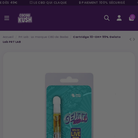
E DÈS 49€
💥 LE CBD QUI CLAQUE
🔒 PAIEMENT 100% SÉCURISÉ
⭐
0
Accueil
Prt Lab : La marque CBD de Booba
Cartridge 10-OH+ 99% Gelato
Lab PRT LAB