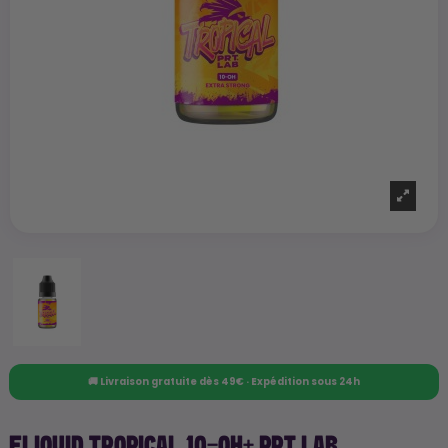
🚚 Livraison gratuite dès 49€ · Expédition sous 24h
ELIQUID TROPICAL 10-OH+ PRT LAB