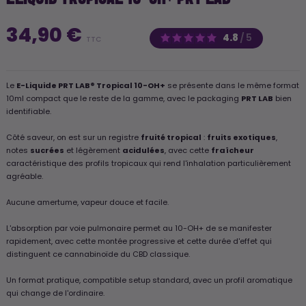
34,90 €
4.8
/
5
TTC
Le
E-Liquide PRT LAB® Tropical 10-OH+
se présente dans le même format
10ml compact que le reste de la gamme, avec le packaging
PRT LAB
bien
identifiable.
Côté saveur, on est sur un registre
fruité tropical
:
fruits exotiques
,
notes
sucrées
et légèrement
acidulées
, avec cette
fraîcheur
caractéristique des profils tropicaux qui rend l'inhalation particulièrement
agréable.
Aucune amertume, vapeur douce et facile.
L'absorption par voie pulmonaire permet au 10-OH+ de se manifester
rapidement, avec cette montée progressive et cette durée d'effet qui
distinguent ce cannabinoïde du CBD classique.
Un format pratique, compatible setup standard, avec un profil aromatique
qui change de l'ordinaire.