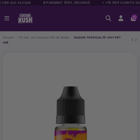
E CBD QUI CLAQUE
🔒 PAIEMENT 100% SÉCURISÉ
⭐ +10 000 CLIENTS SAT
0
Accueil
Prt Lab : La marque CBD de Booba
ELIQUID TROPICAL 10-OH+ PRT
LAB