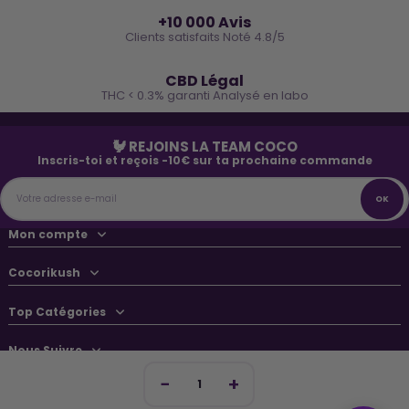
⭐
+10 000 Avis
Clients satisfaits Noté 4.8/5
🌿
CBD Légal
THC < 0.3% garanti Analysé en labo
🐓 REJOINS LA TEAM COCO
Inscris-toi et reçois -10€ sur ta prochaine commande
Mon compte
Cocorikush
Top Catégories
Nous Suivre