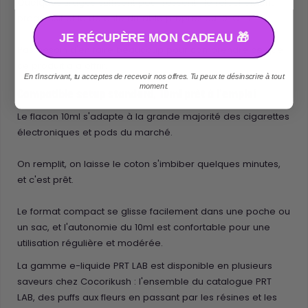
Quelques tirages suffisent pour ressentir le relâchement
progressif et la détente durable propres au 10-OH+.
JE RÉCUPÈRE MON CADEAU 🎁
Pas besoin d'en faire beaucoup pour comprendre ce que
ce produit a à offrir.
En t'inscrivant, tu acceptes de recevoir nos offres. Tu peux te désinscrire à tout
moment.
Compatible setup standard, 10ml prêt à l'emploi
Le flacon 10ml s'adapte à la grande majorité des cigarettes
électroniques et pods du marché.
On remplit, on laisse le coton s'imbiber quelques minutes,
et c'est prêt.
Le format compact se glisse facilement dans une poche ou
un sac, et l'autonomie du 10ml est confortable pour une
utilisation régulière et modérée.
La gamme e-liquide PRT LAB est disponible en plusieurs
saveurs chez Cocorikush : l'ensemble du catalogue PRT
LAB, des puffs aux fleurs en passant par les résines et les