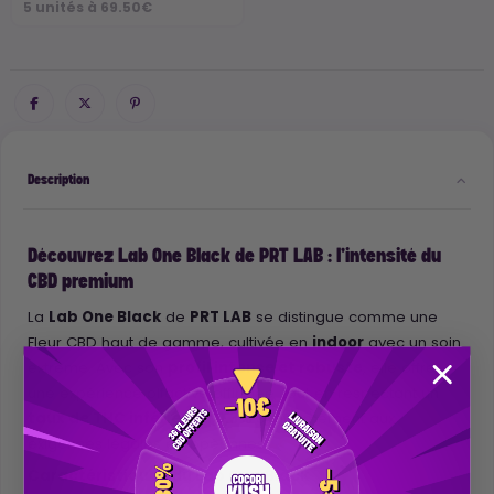
5 unités à 69.50€
Description
Découvrez Lab One Black de PRT LAB : l'intensité du
CBD premium
La
Lab One Black
de
PRT LAB
se distingue comme une
Fleur CBD haut de gamme, cultivée en
indoor
avec un soin
extrême. Avec son
profil intense et robuste
, elle offre
une expérience olfactive affirmée, tout en respectant un
taux de THC inférieur à 0,3%
conformément aux
exigences légales européennes.
Caractéristiques du Lab One Black