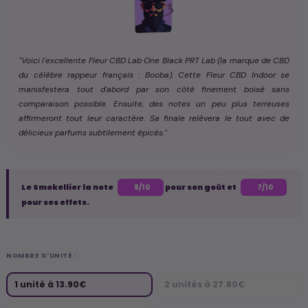
"Voici l'excellente Fleur CBD Lab One Black PRT Lab (la marque de CBD
du célèbre rappeur français : Booba). Cette Fleur CBD Indoor se
manisfestera tout d'abord par son côté finement boisé sans
comparaison possible. Ensuite, des notes un peu plus terreuses
affirmeront tout leur caractère. Sa finale relèvera le tout avec de
délicieux parfums subtilement épicés."
Le Smokellier la note
pour son goût et
8/10
7/10
pour ses effets.
NOMBRE D'UNITÉ :
1 unité à 13.90€
2 unités à 27.80€