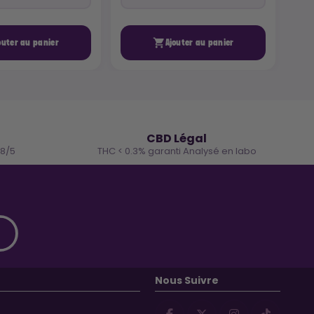

outer au panier
Ajouter au panier
🌿
CBD Légal
.8/5
THC < 0.3% garanti Analysé en labo
Nous Suivre