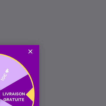
10€ 💸
LIVRAISON
GRATUITE