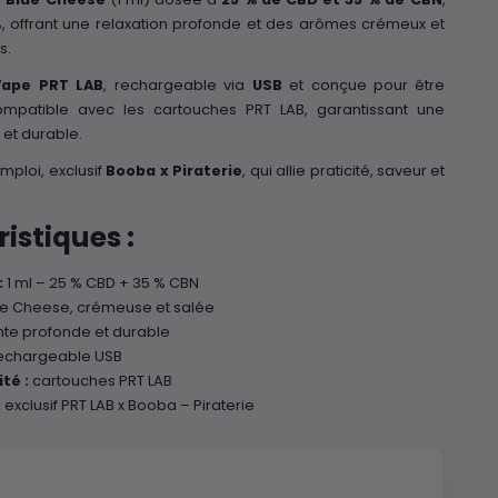
, offrant une relaxation profonde et des arômes crémeux et
s.
Vape PRT LAB
, rechargeable via
USB
et conçue pour être
ompatible avec les cartouches PRT LAB, garantissant une
e et durable.
emploi, exclusif
Booba x Piraterie
, qui allie praticité, saveur et
istiques :
:
1 ml – 25 % CBD + 35 % CBN
e Cheese, crémeuse et salée
te profonde et durable
echargeable USB
té :
cartouches PRT LAB
:
exclusif PRT LAB x Booba – Piraterie