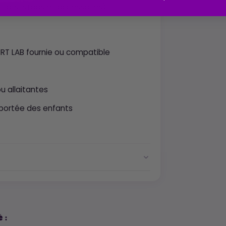
olls, sirops et accessoires).
PRT LAB fournie ou compatible
u allaitantes
 portée des enfants
 :