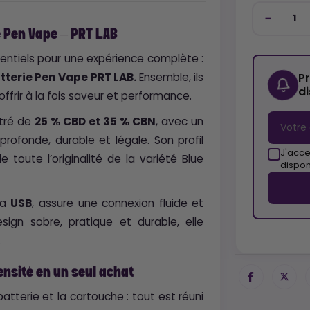
e Pen Vape – PRT LAB
ntiels pour une expérience complète :
P
tterie Pen Vape PRT LAB.
Ensemble, ils
d
frir à la fois saveur et performance.
ntré de
25 % CBD et 35 % CBN
, avec un
rofonde, durable et légale. Son profil
J'acce
toute l’originalité de la variété Blue
dispon
ia
USB
, assure une connexion fluide et
sign sobre, pratique et durable, elle
.
tensité en un seul achat
atterie et la cartouche : tout est réuni