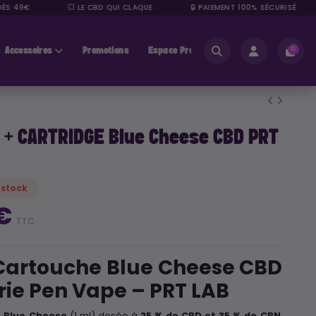
 49€
💥 LE CBD QUI CLAQUE
🔒 PAIEMENT 100% SÉCURISÉ
Accessoires
Promotions
Espace Pros
0
 + CARTRIDGE Blue Cheese CBD PRT
 stock
 €
TTC
Cartouche Blue Cheese CBD
rie Pen Vape – PRT LAB
 Blue Cheese
(1 ml) dosée à
25 % de CBD et 35 % de CBN
,