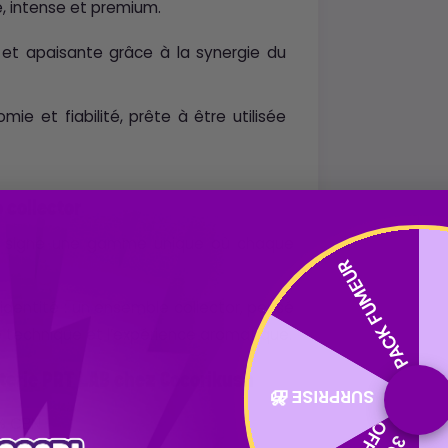
, intense et premium.
 et apaisante grâce à la synergie du
ie et fiabilité, prête à être utilisée
 collector
oba signe une gamme unique où chaque
PACK FUMEUR
dentité : un ensemble collector, pensé
e technique et l’expérience aromatique.
terie PRT LAB chez Cocorikush
SURPRISE 🎁
% CBN