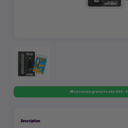
🚚 Livraison gratuite dès 49€ ·
Description