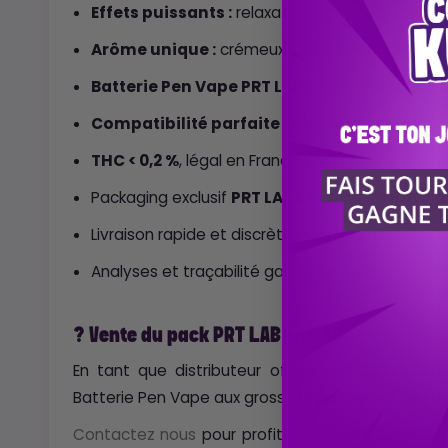
Effets puissants :
relaxation profonde et dura
Arôme unique :
crémeux, salé et audacieux ?
Batterie Pen Vape PRT LAB :
rechargeable USB
Compatibilité parfaite avec toutes les car
THC < 0,2 %
, légal en France et en Europe
Packaging exclusif
PRT LAB x Booba – Pirateri
Livraison rapide et discrète en France & UE
Analyses et traçabilité garanties
? Vente du pack PRT LAB en B2B
En tant que distributeur officiel PRT LAB, Coc
Batterie Pen Vape aux grossiste pour shops, bural
Contactez nous
pour profiter de tarifs dégressif