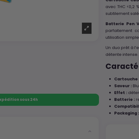
avec THC <0,2 %
subtilement salé
Batterie Pen 
parfaitement c
utilisation simpl
Un duo prêt à l’
détente intense.
Caractér
Cartouche 
Saveur :
Blu
Effet :
déten
Batterie :
r
 Expédition sous 24h
Compatibili
Packaging 