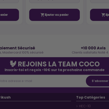


panier
Ajouter au panier
Aj
🔒
⭐
aiement Sécurisé
+10 000 Avis
a, Mastercard 100% sécurisé
Clients satisfaits Noté 4
🐓 REJOINS LA TEAM COCO
Inscris-toi et reçois -10€ sur ta prochaine commande
rikush
Top Catégories
HEC-10