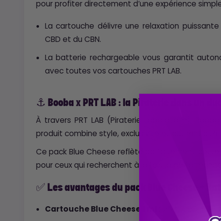
pour profiter directement d’une expérience simple
La cartouche délivre une relaxation puissante
CBD et du CBN.
La batterie rechargeable vous garantit autonom
avec toutes vos cartouches PRT LAB.
⚓ Booba x PRT LAB : la Piraterie dans un duo
À travers PRT LAB (Piraterie Laboratoire), Bo
produit combine style, exclusivité et authenticité.
Ce pack Blue Cheese reflète parfaitement cette i
pour ceux qui recherchent à la fois la performanc
✅ Les avantages du pack Blue Cheese + Bat
Cartouche Blue Cheese 1 ml :
25 % CBD + 35 