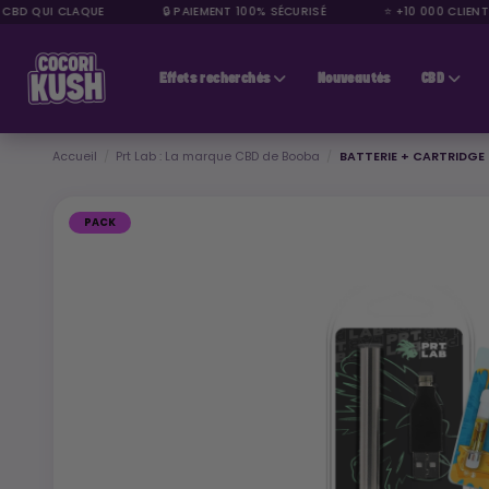
BD QUI CLAQUE
🔒 PAIEMENT 100% SÉCURISÉ
⭐ +10 000 CLIENTS 
CBD pas cher
Effets recherchés
Nouveautés
CBD
Accueil
Prt Lab : La marque CBD de Booba
BATTERIE + CARTRIDGE 
PACK