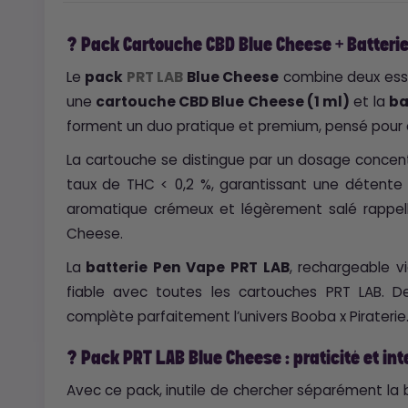
? Pack Cartouche CBD Blue Cheese + Batteri
Le
pack
PRT LAB
Blue Cheese
combine deux esse
une
cartouche CBD Blue Cheese (1 ml)
et la
ba
forment un duo pratique et premium, pensé pour of
La cartouche se distingue par un dosage conce
taux de THC < 0,2 %, garantissant une détente p
aromatique crémeux et légèrement salé rappelle 
Cheese.
La
batterie Pen Vape PRT LAB
, rechargeable v
fiable avec toutes les cartouches PRT LAB. De
complète parfaitement l’univers Booba x Piraterie
? Pack PRT LAB Blue Cheese : praticité et in
Avec ce pack, inutile de chercher séparément la b