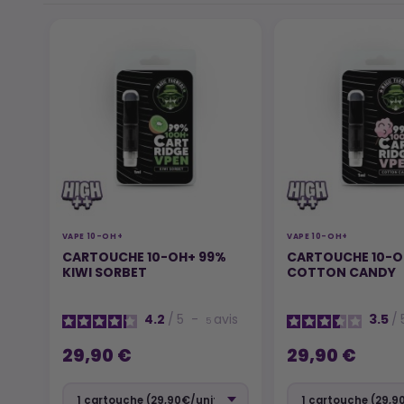
VAPE 10-OH+
VAPE 10-OH+
CARTOUCHE 10-OH+ 99%
CARTOUCHE 10-O
KIWI SORBET
COTTON CANDY
4.2
/
5
-
avis
3.5
/
5
29,90 €
29,90 €