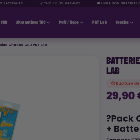
SATISFAITS
🌿 THC < 0.3% GARANTI
🚚 LIVRAISON GRATUITE DÈS
CBN
Alternatives THC
Puff / Vape
PRT Lab
Cookies
Blue Cheese CBD PRT LAB
BATTERIE
LAB
Rupture de
29,90
?Pack 
+ Batte
Cartouche CBD