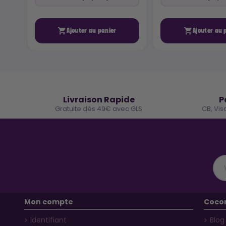


Ajouter au panier
Ajouter au 
🚚
Livraison Rapide
P
Gratuite dès 49€ avec GLS
CB, Vis
Mon compte
Coco
Identifiant
Blog