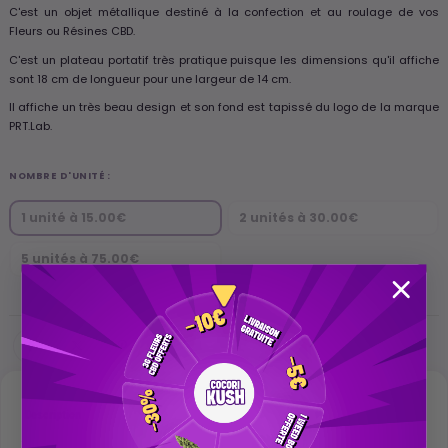
C'est un objet métallique destiné à la confection et au roulage de vos
Fleurs ou Résines CBD.
C'est un plateau portatif très pratique puisque les dimensions qu'il affiche
sont 18 cm de longueur pour une largeur de 14 cm.
Il affiche un très beau design et son fond est tapissé du logo de la marque
PRT.Lab.
NOMBRE D'UNITÉ :
1 unité à 15.00€
2 unités à 30.00€
5 unités à 75.00€
Description