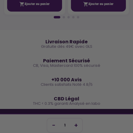


Ajouter au panier
Ajouter au panier
🚚
Livraison Rapide
Gratuite dès 49€ avec GLS
🔒
Paiement Sécurisé
CB, Visa, Mastercard 100% sécurisé
⭐
+10 000 Avis
Clients satisfaits Noté 4.8/5
🌿
CBD Légal
THC < 0.3% garanti Analysé en labo
🐓 REJOINS LA TEAM COCO
Inscris-toi et reçois -10€ sur ta prochaine commande