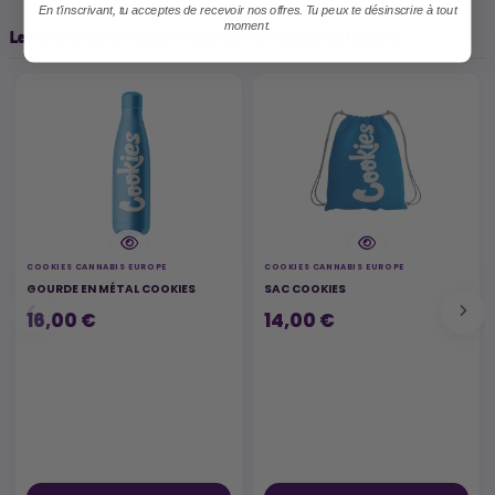
En t'inscrivant, tu acceptes de recevoir nos offres. Tu peux te désinscrire à tout
moment.
Les clients qui ont acheté ce produit ont également acheté :
COOKIES CANNABIS EUROPE
COOKIES CANNABIS EUROPE
GOURDE EN MÉTAL COOKIES
SAC COOKIES
16,00 €
14,00 €