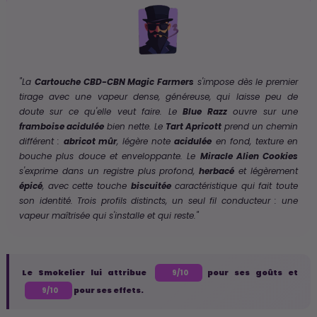
"La
Cartouche CBD-CBN Magic Farmers
s'impose dès le premier
tirage avec une vapeur dense, généreuse, qui laisse peu de
doute sur ce qu'elle veut faire. Le
Blue Razz
ouvre sur une
framboise acidulée
bien nette. Le
Tart Apricott
prend un chemin
différent :
abricot mûr
, légère note
acidulée
en fond, texture en
bouche plus douce et enveloppante. Le
Miracle Alien Cookies
s'exprime dans un registre plus profond,
herbacé
et légèrement
épicé
, avec cette touche
biscuitée
caractéristique qui fait toute
son identité. Trois profils distincts, un seul fil conducteur : une
vapeur maîtrisée qui s'installe et qui reste."
Le Smokelier lui attribue
pour ses goûts et
9/10
pour ses effets.
9/10