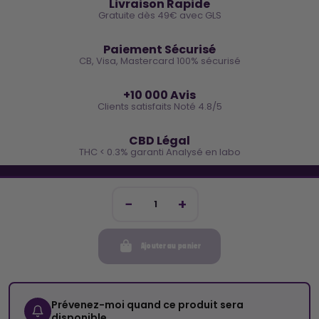
Livraison Rapide
Gratuite dès 49€ avec GLS
🔒
Paiement Sécurisé
CB, Visa, Mastercard 100% sécurisé
⭐
+10 000 Avis
Clients satisfaits Noté 4.8/5
🌿
CBD Légal
THC < 0.3% garanti Analysé en labo
🐓 REJOINS LA TEAM COCO
Inscris-toi et reçois -10€ sur ta prochaine commande
Ajouter au panier
Mon compte
Cocorikush
Prévenez-moi quand ce produit sera
disponible