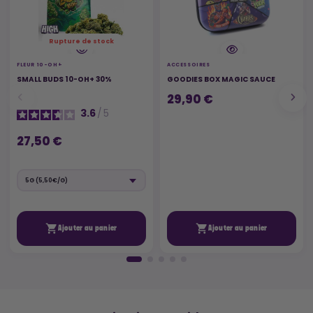
Rupture de stock
FLEUR 10-OH+
ACCESSOIRES
SMALL BUDS 10-OH+ 30%
GOODIES BOX MAGIC SAUCE
29,90 €
3.6
/
5
27,50 €


Ajouter au panier
Ajouter au panier
🚚