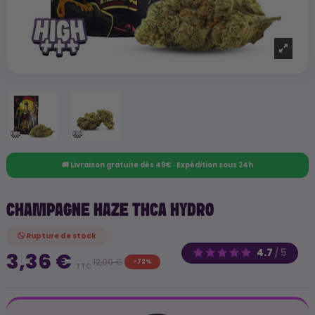
🚚 Livraison gratuite dès 49€ · Expédition sous 24h
CHAMPAGNE HAZE THCA HYDRO
Rupture de stock
4.7
/
5
3,36 €
12,00 €
-72%
TTC