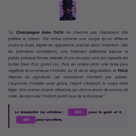
"La
Champagne Haze THCA
ne cherche pas l’explosion. Elle
préfère le frisson. Elle arrive comme une coupe qu’on effleure
avant le toast, légère en apparence, précise dans l’intention. Dès
les premières inhalations, une fraîcheur pétillante tapisse le
palais, presque florale, relevée d’une douceur vive qui rappelle les
bulles fines d’un grand cru. Puis, en arrière-plan, une base plus
végétale et lumineuse s’installe. Au fil de la dégustation, le
THCA
déploie sa signature. Les sensations montent par paliers.
L’euphorie s’installe avec grâce, l’esprit s’éclaircit, le corps reste
léger. Une ivresse propre, aérienne, qui donne envie de sourire, de
créer, de savourer l’instant plutôt que de le brusquer."
Le Smokelier lui attribue :
pour le goût et 9,
9/10
pour ses effets.
5/10