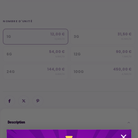
NOMBRE D'UNITÉ
12,00 €
31,50 €
1G
3G
12,00€/G
10,50€/G
54,00 €
90,00 €
6G
12G
9,00€/G
7,50€/G
144,00 €
450,00 €
24G
100G
6,00€/G
4,50€/G
Description