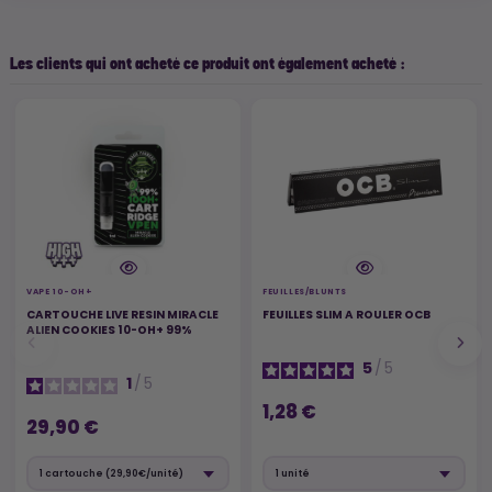
Les clients qui ont acheté ce produit ont également acheté :
VAPE 10-OH+
FEUILLES/BLUNTS
CARTOUCHE LIVE RESIN MIRACLE
FEUILLES SLIM A ROULER OCB
ALIEN COOKIES 10-OH+ 99%
5
/
5
1
/
5
1,28 €
29,90 €