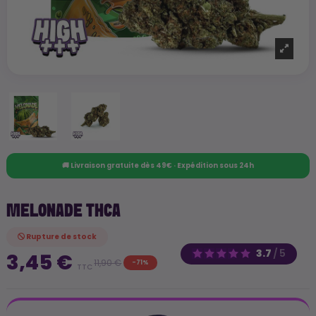
🚚 Livraison gratuite dès 49€ · Expédition sous 24h
MELONADE THCA
Rupture de stock
3.7
/
5
3,45 €
11,90 €
-71%
TTC