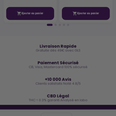


Ajouter au panier
Ajouter au panier
🚚
Livraison Rapide
Gratuite dès 49€ avec GLS
🔒
Paiement Sécurisé
CB, Visa, Mastercard 100% sécurisé
⭐
+10 000 Avis
Clients satisfaits Noté 4.8/5
🌿
CBD Légal
THC < 0.3% garanti Analysé en labo
🐓 REJOINS LA TEAM COCO