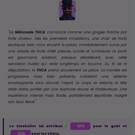
"La
Mélonade THCA
s’annonce comme une gorgée fraîche par
forte chaleur. Dès les premières inhalations, une chair de fruits
exotiques bien mûrs envahit le palais, immédiatement suivie par
une salade de fruits d’été juteuse, sucrée et lumineuse. Le profil
est gourmand, éclatant, presque désaltérant, avec cette
sensation fruitée qui reste longtemps en bouche. Au fil de la
dégustation, le
THCA
prend doucement sa place. La montée est
progressive mais bien présente, installant une détente
enveloppante sans alourdir l’esprit. Le corps se relâche, la tête
reste claire, portée par une euphorie douce et chaleureuse. Une
expérience intense mais fluide, parfaitement équilibrée malgré
son taux élevé."
Le Smokelier lui attribue :
pour le goût et
9/10
pour les effets.
9/10