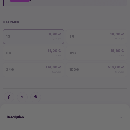
GRAMMES
11,90 €
30,30 €
1G
3G
11,90€/G
10,10€/G
51,00 €
81,60 €
6G
12G
8,50€/G
6,80€/G
141,60 €
510,00 €
24G
100G
5,90€/G
5,10€/G
Description