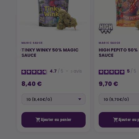
MAGIC SAUCE
MAGIC SAUCE
TINKY WINKY 50% MAGIC
HIGH PEPITO 50%
SAUCE
SAUCE
4.7
/
5
-
avis
5
/
5
3
8,40 €
9,70 €


Ajouter au panier
Ajouter au 