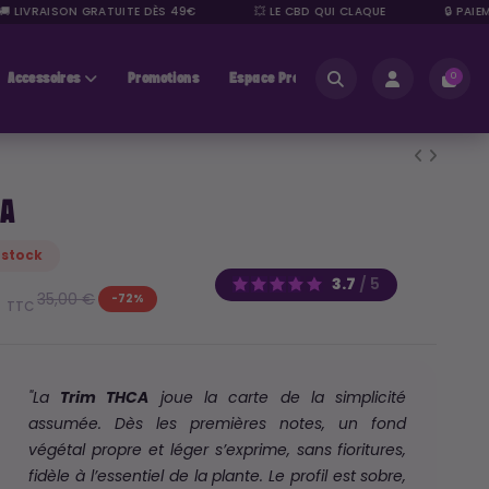
IVRAISON GRATUITE DÈS 49€
💥 LE CBD QUI CLAQUE
🔒 PAIEMEN
Accessoires
Promotions
Espace Pros
0
CA
 stock
3.7
/
5
€
35,00 €
-72%
TTC
"La
Trim THCA
joue la carte de la simplicité
assumée. Dès les premières notes, un fond
végétal propre et léger s’exprime, sans fioritures,
fidèle à l’essentiel de la plante. Le profil est sobre,