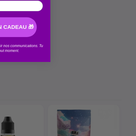
 CADEAU 🎁
voir nos communications. Tu
tout moment.