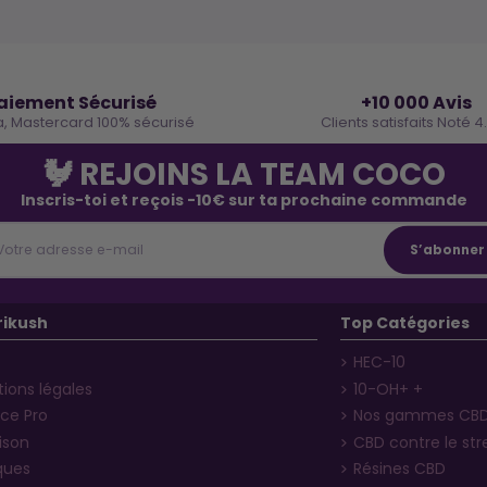
🔒
⭐
aiement Sécurisé
+10 000 Avis
a, Mastercard 100% sécurisé
Clients satisfaits Noté 4
🐓 REJOINS LA TEAM COCO
Inscris-toi et reçois -10€ sur ta prochaine commande
rikush
Top Catégories
HEC-10
ions légales
10-OH+ +
ce Pro
Nos gammes CB
aison
CBD contre le str
ques
Résines CBD