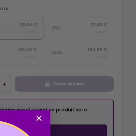
TITÉ
35,00 €
72,50 €
25G
3,50€/G
2,90€/G
125,00 €
190,00 €
100G
2,50€/G
1,90€/G
Ajouter au panier
révenez-moi quand ce produit sera
isponible