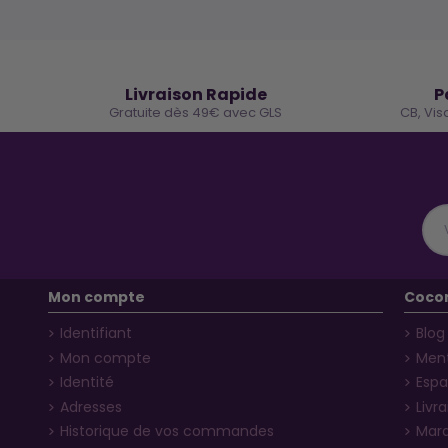
🚚
Livraison Rapide
P
Gratuite dès 49€ avec GLS
CB, Vis
Mon compte
Coco
Identifiant
Blog
Mon compte
Ment
Identité
Espa
Adresses
Livr
Historique de vos commandes
Mar