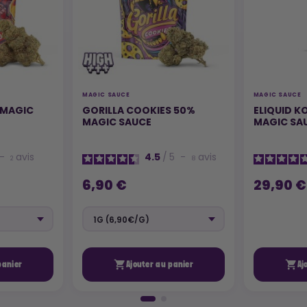
MAGIC SAUCE
MAGIC SAUCE
 MAGIC
GORILLA COOKIES 50%
ELIQUID 
MAGIC SAUCE
MAGIC SA
-
avis
4.5
/
5
-
avis
2
8
6,90 €
29,90 €


panier
Ajouter au panier
Aj