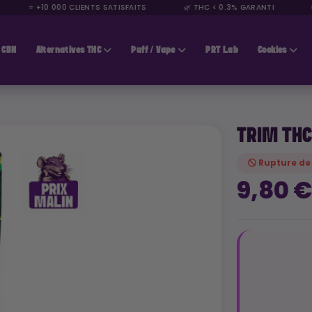
⭐ +10 000 CLIENTS SATISFAITS
🌿 THC < 0.3% GARANTI
🚚 L
CBN
Alternatives THC
Puff / Vape
PRT Lab
Cookies
TRIM TH
Rupture de
9,80 