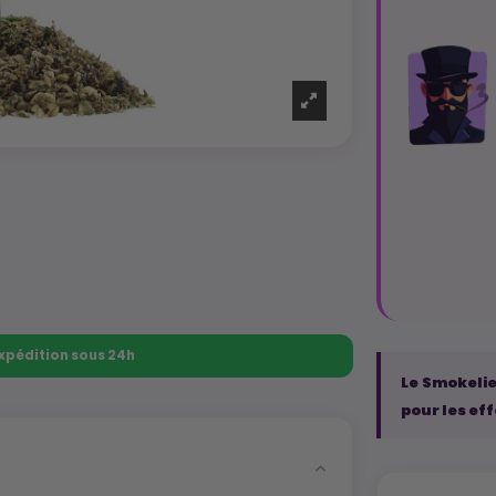
 Expédition sous 24h
Le Smokelier
pour les eff