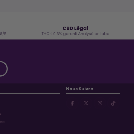
🌿
CBD Légal
.8/5
THC < 0.3% garanti Analysé en labo
Nous Suivre
D
ess