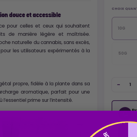
CHOIX QUAN
sion douce et accessible
ce pour celles et ceux qui souhaitent
10G
ts de manière légère et maîtrisée.
oche naturelle du cannabis, sans excès,
pour les utilisateurs expérimentés à la
50G
tal propre, fidèle à la plante dans sa
urcharge aromatique, parfait pour une
l’essentiel prime sur l’intensité.
P
d
Le corps se relâche en douceur, l’esprit
ence idéale pour se poser, accompagner