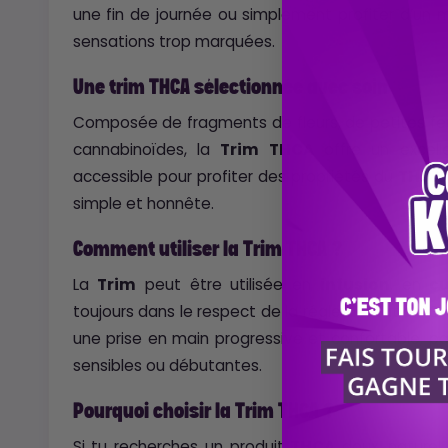
une fin de journée ou simplement profiter d’u
sensations trop marquées.
Une trim THCA sélectionnée avec soin
Composée de fragments de fleurs, de petites feui
cannabinoïdes, la
Trim THCA
offre un excelle
accessible pour profiter des propriétés du
THCA
simple et honnête.
Comment utiliser la Trim THCA ?
La
Trim
peut être utilisée en
infusion
, en
cu
toujours dans le respect de la réglementation. 
une prise en main progressive et confortable, p
sensibles ou débutantes.
Pourquoi choisir la Trim THCA ?
Si tu recherches un produit
THCA
doux, naturel