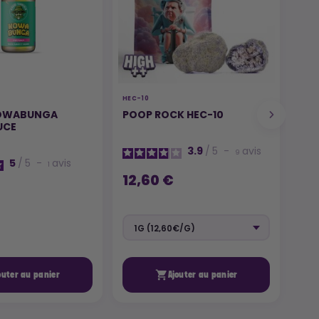
HEC-10
FLEU
KOWABUNGA
POOP ROCK HEC-10
SU
UCE
3.9
/
5
-
avis
9
5
/
5
-
avis
1
12,60 €
9,

outer au panier
Ajouter au panier