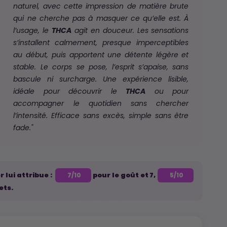
naturel, avec cette impression de matière brute
qui ne cherche pas à masquer ce qu’elle est. À
l’usage, le
THCA
agit en douceur. Les sensations
s’installent calmement, presque imperceptibles
au début, puis apportent une détente légère et
stable. Le corps se pose, l’esprit s’apaise, sans
bascule ni surcharge. Une expérience lisible,
idéale pour découvrir le
THCA
ou pour
accompagner le quotidien sans chercher
l’intensité. Efficace sans excès, simple sans être
fade."
 lui attribue :
pour le goût et 7,
7/10
5/10
ets.