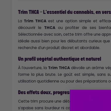
Trim THCA - L’essentiel du cannabis, en ver
La
Trim THCA
est une option simple et effica
découvrir le
THCA
ou profiter de ses bienfai
Sélectionnée avec soin, cette trim offre une appr
idéale aussi bien pour les débutants curieux que 
recherche d’un produit discret et abordable.
Un profil végétal authentique et naturel
À l’ouverture, la
Trim THCA
dévoile un arôme végé
forme la plus brute. Le goût est simple, sans s
utilisation quotidienne ou pour des préparations où 
Des effets doux, progressifs et équilibrés
Cette trim procure une détente légère et stable. 
s’apaise sans lourdeur ni confusion. Une expéri