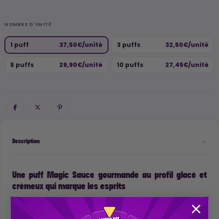
NOMBRE D'UNITÉ
1 puff
37,50€/unité
3 puffs
32,50€/unité
5 puffs
29,90€/unité
10 puffs
27,45€/unité
Description
Une puff Magic Sauce gourmande au profil glacé et
crémeux qui marque les esprits
La
Puff Magic Sauce Yoda Ice Cream
est pensée pour
celles et ceux qui recherchent une expérience à la fois