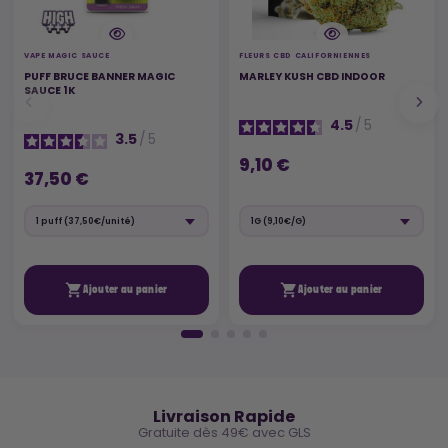
VAPE MAGIC SAUCE
FLEURS CBD CALIFORNIENNES
PUFF BRUCE BANNER MAGIC
MARLEY KUSH CBD INDOOR
SAUCE 1K
4.5
/
5
3.5
/
5
9,10 €
37,50 €


Ajouter au panier
Ajouter au panier
🚚
Livraison Rapide
Gratuite dès 49€ avec GLS