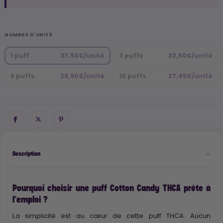
NOMBRE D'UNITÉ
1 puff
37,50€/unité
3 puffs
32,50€/unité
5 puffs
29,90€/unité
10 puffs
27,45€/unité
Description
Pourquoi choisir une puff Cotton Candy THCA prête à
l’emploi ?
La simplicité est au cœur de cette puff THCA. Aucun