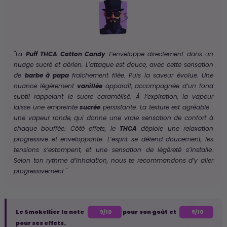
"La
Puff THCA Cotton Candy
t’enveloppe directement dans un
nuage sucré et aérien. L’attaque est douce, avec cette sensation
de
barbe à papa
fraîchement filée. Puis la saveur évolue. Une
nuance légèrement
vanillée
apparaît, accompagnée d’un fond
subtil rappelant le sucre caramélisé. À l’expiration, la vapeur
laisse une empreinte
sucrée
persistante. La texture est agréable :
une vapeur ronde, qui donne une vraie sensation de confort à
chaque bouffée. Côté effets, le
THCA
déploie une relaxation
progressive et enveloppante. L’esprit se détend doucement, les
tensions s’estompent, et une sensation de légèreté s’installe.
Selon ton rythme d’inhalation, nous te recommandons d’y aller
progressivement."
Le Smokellier la note
pour son goût et
9/10
9/10
pour ses effets.