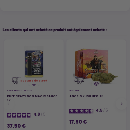
Les clients qui ont acheté ce produit ont également acheté :
Rupture de stock
VAPE MAGIC SAUCE
HEC-10
PUFF CRAZY DOG MAGIC SAUCE
ANGELS KUSH HEC-10
1K
4.5
/
5
4.8
/
5
17,90 €
37,50 €