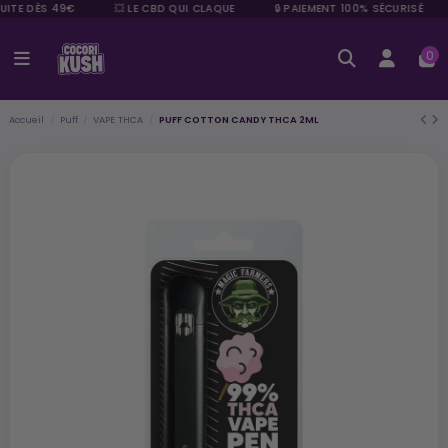
UITE DÈS 49€
💥 LE CBD QUI CLAQUE
🔒 PAIEMENT 100% SÉCURISÉ
0
Accueil
Puff
VAPE THCA
PUFF COTTON CANDY THCA 2ML