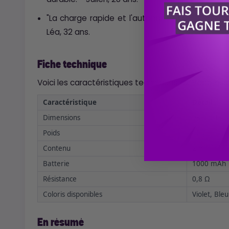
"La charge rapide et l'autonomie sont impressi
Léa, 32 ans.
Fiche technique
Voici les caractéristiques techniques du Vapores
Caractéristique
Détail
Dimensions
98,9 x 13,
Poids
40g
Contenu
2 ml
Batterie
1000 mAh
Résistance
0,8 Ω
Coloris disponibles
Violet, Bleu
En résumé