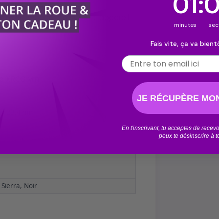
00
:
onnantes pour un si petit appareil." -
minutes
s
Fais vite, ça va bientô
Email
so XROS Mini
JE RÉCUPÈRE MON
5 x 23,4 mm
En t'inscrivant, tu acceptes de rece
peux te désinscrire à 
 Sierra, Noir