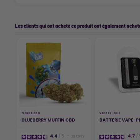
Les clients qui ont acheté ce produit ont également acheté
FLEURS CBD
VAPE 10-OH+
BLUEBERRY MUFFIN CBD
BATTERIE VAPE-P
4.4
/
5
-
avis
4.7
/
23