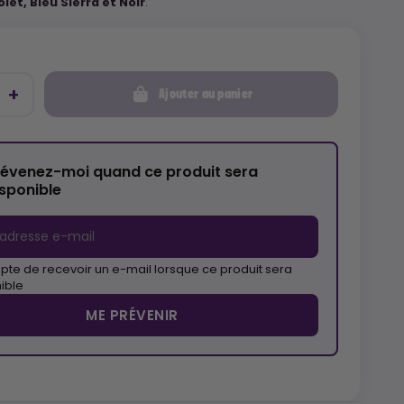
olet, Bleu Sierra et Noir
.
Ajouter au panier
révenez-moi quand ce produit sera
isponible
pte de recevoir un e-mail lorsque ce produit sera
ible
ME PRÉVENIR