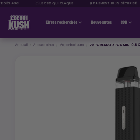
DÈS 49€
💥 LE CBD QUI CLAQUE
🔒 PAIEMENT 100% SÉCURISÉ
CBD pas cher
Effets recherchés
Nouveautés
CBD
Accueil
Accessoires
Vaporisateurs
VAPORESSO XROS MINI 0,8 