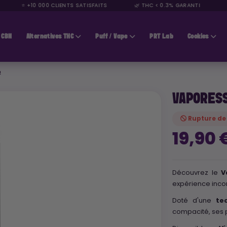
⭐ +10 000 CLIENTS SATISFAITS
🌿 THC < 0.3% GARANTI
🚚 
CBN
Alternatives THC
Puff / Vape
PRT Lab
Cookies
Ω
VAPORESS
Rupture de
19,90 
Découvrez le
V
expérience inco
Doté d'une
te
compacité, ses p