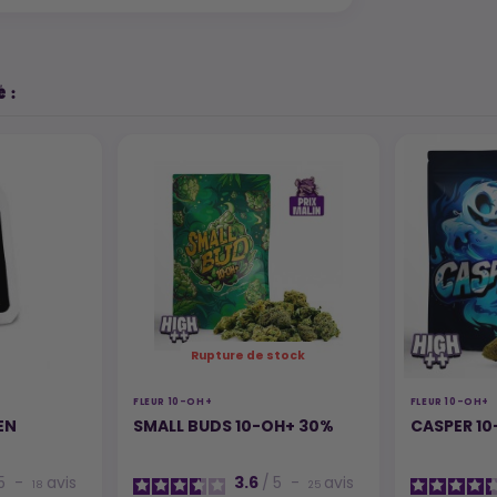
 :
Rupture de stock
FLEUR 10-OH+
FLEUR 10-OH+
EN
SMALL BUDS 10-OH+ 30%
CASPER 1
5
-
avis
3.6
/
5
-
avis
18
25