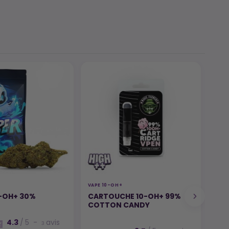
VAPE 10-OH+
RÉSI
0-OH+ 30%
CARTOUCHE 10-OH+ 99%
RES
COTTON CANDY
4.3
/
5
-
avis
3