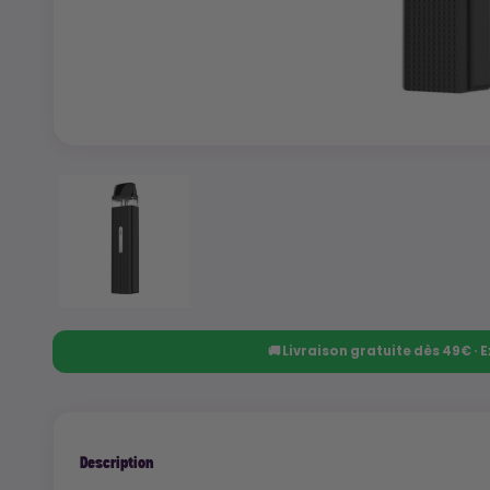
🚚 Livraison gratuite dès 49€ ·
Description