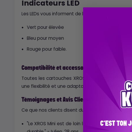
Indicateurs LED
Les LEDs vous informent de la charge restante :
Vert pour élevée
Bleu pour moyen
Rouge pour faible.
Compatibilité et accessoires
Toutes les cartouches XROS de Vaporesso sont c
une flexibilité et une adaptabilité sans précéden
Témoignages et Avis Clients
Ce que nos clients disent du XROS Mini:
"Le XROS Mini est de loin le meilleur pod pour C
durable." -Julien, 28 ans.