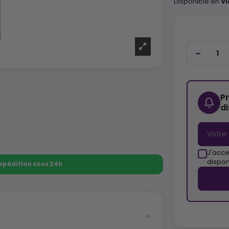
Disponible en
Vi
P
d
J'acce
dispon
 Expédition sous 24h