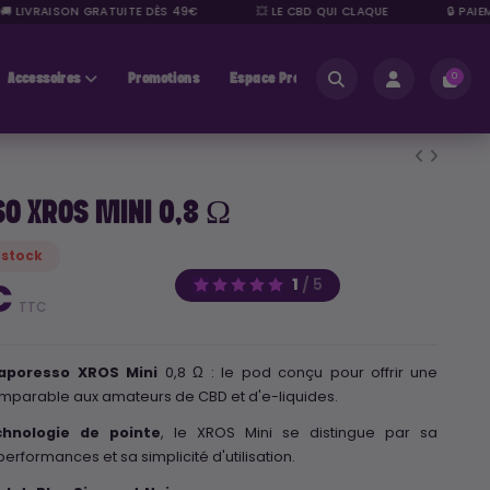
LIVRAISON GRATUITE DÈS 49€
💥 LE CBD QUI CLAQUE
🔒 PAIEMEN
Accessoires
Promotions
Espace Pros
0
O XROS MINI 0,8 Ω
 stock
1
/
5
€
TTC
aporesso XROS Mini
0,8 Ω : le pod conçu pour offrir une
mparable aux amateurs de CBD et d'e-liquides.
chnologie de pointe
, le XROS Mini se distingue par sa
erformances et sa simplicité d'utilisation.