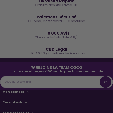
Livraison Rapide
Gratuite dès 49€ avec GLS
🔒
Paiement Sécurisé
CB, Visa, Mastercard 100% sécurisé
⭐
+10 000 Avis
Clients satisfaits Noté 4.8/5
🌿
CBD Légal
THC < 0.3% garanti Analysé en labo
🐓 REJOINS LA TEAM COCO
Inscris-toi et reçois -10€ sur ta prochaine commande
Mon compte
Cocorikush