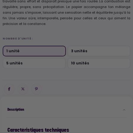
travaille sans effort et disparaît presque une fois roulée. La combustion est
régulière, propre, sans précipitation. Le papier accompagne ton mélange
sans jamais s’imposer, laissant une sensation nette et équilibrée jusqu’à la
fin. Une valeur sûre, intemporelle, pensée pour celles et ceux qui aiment la
précision et la constance.
NOMBRE D'UNITÉ :
1 unité
3 unités
5 unités
10 unités
Description
Caractéristiques techniques