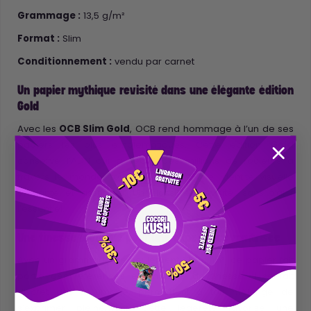
Grammage :
13,5 g/m²
Format :
Slim
Conditionnement :
vendu par carnet
Un papier mythique revisité dans une élégante édition
Gold
Avec les
OCB Slim Gold
, OCB rend hommage à l’un de ses
papiers les plus emblématiques. Cette édition
Gold
conserve l’ADN qui a séduit des millions de rouleurs à
travers le monde, tout en affichant une identité visuelle
élégante et assumée. Un classique revisité, sans trahir
l’essentiel.
Une finesse iconique pour une expérience maîtrisée
Avec un grammage de seulement 13,5 g/m², ce papier fait
partie des références en matière de finesse. Il se fait
discret dès l’allumage, permettant à ton mélange de
s’exprimer pleinement. Cette légèreté favorise une