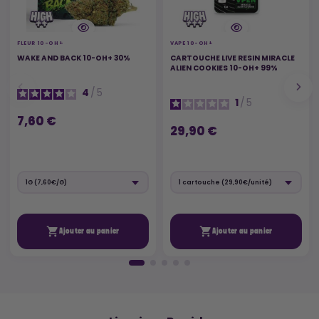
FLEUR 10-OH+
VAPE 10-OH+
WAKE AND BACK 10-OH+ 30%
CARTOUCHE LIVE RESIN MIRACLE
ALIEN COOKIES 10-OH+ 99%
4
/
5
1
/
5
7,60 €
29,90 €


Ajouter au panier
Ajouter au panier
🚚