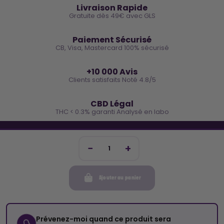
Livraison Rapide
Gratuite dès 49€ avec GLS
🔒
Paiement Sécurisé
CB, Visa, Mastercard 100% sécurisé
⭐
+10 000 Avis
Clients satisfaits Noté 4.8/5
🌿
CBD Légal
THC < 0.3% garanti Analysé en labo
🐓 REJOINS LA TEAM COCO
Inscris-toi et reçois -10€ sur ta prochaine commande
Ajouter au panier
Mon compte
Cocorikush
Prévenez-moi quand ce produit sera