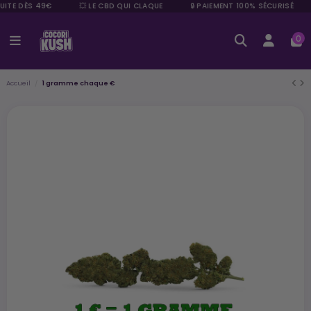
UITE DÈS 49€
💥 LE CBD QUI CLAQUE
🔒 PAIEMENT 100% SÉCURISÉ
0
Accueil
1 gramme chaque €