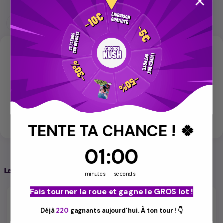
Détails du produit
Référence
MKT-1G1E
Avis Vérifiés
TENTE TA CHANCE ! 🍀
1
01
:
:
0
Countdown ends in:
00
Les clients qui ont acheté ce produit ont également acheté :
minutes
seconds
Fais tourner la roue et gagne le GROS lot !
Déjà
220
gagnants aujourd'hui. À ton tour ! 👇