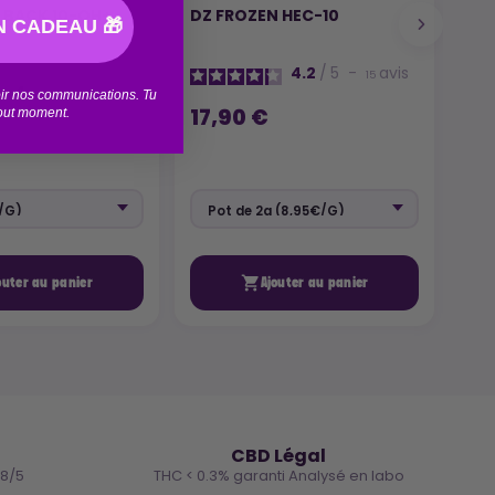
 BACK 10-OH+
DZ FROZEN HEC-10
CO
 CADEAU 🎁
CAR
99
4.2
/
5
-
avis
15
4
/
5
-
avis
5
voir nos communications. Tu
17,90 €
tout moment.
29

outer au panier
Ajouter au panier
🌿
CBD Légal
.8/5
THC < 0.3% garanti Analysé en labo