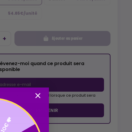
54.65€/unité
Ajouter au panier
révenez-moi quand ce produit sera
isponible
pte de recevoir un e-mail lorsque ce produit sera
ible
ME PRÉVENIR
10€ 💸