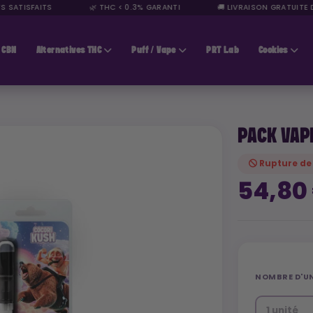
 SATISFAITS
🌿 THC < 0.3% GARANTI
🚚 LIVRAISON GRATUITE D
CBN
Alternatives THC
Puff / Vape
PRT Lab
Cookies
PACK VAP
Rupture de
54,80
NOMBRE D'UN
1 unité