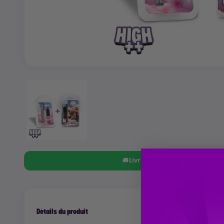
🚚 Livraison gratuite dès 49€ ·
Détails du produit