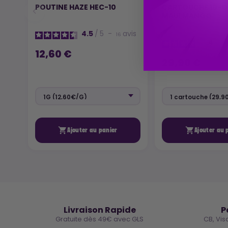
POUTINE HAZE HEC-10
CARTOUCHE 10-O
MAUI MANGO
4.5
/
5
-
avis
16
4
/
5
12,60 €
29,90 €


Ajouter au panier
Ajouter au 
🚚
Livraison Rapide
P
Gratuite dès 49€ avec GLS
CB, Vis