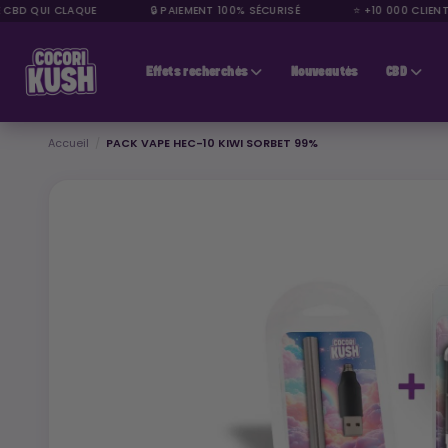
 CBD QUI CLAQUE
🔒 PAIEMENT 100% SÉCURISÉ
⭐ +10 000 CLIENTS
CBD pas cher
Effets recherchés
Nouveautés
CBD
Accueil
PACK VAPE HEC-10 KIWI SORBET 99%