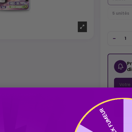
5 unités
P
d
 Expédition sous 24h
J'acce
dispon
PACK FUMEUR