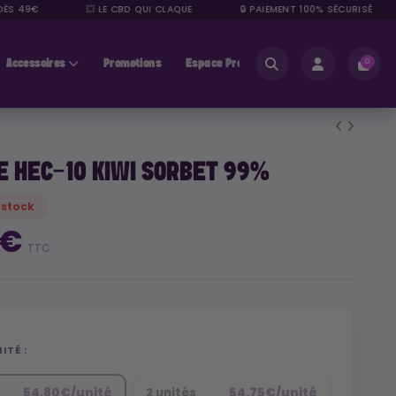
ÈS 49€
💥 LE CBD QUI CLAQUE
🔒 PAIEMENT 100% SÉCURISÉ
Accessoires
Promotions
Espace Pros
0
E HEC-10 KIWI SORBET 99%
 stock
 €
TTC
ITÉ :
54.80€/unité
54.75€/unité
2 unités