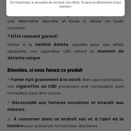
En t'inscrivant, tu acceptes de recevoir nos offres. Tu peux te désinscrire à tout
? Praticité et discrétion
moment.
Leur format
identique aux cigarettes classiques
en fait
une alternative discrète et facile à utiliser en toute
occasion.
? Effet relaxant garanti
Grâce à la
variété Gelato
, réputée pour ses effets
apaisants, ces cigarettes CBD offrent un
moment de
détente unique
.
Attention, si vous fumez ce produit
?
Fumer nuit gravement à la santé.
Bien que sans tabac,
ces
cigarettes au CBD
produisent une combustion dont
l’inhalation peut être nocive.
?
Déconseillé aux femmes enceintes et interdit aux
mineurs.
⚠
À conserver dans un endroit sec et à l’abri de la
lumière
pour préserver la fraîcheur des fleurs.