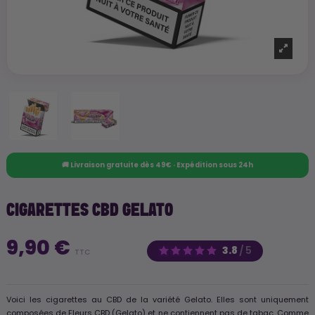
🚚 Livraison gratuite dès 49€ · Expédition sous 24h
CIGARETTES CBD GELATO
9,90 €
3.8
/
5
TTC
Voici les cigarettes au CBD de la variété Gelato. Elles sont uniquement
composées de Fleurs CBD (Gelato) et ne contiennent pas de tabac. Comme