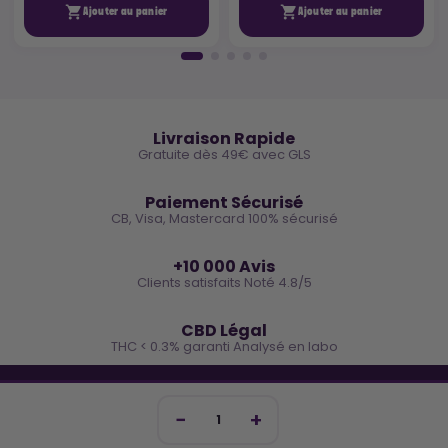


Ajouter au panier
Ajouter au panier
🚚
Livraison Rapide
Gratuite dès 49€ avec GLS
🔒
Paiement Sécurisé
CB, Visa, Mastercard 100% sécurisé
⭐
+10 000 Avis
Clients satisfaits Noté 4.8/5
🌿
CBD Légal
THC < 0.3% garanti Analysé en labo
🐓 REJOINS LA TEAM COCO
Inscris-toi et reçois -10€ sur ta prochaine commande