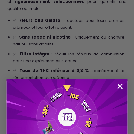
et
rigoureusement sélectionnées
pour garantir une
qualité optimale.
✅
Fleurs CBD Gelato
: réputées pour leurs arômes
crémeux et leur effet relaxant.
✅
Sans tabac ni nicotine
: uniquement du chanvre
naturel, sans additifs.
✅
Filtre intégré
: réduit les résidus de combustion
pour une expérience plus douce.
✅
Taux de THC inférieur à 0,3 %
: conforme à la
réglementation européenne.
?
Idéales pour ceux qui recherchent un moment de
détente savoureux, sans nicotine.
Un conditionnement pratique pour toutes les envies
Les
cigarettes au CBD Gelato
sont disponibles en deux
formats adaptés à vos besoins :