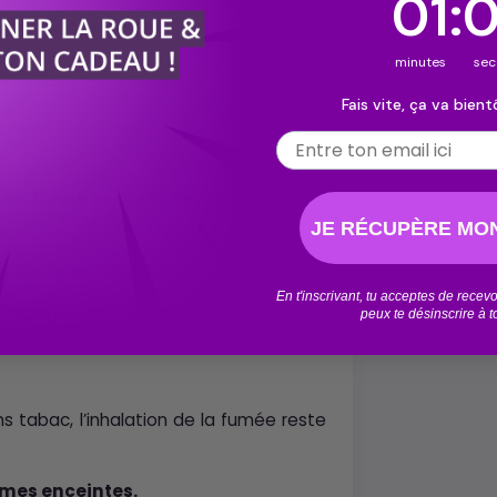
00
:
chaque cigarette.
minutes
s
Kush ?
Fais vite, ça va bientô
rômes fruités et sucrés, sans additifs
Email
 des
fleurs de chanvre
cultivées sans
JE RÉCUPÈRE MON
n plaisir sans dépendance.
En t'inscrivant, tu acceptes de rece
élégant, facile à emporter partout.
peux te désinscrire à 
tabac, l’inhalation de la fumée reste
mmes enceintes.