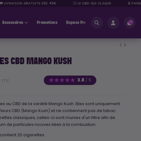
LIVRAISON GRATUITE DÈS 49€
💥 LE CBD QUI CLAQUE
🔒 PAIEMEN
Accessoires
Promotions
Espace Pros
0
ES CBD MANGO KUSH
€
3.8
/
5
TTC
ttes au CBD de la variété Mango Kush. Elles sont uniquement
eurs CBD (Mango Kush) et ne contiennent pas de tabac.
ttes classiques, celles-ci sont munies d'un filtre afin de
um de particules nocives liées à la combustion.
ontient 20 cigarettes.