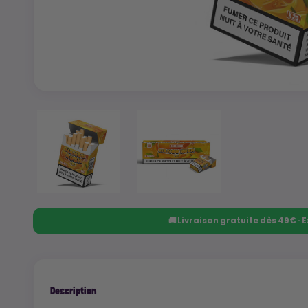
🚚 Livraison gratuite dès 49€ ·
Description