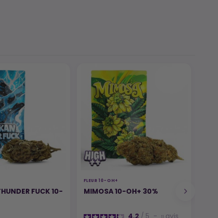
FLEUR 10-OH+
FLEU
HUNDER FUCK 10-
MIMOSA 10-OH+ 30%
HOT
4.2
/
5
-
avis
11