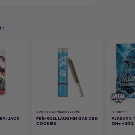
 :
COOKIES CANNABIS EUROPE
10-OH+ +
RAI JACK
PRÉ-ROLL LAUGHIN GAS CBD
ALASKAN T
COOKIES
OH+ +30%