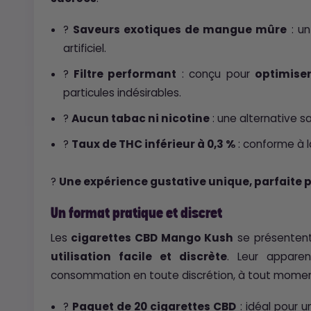
?
Saveurs exotiques de mangue mûre
: un
artificiel.
?
Filtre performant
: conçu pour
optimise
particules indésirables.
?
Aucun tabac ni nicotine
: une alternative sa
?
Taux de THC inférieur à 0,3 %
: conforme à l
?
Une expérience gustative unique, parfaite 
Un format pratique et discret
Les
cigarettes CBD Mango Kush
se présenten
utilisation facile et discrète
. Leur appare
consommation en toute discrétion, à tout moment
?
Paquet de 20 cigarettes CBD
: idéal pour