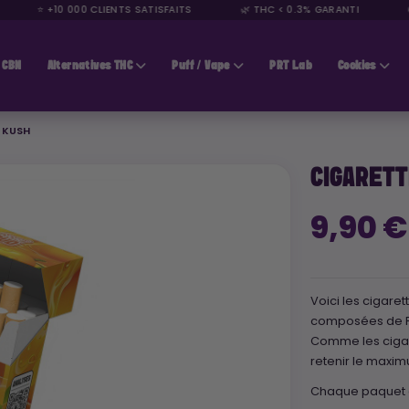
⭐ +10 000 CLIENTS SATISFAITS
🌿 THC < 0.3% GARANTI
🚚 
CBN
Alternatives THC
Puff / Vape
PRT Lab
Cookies
 KUSH
CIGARETT
9,90 
Voici les cigare
composées de Fl
Comme les cigare
retenir le maxim
Chaque paquet c