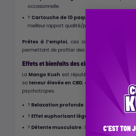
occasionnelle.
?
Cartouche de 10 paquets
: pour les consom
meilleur rapport qualité/prix.
Prêtes à l’emploi
, ces cigarettes ne nécessi
permettant de profiter des
bienfaits du CBD
en 
Effets et bienfaits des cigarettes CBD Mang
La
Mango Kush
est réputée pour ses
effets re
sa
teneur élevée en CBD
, cette variété offre u
psychotropes.
?
Relaxation profonde
: apaise l’esprit et le
?
Effet euphorisant léger
: améliore l’humeur 
?
Détente musculaire
: idéal pour réduire les 