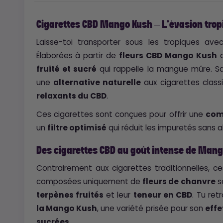
Cigarettes CBD Mango Kush – L’évasion tropi
Laisse-toi transporter sous les tropiques av
Élaborées à partir de
fleurs CBD Mango Kush
d
fruité et sucré
qui rappelle la mangue mûre. San
une
alternative naturelle
aux cigarettes class
relaxants du CBD
.
Ces cigarettes sont conçues pour offrir une
com
un
filtre optimisé
qui réduit les impuretés sans a
Des cigarettes CBD au goût intense de Man
Contrairement aux cigarettes traditionnelles, c
composées uniquement de
fleurs de chanvre
s
terpènes fruités
et leur
teneur en CBD
. Tu ret
la Mango Kush
, une variété prisée pour son
effe
sucrées
.