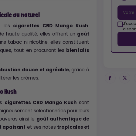
cale au naturel
J'acce
ec les
cigarettes CBD Mango Kush
.
dispon
e haute qualité, elles offrent un
goût
s tabac ni nicotine, elles constituent
iques, tout en procurant les
bienfaits
bustion douce et agréable
, grâce à
ltérer les arômes.
go Kush
es
cigarettes CBD Mango Kush
sont
oigneusement sélectionnées pour leurs
rouveras ainsi le
goût authentique de
t apaisant
et ses notes
tropicales et