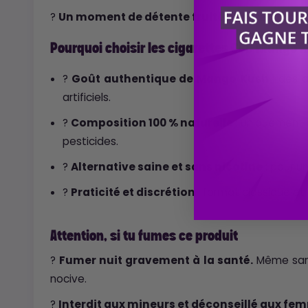
?
Un moment de détente fruité et apaisant à 
Pourquoi choisir les cigarettes CBD Mango 
?
Goût authentique de Mango Kush
: des a
artificiels.
?
Composition 100 % naturelle
: uniquement
pesticides.
?
Alternative saine et sans nicotine
: pour u
?
Praticité et discrétion
: format classique et 
Attention, si tu fumes ce produit
?
Fumer nuit gravement à la santé.
Même sans 
nocive.
?
Interdit aux mineurs et déconseillé aux fe