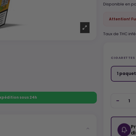
Disponible en pa
Attention! Fu
Taux de THC infé
CIGARETTES
1 paquet
 Expédition sous 24h
P
d