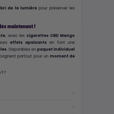
bri de la lumière
pour préserver les
ès maintenant !
nte
, avec les
cigarettes CBD Mango
eurs
effets apaisants
en font une
lles
. Disponibles en
paquet individuel
ompagnent partout pour un
moment de
 !
?