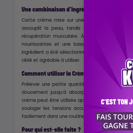
Une combinaison d’ingrédients efficaces
Cette crème mise sur une formulation naturell
assouplit la peau, tandis que l’arnica apaise l
récupération musculaire. À ces deux actifs ph
nourrissantes et une base douce qui respec
ingrédient a été sélectionné pour son rôle complé
ciblé et agréable à utiliser.
Comment utiliser la Crème CBD & Arnica ?
Prélever une petite quantité et appliquer dire
doucement jusqu’à absorption complète pour a
crème peut être utilisée après l’effort pour déte
soulager les tensions accumulées ou dès que le 
facilement dans une routine sportive ou bien-être
Pour qui est-elle faite ?