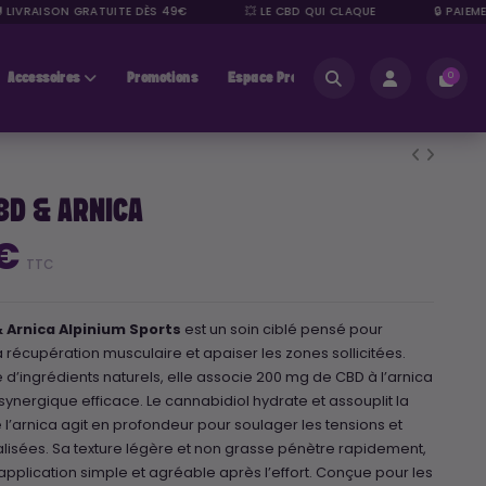
LIVRAISON GRATUITE DÈS 49€
💥 LE CBD QUI CLAQUE
🔒 PAIEMEN
Accessoires
Promotions
Espace Pros
0
D & ARNICA
 €
TTC
 Arnica Alpinium Sports
est un soin ciblé pensé pour
écupération musculaire et apaiser les zones sollicitées.
d’ingrédients naturels, elle associe 200 mg de CBD à l’arnica
synergique efficace. Le cannabidiol hydrate et assouplit la
 l’arnica agit en profondeur pour soulager les tensions et
lisées. Sa texture légère et non grasse pénètre rapidement,
pplication simple et agréable après l’effort. Conçue pour les