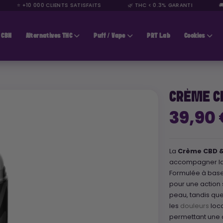
⭐ +10 000 CLIENTS SATISFAITS
🌿 THC < 0.3% GARANTI
🚚 
CBN
Alternatives THC
Puff / Vape
PRT Lab
Cookies
CRÈME CB
39,90
La
Crème CBD &
accompagner la r
Formulée à base 
pour une action 
peau, tandis que
les
douleurs
loca
permettant une a