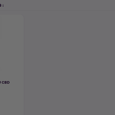
 :
U CBD