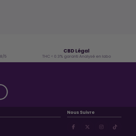
🌿
CBD Légal
.8/5
THC < 0.3% garanti Analysé en labo
Nous Suivre