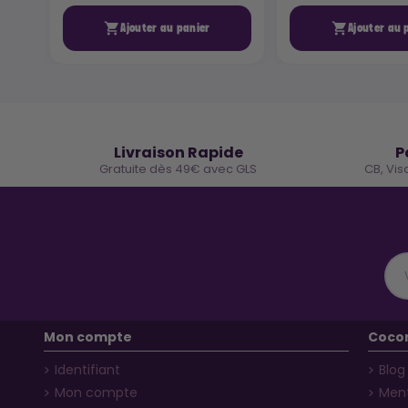


Ajouter au panier
Ajouter au 
🚚
Livraison Rapide
P
Gratuite dès 49€ avec GLS
CB, Vis
Mon compte
Coco
Identifiant
Blog
Mon compte
Ment