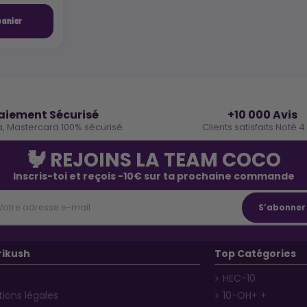
panier
🔒
⭐
aiement Sécurisé
+10 000 Avis
a, Mastercard 100% sécurisé
Clients satisfaits Noté 4
🐓 REJOINS LA TEAM COCO
Inscris-toi et reçois -10€ sur ta prochaine commande
rikush
Top Catégories
HEC-10
ions légales
10-OH+ +