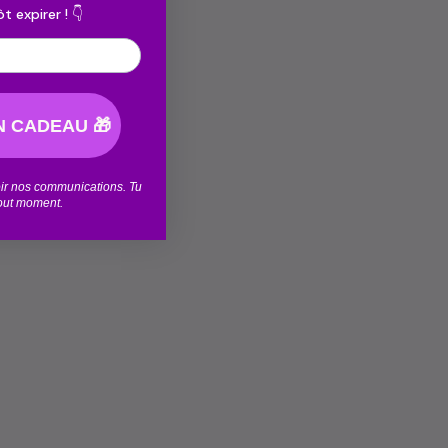
t expirer ! 👇
 CADEAU 🎁
voir nos communications. Tu
tout moment.