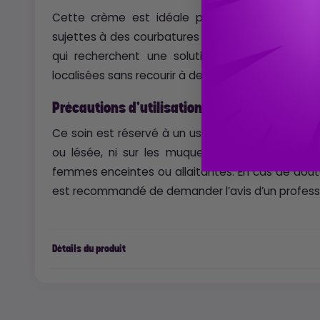
Cette crème est idéale pour les sportifs régul
sujettes à des courbatures et des raideurs muscu
qui recherchent une solution naturelle, simpl
localisées sans recourir à des produits médicame
Précautions d’utilisation
Ce soin est réservé à un usage externe. Il ne doi
ou lésée, ni sur les muqueuses. Éviter tout co
femmes enceintes ou allaitantes. En cas de doute
est recommandé de demander l’avis d’un professi
Détails du produit