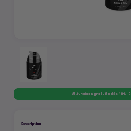
🚚 Livraison gratuite dès 49€ ·
Description