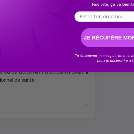
Fais vite, ça va bientô
iers, les personnes actives ou celles
Email
laires. Elle s’adresse également à ceux
e et efficace pour soulager les zones
nteux.
JE RÉCUPÈRE MON
t pas être appliqué sur une peau irritée
En t'inscrivant, tu acceptes de rece
peux te désinscrire à 
ntact avec les yeux. Déconseillée aux
 ou de traitement médical en cours, il
onnel de santé.