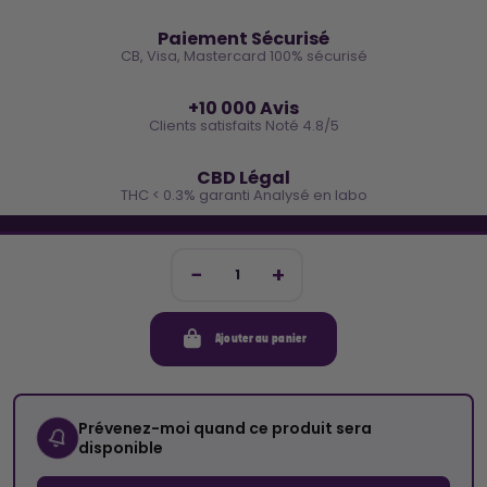
🔒
Paiement Sécurisé
CB, Visa, Mastercard 100% sécurisé
⭐
+10 000 Avis
Clients satisfaits Noté 4.8/5
🌿
CBD Légal
THC < 0.3% garanti Analysé en labo
🐓 REJOINS LA TEAM COCO
Inscris-toi et reçois -10€ sur ta prochaine commande
Ajouter au panier
Mon compte
Cocorikush
Prévenez-moi quand ce produit sera
disponible
Top Catégories