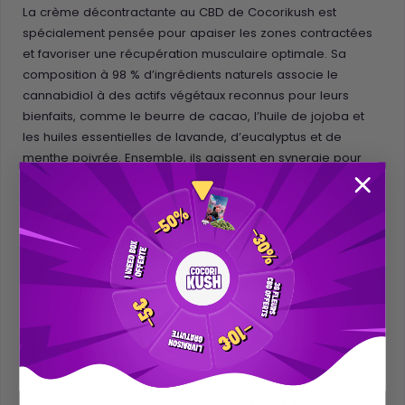
La crème décontractante au CBD de Cocorikush est
spécialement pensée pour apaiser les zones contractées
et favoriser une récupération musculaire optimale. Sa
composition à 98 % d’ingrédients naturels associe le
cannabidiol à des actifs végétaux reconnus pour leurs
bienfaits, comme le beurre de cacao, l’huile de jojoba et
les huiles essentielles de lavande, d’eucalyptus et de
menthe poivrée. Ensemble, ils agissent en synergie pour
détendre, soulager et nourrir la peau.
Une texture légère et rapidement absorbée
Contrairement à certaines crèmes épaisses, la texture
fluide de ce soin pénètre rapidement sans laisser de film
gras. Elle hydrate intensément la peau tout en libérant un
parfum aromatique subtil, où la lavande et la menthe
poivrée apportent une sensation de fraîcheur relaxante.
Chaque application devient un moment de bien-être, aussi
agréable qu’efficace.