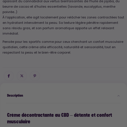
apaisant du cannabidiol aux vertus bienfaisantes de l’huile de jojoba, du
beurre de cacao et d’huiles essentielles (lavande, eucalyptus, menthe
poivrée...)
À l’application, elle agit localement pour relâcher les zones contractées tout
en hydratant intensément la peau. Sa texture légère pénètre rapidement
sans résidu gras, et son parfum aromatique apporte un effet relaxant
immédiat.
Pensée pour les sportifs comme pour ceux cherchant un confort musculaire
quotidien, cette crème allie efficacité, naturalité et sensorialité, tout en
respectant la peau et le bien-être corporel.
Description
Crème décontractante au CBD – détente et confort
musculaire