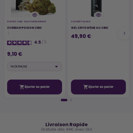
FLEURS CBD CALIFORNIENNES
COSMÉTIQUES
DURBAN POISON CBD
GEL CRYOGÈNE AU CBD
49,90 €
4.5
/
5
9,10 €


Ajouter au panier
Ajouter au panier
🚚
Livraison Rapide
Gratuite dès 49€ avec GLS