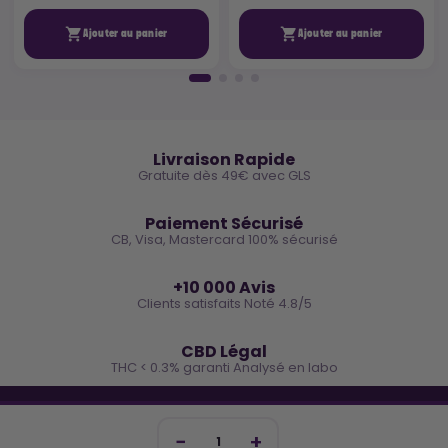


Ajouter au panier
Ajouter au panier
🚚
Livraison Rapide
Gratuite dès 49€ avec GLS
🔒
Paiement Sécurisé
CB, Visa, Mastercard 100% sécurisé
⭐
+10 000 Avis
Clients satisfaits Noté 4.8/5
🌿
CBD Légal
THC < 0.3% garanti Analysé en labo
🐓 REJOINS LA TEAM COCO
Inscris-toi et reçois -10€ sur ta prochaine commande