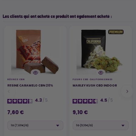
Les clients qui ont acheté ce produit ont également acheté :
RÉSINES CBN
FLEURS CBD CALIFORNIENNES
RESINE CARAMELO CBN 20%
MARLEY KUSH CBD INDOOR
4.3
/
5
4.5
/
5
7,60 €
9,10 €