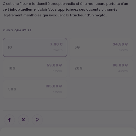
C'est une Fleur à la densité exceptionnelle et à la manucure parfaite d'un
vert inhabituellement clair Vous apprécierez ses accents citronnés
légèrement mentholés qui évoquent la fraîcheur d'un mojito...
CHOIX QUANTITÉ
7,90 €
34,50 €
1G
5G
7,90€/G
6,90€/G
59,00 €
98,00 €
10G
20G
5,90€/G
4,90€/G
195,00 €
50G
3,90€/G