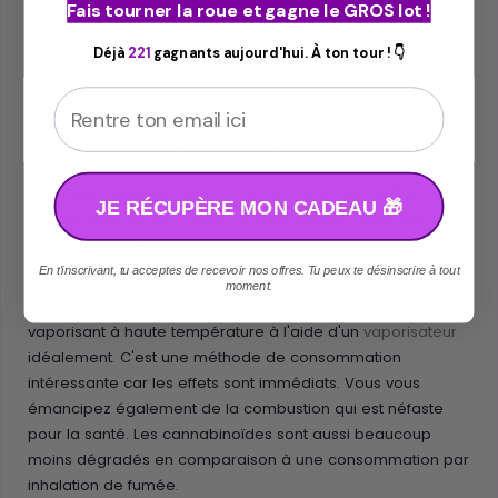
choisir entre ses différentes façons de les consommer:
Fais tourner la roue et gagne le GROS lot !
En infusion
Déjà
221
gagnants aujourd'hui. À ton tour ! 👇
Vous pouvez dans un premier temps broyer la Fleur à l'aide
d'un
grinder
. Préparez votre eau à chauffer et retirez la
Email
juste avant ébullition. Ensuite ajouter votre préparation dans
un sachet à infusion par exemple. Ceci fait ajoutez
impérativement un corps gras type huile CBD ou n'importe
quel huile végétale car les cannabinoïdes se fixent et se
JE RÉCUPÈRE MON CADEAU 🎁
métabolisent grâce à cette matière grasse. Sans celà les
effets de l'infusion seront extrêmement réduits.
En t'inscrivant, tu acceptes de recevoir nos offres. Tu peux te désinscrire à tout
En vaporisation
moment.
Vous pouvez également consommer les fleurs CBD en les
vaporisant à haute température à l'aide d'un
vaporisateur
idéalement. C'est une méthode de consommation
intéressante car les effets sont immédiats. Vous vous
émancipez également de la combustion qui est néfaste
pour la santé. Les cannabinoïdes sont aussi beaucoup
moins dégradés en comparaison à une consommation par
inhalation de fumée.