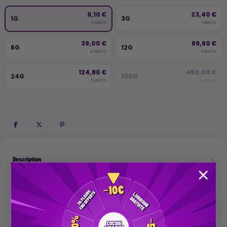
9,10 €
23,40 €
1G
3G
9,10€/G
7,80€/G
39,00 €
69,60 €
6G
12G
6,50€/G
5,80€/G
124,80 €
450,00 €
24G
100G
5,20€/G
4,50€/G
Description
YELLOW STONE 40% CBN
Si vous êtes amateurs de hash jaune très mousseux alors
vous allez vous régaler. Cette résine CBN dégage une forte