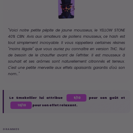
"Voici notre petite pépite de jaune mousseux, le YELLOW STONE
40% CBN. Avis aux amateurs de pollens mousseux, ce hash est
tout simplement incroyable. Il vous rappellera certaines résines
"moins légale" que vous auriez pu connaître en version THC. Nul
de besoin de le chauffer avant de l'effriter. Il est mousseux à
souhait et ses arômes sont naturellement citronnés et terreux.
C'est une petite merveille aux effets apaisants garantis d'où son
nom…"
Le Smokellier lui attribue
pour son goût et
9/10
pour son effet relaxant.
10/10
GRAMMES