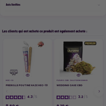
Avis Vérifiés
Les clients qui ont acheté ce produit ont également acheté :
HEC-10
FLEURS CBD CALIFORNIENNES
PREROLLS POUTINE HAZE HEC-10
WEDDING CAKE CBD
4.3
/
5
3.2
/
5