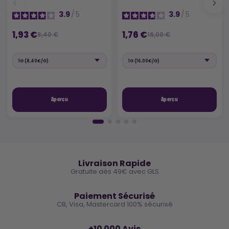
3.9
/
5
3.9
/
5
1,93 €
1,76 €
8,40 €
16,00 €
Aperçu
Aperçu
🚚
Livraison Rapide
Gratuite dès 49€ avec GLS
🔒
Paiement Sécurisé
CB, Visa, Mastercard 100% sécurisé
⭐
+10 000 Avis