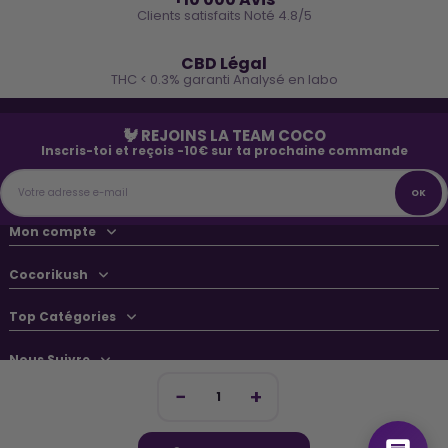
Clients satisfaits Noté 4.8/5
🌿
CBD Légal
THC < 0.3% garanti Analysé en labo
🐓 REJOINS LA TEAM COCO
Inscris-toi et reçois -10€ sur ta prochaine commande
Mon compte
Cocorikush
Top Catégories
Nous Suivre