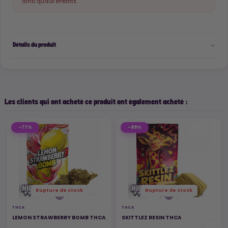
ainsi qu'aux enfants.
Détails du produit
Les clients qui ont acheté ce produit ont également acheté :
-77%
-89%
Rupture de stock
Rupture de stock
THCA
THCA
LEMON STRAWBERRY BOMB THCA
SKITTLEZ RESIN THCA