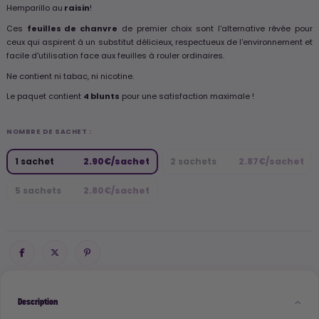
Hemparillo au
raisin
!
Ces
feuilles de chanvre
de premier choix sont l'alternative rêvée pour
ceux qui aspirent à un substitut délicieux, respectueux de l'environnement et
facile d'utilisation face aux feuilles à rouler ordinaires.
Ne contient ni tabac, ni nicotine.
Le paquet contient
4 blunts
pour une satisfaction maximale !
NOMBRE DE SACHET :
1 sachet
2.90€/sachet
2 sachets
2.87€/sachet
5 sachets
2.80€/sachet
Description