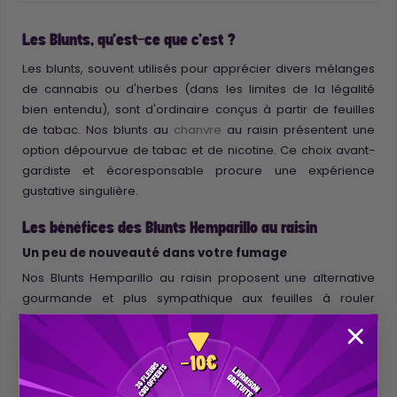
Les Blunts, qu'est-ce que c'est ?
Les blunts, souvent utilisés pour apprécier divers mélanges
de cannabis ou d'herbes (dans les limites de la légalité
bien entendu), sont d'ordinaire conçus à partir de feuilles
de tabac. Nos blunts au
chanvre
au raisin présentent une
option dépourvue de tabac et de nicotine. Ce choix avant-
gardiste et écoresponsable procure une expérience
gustative singulière.
Les bénéfices des Blunts Hemparillo au raisin
Un peu de nouveauté dans votre fumage
Nos Blunts Hemparillo au raisin proposent une alternative
gourmande et plus sympathique aux feuilles à rouler
habituelles. Les fibres de chanvre assurent une combustion
équilibrée et prolongée, pour une dégustation plus douce
et prolongée. On découvrira une
fumée riche
, épaisse et
qui renferme de
puissants arômes de raisins mûrs.