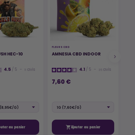
FLEURS CBD
HEC-
SH HEC-10
AMNESIA CBD INDOOR
POU
4.5
/
5
-
avis
4.1
/
5
-
avis
11
35
7,60 €
12

outer au panier
Ajouter au panier