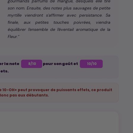
gourmands parfums de mangue, desquels elle tire
son nom. Ensuite, des notes plus sauvages de petite
myrtille viendront s'affirmer avec persistance. Sa
finale, aux petites touches poivrées, viendra
équilibrer l'ensemble de l'éventail aromatique de la
Fleur."
er la note
pour son goût et
8/10
10/10
fets.
e 10-OH+ peut provoquer de puissants effets, ce produit
donc pas aux débutants.