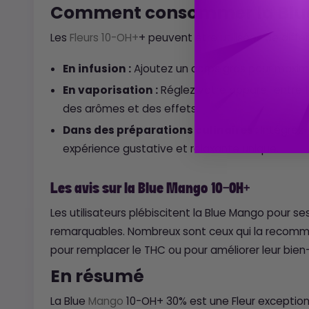
Comment consommer la Blue
Les
Fleurs 10-OH+
+ peuvent être utilisées de diffé
En infusion :
Ajoutez un corps gras pour maximi
En vaporisation :
Réglez votre appareil entre 1
des arômes et des effets.
Dans des préparations culinaires :
Intégrez-
expérience gustative et relaxante unique.
Les avis sur la Blue Mango 10-OH+
Les utilisateurs plébiscitent la Blue Mango pour s
remarquables. Nombreux sont ceux qui la recom
pour remplacer le THC ou pour améliorer leur bien-
En résumé
La Blue
Mango
10-OH+ 30% est une Fleur exceptionn