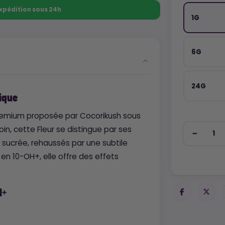
 Expédition sous 24h
1G
6G
24G
ique
remium proposée par Cocorikush sous
n, cette Fleur se distingue par ses
sucrée, rehaussés par une subtile
n 10-OH+, elle offre des effets
H+