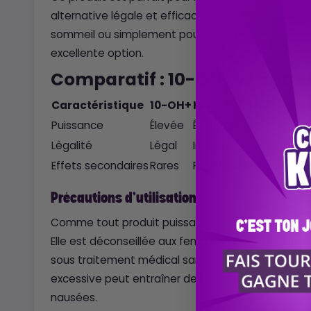
alternative légale et efficace. Que ce soit pour se
sommeil ou simplement pour une utilisation récré
excellente option.
Comparatif : 10-OH+ vs autr
Caractéristique
10-OH+
HHC
THC
Puissance
Élevée
Élevée
Élevée
Légalité
Légal
Interdit
Interdit
Effets secondaires
Rares
Fréquents
Fréquents
Précautions d'utilisation
Comme tout produit puissant, la Blue Mango
10-O
Elle est déconseillée aux femmes enceintes ou all
sous traitement médical sans avis préalable d’
excessive peut entraîner des effets secondaire
nausées.