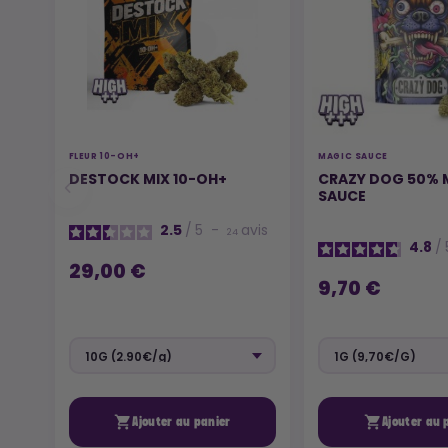
FLEUR 10-OH+
MAGIC SAUCE
DESTOCK MIX 10-OH+
CRAZY DOG 50% 
SAUCE
2.5
/
5
-
avis
24
4.8
/
29,00 €
9,70 €


Ajouter au panier
Ajouter au 