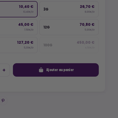
10,40 €
26,70 €
3G
10,40€/G
8,90€/G
45,00 €
70,80 €
12G
7,50€/G
5,90€/G
127,20 €
450,00 €
100G
5,30€/G
4,50€/G
Ajouter au panier