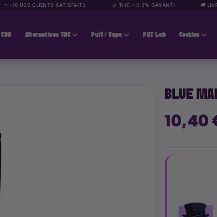
+10 000 CLIENTS SATISFAITS
🌿 THC < 0.3% GARANTI
🚚 LIVRAI
CBN
Alternatives THC
Puff / Vape
PRT Lab
Cookies
BLUE MA
10,40