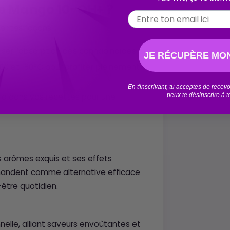
 Mango 10-OH+ ?
Email
rentes façons :
ser l’absorption des cannabinoïdes.
JE RÉCUPÈRE MON
60 et 180°C pour profiter pleinement
En t'inscrivant, tu acceptes de rece
peux te désinscrire à 
la dans vos recettes pour une
es arômes exquis et ses effets
mandent comme alternative efficace
être quotidien.
elle, alliant saveurs envoûtantes et