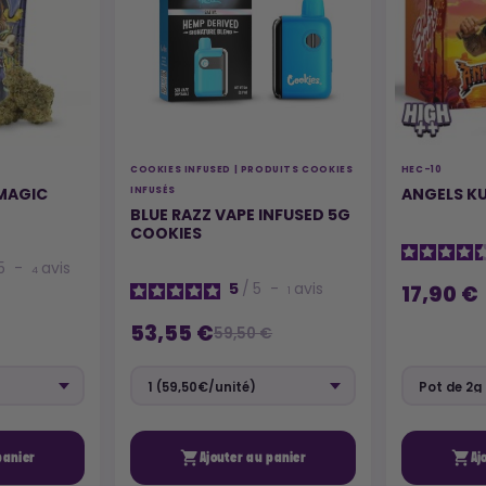
COOKIES INFUSED | PRODUITS COOKIES
HEC-10
MAGIC
ANGELS KU
INFUSÉS
BLUE RAZZ VAPE INFUSED 5G
COOKIES
5
-
avis
4
5
/
5
-
avis
17,90 €
1
53,55 €
59,50 €


panier
Ajouter au panier
Aj