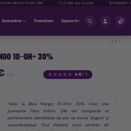
SON GRATUITE DÈS 49€
💥 LE CBD QUI CLAQUE
🔒 PAIEMENT 100%
Accessoires
Promotions
Espace Pros
0
NGO 10-OH+ 30%
 €
4.6
/
5
TTC
"Voici la Blue Mango 10-OH+ 30%. C'est une
puissante Fleur Indoor. Elle est compacte et
parfaitement identifiable de par sa forme "d'ogive" si
caractéristique. Tout d'abord, vous sentirez de