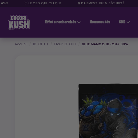
€
💥 LE CBD QUI CLAQUE
🔒 PAIEMENT 100% SÉCURISÉ
⭐ 
CBD pas cher
Effets recherchés
Nouveautés
CBD
Accueil
10-OH+ +
Fleur 10-OH+
BLUE MANGO 10-OH+ 30%