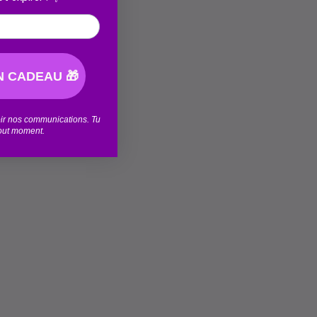
 CADEAU 🎁
voir nos communications. Tu
tout moment.