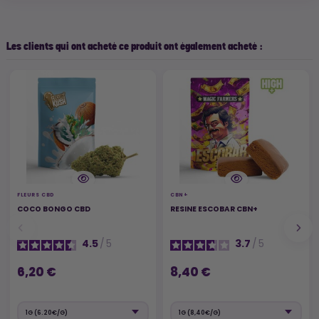
Les clients qui ont acheté ce produit ont également acheté :
FLEURS CBD
CBN+
COCO BONGO CBD
RESINE ESCOBAR CBN+
4.5
/
5
3.7
/
5
6,20 €
8,40 €