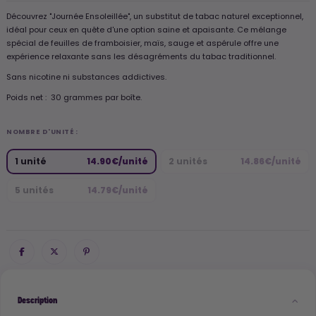
Découvrez "Journée Ensoleillée", un substitut de tabac naturel exceptionnel,
idéal pour ceux en quête d'une option saine et apaisante. Ce mélange
spécial de feuilles de framboisier, maïs, sauge et aspérule offre une
expérience relaxante sans les désagréments du tabac traditionnel.
Sans nicotine ni substances addictives.
Poids net : 30 grammes par boîte.
NOMBRE D'UNITÉ :
1 unité
14.90€/unité
2 unités
14.86€/unité
5 unités
14.79€/unité
Description