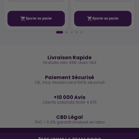


Ajouter au panier
Ajouter au panier
🚚
Livraison Rapide
Gratuite dès 49€ avec GLS
🔒
Paiement Sécurisé
CB, Visa, Mastercard 100% sécurisé
⭐
+10 000 Avis
Clients satisfaits Noté 4.8/5
🌿
CBD Légal
THC < 0.3% garanti Analysé en labo