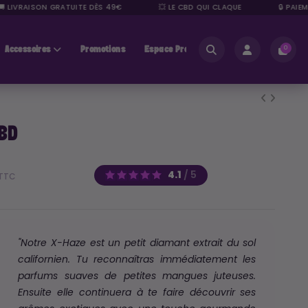
IVRAISON GRATUITE DÈS 49€
💥 LE CBD QUI CLAQUE
🔒 PAIEMENT
Accessoires
Promotions
Espace Pros
0
BD
4.1
/
5
TTC
"Notre X-Haze est un petit diamant extrait du sol
californien. Tu reconnaîtras immédiatement les
parfums suaves de petites mangues juteuses.
Ensuite elle continuera à te faire découvrir ses