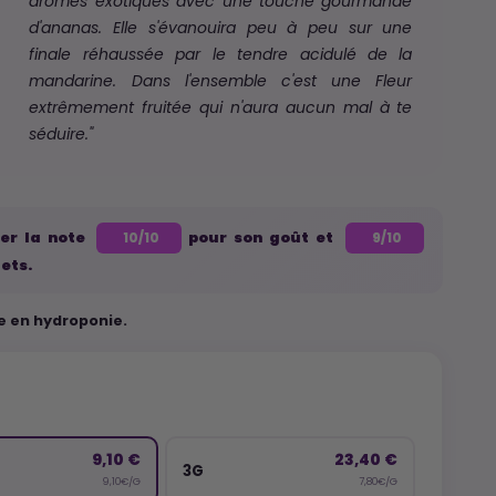
arômes exotiques avec une touche gourmande
d'ananas. Elle s'évanouira peu à peu sur une
finale réhaussée par le tendre acidulé de la
mandarine. Dans l'ensemble c'est une Fleur
extrêmement fruitée qui n'aura aucun mal à te
séduire."
ier la note
pour son goût et
10/10
9/10
fets.
ée en hydroponie.
9,10 €
23,40 €
3G
9,10€/G
7,80€/G