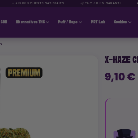
⭐ +10 000 CLIENTS SATISFAITS
🌿 THC < 0.3% GARANTI
🚚 L
CBN
Alternatives THC
Puff / Vape
PRT Lab
Cookies
D
X-HAZE C
9,10 €