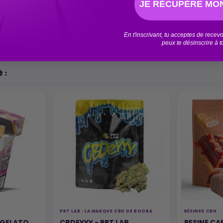
JE RÉCUPÈRE MON
En t'inscrivant, tu acceptes de rece
peux te désinscrire à 
 :
PRT LAB : LA MARQUE CBD DE BOOBA
RÉSINES CBN
 GELATO
CBDEYYY - PRT LAB
RESINE C