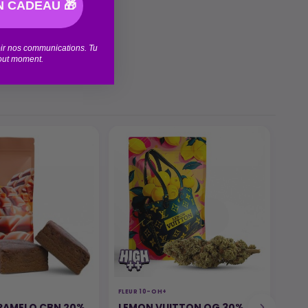
 CADEAU 🎁
voir nos communications. Tu
tout moment.
FLEUR 10-OH+
VAPE
ARAMELO CBN 20%
LEMON VUITTON OG 30%
CA