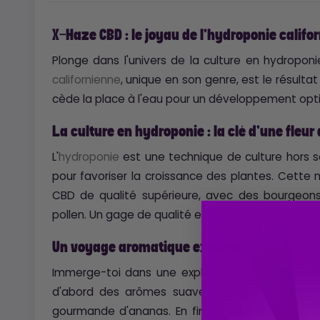
X-Haze CBD : le joyau de l'hydroponie califo
Plonge dans l'univers de la culture en hydrop
californienne
, unique en son genre, est le résultat
cède la place à l'eau pour un développement opt
La culture en hydroponie : la clé d'une fleur
L'
hydroponie
est une technique de culture hors sol 
pour favoriser la croissance des plantes. Cett
CBD de qualité supérieure, avec des bourgeon
pollen. Un gage de qualité et de pureté pour une 
Un voyage aromatique exotique
Immerge-toi dans une explosion de saveurs ave
d'abord des arômes suaves de mangue, pour e
gourmande d'ananas. En fin de dégustation, un