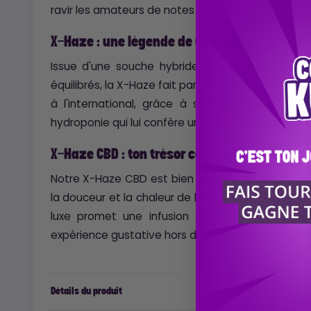
ravir les amateurs de notes agrumes.
X-Haze : une légende de Californie
Issue d'une souche hybride réputée pour sa ri
équilibrés, la X-Haze fait partie des trésors de la 
à l'international, grâce à son goût fruité dis
hydroponie qui lui confère une qualité inégalée.
X-Haze CBD : ton trésor californien à infuser
Notre X-Haze CBD est bien plus qu'une simple fle
la douceur et la chaleur de la Californie. Issue d'
luxe promet une infusion exquise et riche en
expérience gustative hors du commun avec la X-
Détails du produit