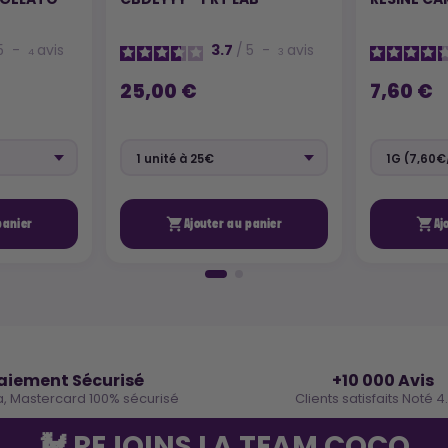
5
-
avis
3.7
/
5
-
avis
4
3
25,00 €
7,60 €


panier
Ajouter au panier
Aj
🔒
⭐
aiement Sécurisé
+10 000 Avis
a, Mastercard 100% sécurisé
Clients satisfaits Noté 4
🐓 REJOINS LA TEAM COCO