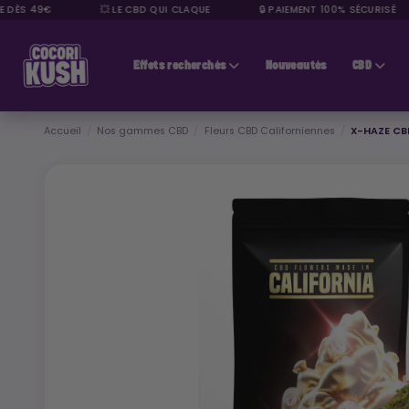
S 49€
💥 LE CBD QUI CLAQUE
🔒 PAIEMENT 100% SÉCURISÉ
CBD pas cher
Effets recherchés
Nouveautés
CBD
Accueil
Nos gammes CBD
Fleurs CBD Californiennes
X-HAZE CB