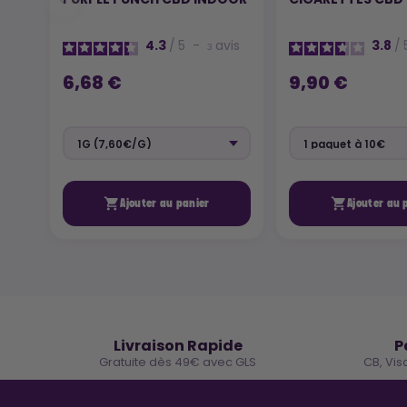
4.3
/
5
-
avis
3.8
/
3
6,68 €
9,90 €


Ajouter au panier
Ajouter au 
🚚
Livraison Rapide
P
Gratuite dès 49€ avec GLS
CB, Vis