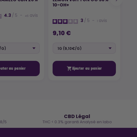
10-OH+
KIW
4.3
/
5
-
avis
46
3
/
5
-
avis
1
9,10 €
29

outer au panier
Ajouter au panier
🌿
CBD Légal
.8/5
THC < 0.3% garanti Analysé en labo