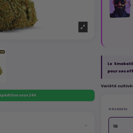
Le Smokell
pour ses ef
Variété cultiv
 Expédition sous 24h
GRAMMES
1G