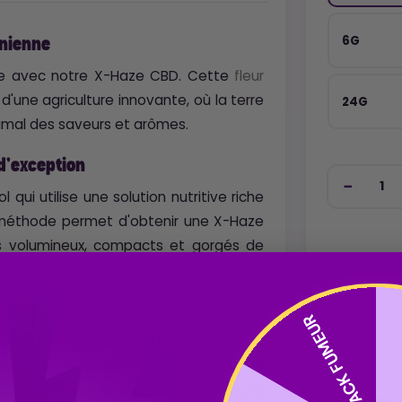
6G
rnienne
onie avec notre X-Haze CBD. Cette
fleur
 d'une agriculture innovante, où la terre
24G
imal des saveurs et arômes.
 d'exception
qui utilise une solution nutritive riche
e méthode permet d'obtenir une X-Haze
s volumineux, compacts et gorgés de
infusion savoureuse.
PACK FUMEUR
c la X-Haze CBD. Cette fleur dévoile
nsuite te surprendre par sa touche
e pointe acidulée de mandarine saura