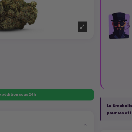
 Expédition sous 24h
Le Smokelie
pour les eff