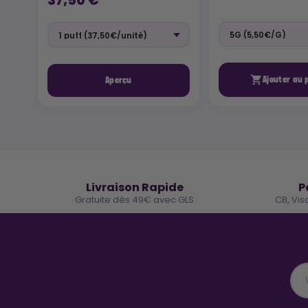
37,50 €

Ajouter au 
Aperçu
🚚
Livraison Rapide
P
Gratuite dès 49€ avec GLS
CB, Vis