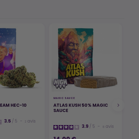
MAGIC SAUCE
MAGI
EAM HEC-10
ATLAS KUSH 50% MAGIC
HA
SAUCE
SA
3.5
/
5
-
avis
2
3.9
/
5
-
avis
8