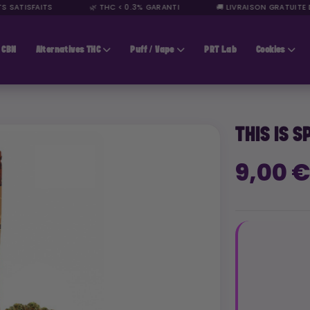
SATISFAITS
🌿 THC < 0.3% GARANTI
🚚 LIVRAISON GRATUITE DÈ
CBN
Alternatives THC
Puff / Vape
PRT Lab
Cookies
THIS IS 
9,00 