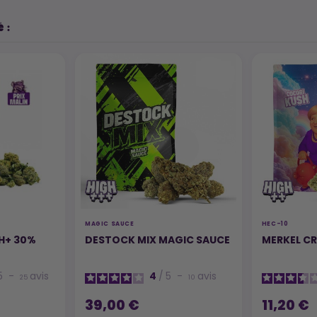
 :
MAGIC SAUCE
HEC-10
H+ 30%
DESTOCK MIX MAGIC SAUCE
MERKEL CR
5
-
avis
4
/
5
-
avis
25
10
39,00 €
11,20 €