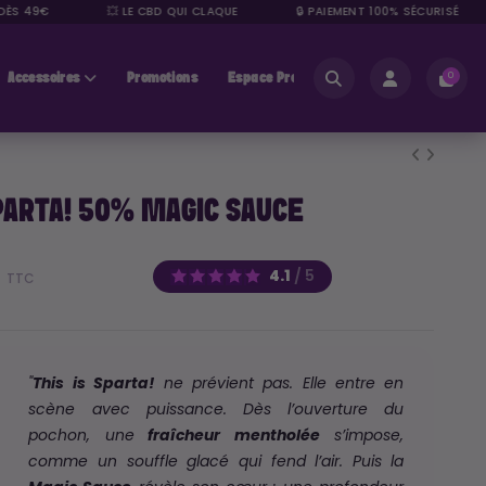
S 49€
💥 LE CBD QUI CLAQUE
🔒 PAIEMENT 100% SÉCURISÉ
Accessoires
Promotions
Espace Pros
0
SPARTA! 50% MAGIC SAUCE
€
4.1
/
5
TTC
"
This is Sparta!
ne prévient pas. Elle entre en
scène avec puissance.
Dès l’ouverture du
pochon, une
fraîcheur mentholée
s’impose,
comme un souffle glacé qui fend l’air. Puis la