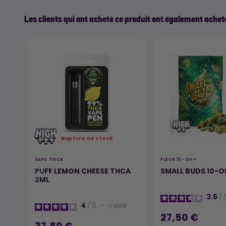
Les clients qui ont acheté ce produit ont également acheté
Rupture de stock
VAPE THCA
FLEUR 10-OH+
PUFF LEMON CHEESE THCA
SMALL BUDS 10-O
2ML
3.6
/
4
/
5
-
avis
9
27,50 €