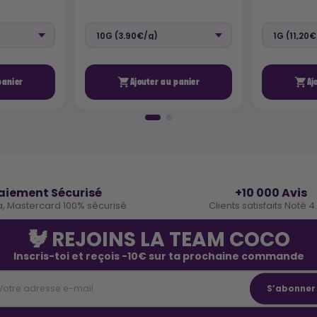


panier
Ajouter au panier
Aj
🔒
⭐
aiement Sécurisé
+10 000 Avis
a, Mastercard 100% sécurisé
Clients satisfaits Noté 4
🐓 REJOINS LA TEAM COCO
Inscris-toi et reçois -10€ sur ta prochaine commande