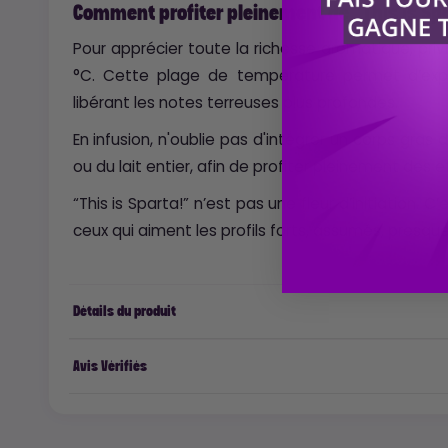
Comment profiter pleinement de “This is Sp
Pour apprécier toute la richesse aromatique, priv
°C. Cette plage de température permet d’expr
libérant les notes terreuses plus profondes.
En infusion, n'oublie pas d'intégrer un corps gra
ou du lait entier, afin de profiter pleinement des e
“This is Sparta!” n’est pas une fleur d’initiation. 
ceux qui aiment les profils forts, assumés, presque
Détails du produit
Avis Vérifiés