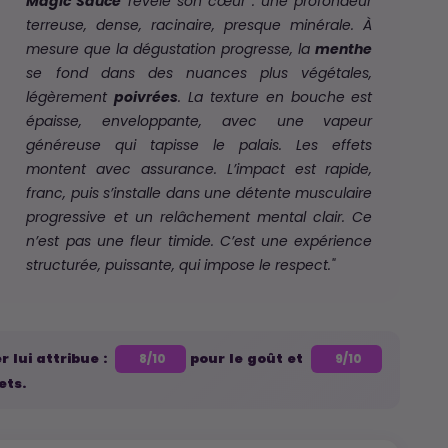
Magic Sauce
révèle son cœur : une profondeur
terreuse, dense, racinaire, presque minérale.
À
mesure que la dégustation progresse, la
menthe
se fond dans des nuances plus végétales,
légèrement
poivrées
. La texture en bouche est
épaisse, enveloppante, avec une vapeur
généreuse qui tapisse le palais.
Les effets
montent avec assurance. L’impact est rapide,
franc, puis s’installe dans une détente musculaire
progressive et un relâchement mental clair. Ce
n’est pas une fleur timide. C’est une expérience
structurée, puissante, qui impose le respect."
r lui attribue :
pour le goût et
8/10
9/10
ets.