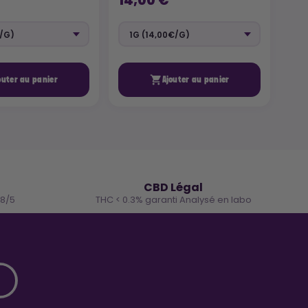
14,00 €
9,

outer au panier
Ajouter au panier
🌿
CBD Légal
.8/5
THC < 0.3% garanti Analysé en labo