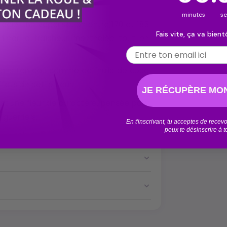
arta!” ?
minutes
s
ilégie une vaporisation entre 170 et 185
Fais vite, ça va bientô
imer la fraîcheur mentholée tout en
Email
s dans ton eau comme de l'huile de coco
ffets de cette fleur.
JE RÉCUPÈRE MON
C’est une fleur de caractère, pensée pour
 guerriers.
En t'inscrivant, tu acceptes de rece
peux te désinscrire à 