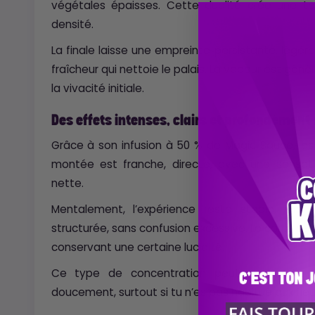
végétales épaisses. Cette dualité crée une te
densité.
La finale laisse une empreinte persistante, légèr
fraîcheur qui nettoie le palais. La vapeur est gé
la vivacité initiale.
Des effets intenses, clairs et profondément
Grâce à son infusion à 50 % de Magic Sauce, les
montée est franche, directe, avec une sensat
nette.
Mentalement, l’expérience reste stable. On 
structurée, sans confusion excessive. Le corps se r
conservant une certaine lucidité.
Ce type de concentration peut surprendre
doucement, surtout si tu n’es pas habitué aux fle