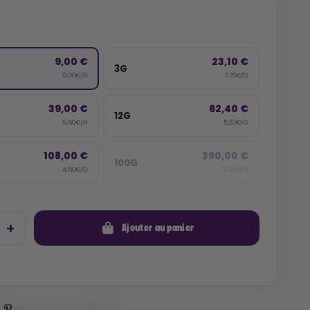
9,00 €
23,10 €
3G
9,00€/G
7,70€/G
39,00 €
62,40 €
12G
6,50€/G
5,20€/G
108,00 €
390,00 €
100G
4,50€/G
3,90€/G
Ajouter au panier