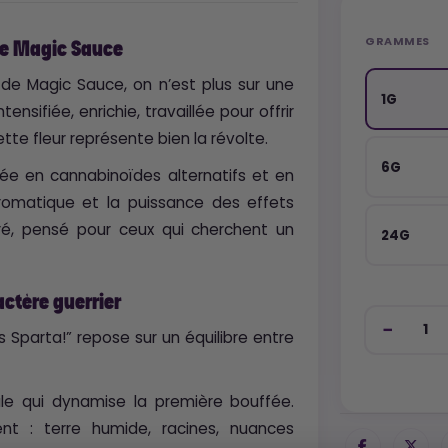
GRAMMES
de Magic Sauce
 de Magic Sauce, on n’est plus sur une
1G
ensifiée, enrichie, travaillée pour offrir
te fleur représente bien la révolte.
6G
ée en cannabinoïdes alternatifs et en
 aromatique et la puissance des effets
uré, pensé pour ceux qui cherchent un
24G
ctère guerrier
s Sparta!” repose sur un équilibre entre
le qui dynamise la première bouffée.
t : terre humide, racines, nuances