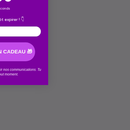
econds
t expirer ! 👇
 CADEAU 🎁
voir nos communications. Tu
tout moment.