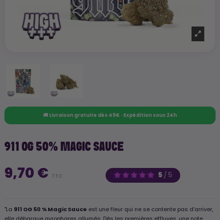
🚚 Livraison gratuite dès 49€ · Expédition sous 24h
911 OG 50% MAGIC SAUCE
9,70 €
5
/
5
TTC
"La
911 OG 50 % Magic Sauce
est une fleur qui ne se contente pas d’arriver,
elle débarque gyrophares allumés. Dès les premières effluves, une note