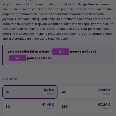
végétale dense et légèrement citronnée s’élève. La
Magic Sauce
s’empare
ensuite de la scène et transforme cette première impression en une montée
palpitante, comme si tout le corps se mettait soudain en état d’alerte
joyeuse. C’est une fleur qui multiplie les directions: elle donne envie de rire
sans raison, de parler trop vite, de danser sur n’importe quel rythme, puis de
s’asseoir pour réfléchir à des idées lumineuses. La
911 OG
porte bien son
nom. Elle propose une intensité rare, une clarté mentale surprenante et une
énergie créative qui fuse dans tous les sens."
Le Smokelier lui attribue :
pour le goût et 8.
9/10
pour les effets.
5/10
GRAMMES
9,70 €
24,90 €
1G
3G
9,70€/G
8,30€/G
41,40 €
67,20 €
6G
12G
6,90€/G
5,60€/G