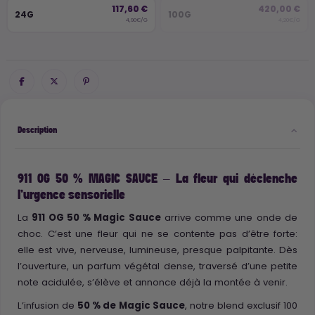
117,60 €
420,00 €
24G
100G
4,90€/G
4,20€/G
Description
911 OG 50 % MAGIC SAUCE – La fleur qui déclenche
l’urgence sensorielle
La
911 OG 50 % Magic Sauce
arrive comme une onde de
choc. C’est une fleur qui ne se contente pas d’être forte:
elle est vive, nerveuse, lumineuse, presque palpitante. Dès
l’ouverture, un parfum végétal dense, traversé d’une petite
note acidulée, s’élève et annonce déjà la montée à venir.
L’infusion de
50 % de Magic Sauce
, notre blend exclusif 100