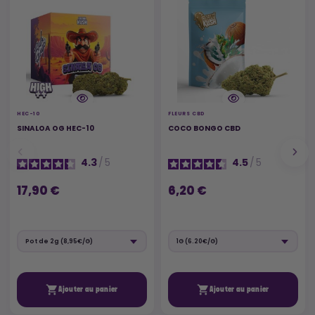
HEC-10
FLEURS CBD
SINALOA OG HEC-10
COCO BONGO CBD
4.3
/
5
4.5
/
5
17,90 €
6,20 €


Ajouter au panier
Ajouter au panier