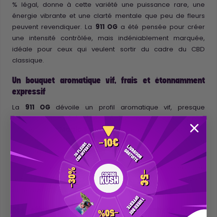
% légal, donne à cette variété une puissance rare, une
énergie vibrante et une clarté mentale que peu de fleurs
peuvent revendiquer. La
911 OG
a été pensée pour créer
une intensité contrôlée, mais indéniablement marquée,
idéale pour ceux qui veulent sortir du cadre du CBD
classique.
Un bouquet aromatique vif, frais et étonnamment
expressif
La
911 OG
dévoile un profil aromatique vif, presque
électrique. Son côté végétal légèrement citronné ouvre la
danse, puis la
Magic Sauce
s’installe et arrondit les bords,
donnant de la profondeur, du relief et cette finale chaude
qui signe les fleurs enrichies.
L’arôme persiste, dynamique, stimulant, comme une
tension positive qui se maintient sans jamais devenir
agressive. C’est une fleur qui vit, qui bouge, qui s’exprime.
Des effets intenses: motivation, créativité et joie