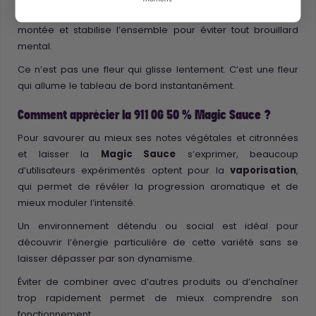
formule améliore la précision des effets, intensifie la
montée et stabilise l’ensemble pour éviter tout brouillard
mental.
Ce n’est pas une fleur qui glisse lentement. C’est une fleur
qui allume le tableau de bord instantanément.
Comment apprécier la 911 OG 50 % Magic Sauce ?
Pour savourer au mieux ses notes végétales et citronnées
et laisser la
Magic Sauce
s’exprimer, beaucoup
d’utilisateurs expérimentés optent pour la
vaporisation
,
qui permet de révéler la progression aromatique et de
mieux moduler l’intensité.
Un environnement détendu ou social est idéal pour
découvrir l’énergie particulière de cette variété sans se
laisser dépasser par son dynamisme.
Éviter de combiner avec d’autres produits ou d’enchaîner
trop rapidement permet de mieux comprendre son
fonctionnement.