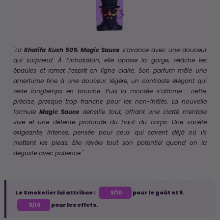
"La
Khalifa Kush 50% Magic Sauce
s’avance avec une douceur
qui surprend. À l’inhalation, elle apaise la gorge, relâche les
épaules et remet l’esprit en ligne claire. Son parfum mêle une
amertume fine à une douceur légère, un contraste élégant qui
reste longtemps en bouche. Puis la montée s’affirme : nette,
précise, presque trop franche pour les non-initiés. La nouvelle
formule
Magic Sauce
densifie tout, offrant une clarté mentale
vive et une détente profonde du haut du corps. Une variété
exigeante, intense, pensée pour ceux qui savent déjà où ils
mettent les pieds. Elle révèle tout son potentiel quand on la
déguste avec patience."
Le Smokelier lui attribue :
pour le goût et 9.
9/10
pour les effets.
5/10