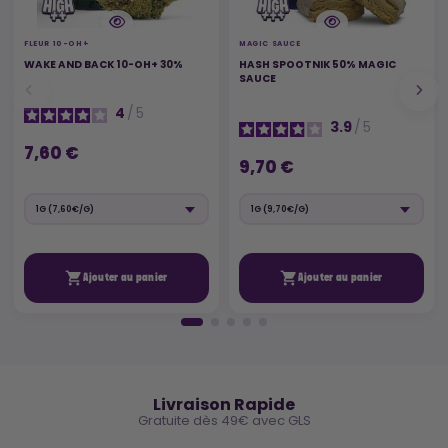
FLEUR 10-OH+
MAGIC SAUCE
WAKE AND BACK 10-OH+ 30%
HASH SPOOTNIK 50% MAGIC
SAUCE
4
/
5
3.9
/
5
7,60 €
9,70 €


Ajouter au panier
Ajouter au panier
🚚
Livraison Rapide
Gratuite dès 49€ avec GLS
🔒