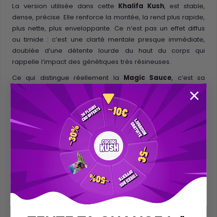
La version utilisée dans cette
Khalifa Kush
, est stable,
dense, précise. Elle renforce la montée, la rend plus rapide,
plus nette, plus enveloppante. Ce n’est pas un effet diffus
ou timide : c’est une clarté mentale presque immédiate,
doublée d’une détente lourde du haut du corps qui
rappelle l’impact des génétiques très résineuses.
Ce qui distingue réellement la
Magic Sauce
, c’est sa
capacité à créer une
sensation proche du THC
sans
jamais franchir la frontière. Pas d’illégalité, mais une vraie
intensité, une vraie présence, un vrai "poids" aromatique et
sensoriel. Pour beaucoup de consommateurs, c’est
l’alternative la plus convaincante
disponible
aujourd’hui.
Une alternative au THC pensée pour les
consommateurs expérimentés
La Khalifa Kush 50% Magic Sauce n’a pas été conçue
pour les débutants
. Sa puissance peut surprendre, et sa
montée franche ne laisse que peu de marge de