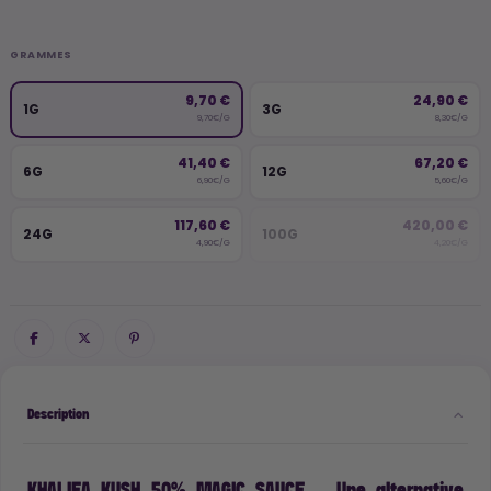
GRAMMES
9,70 €
24,90 €
1G
3G
9,70€/G
8,30€/G
41,40 €
67,20 €
6G
12G
6,90€/G
5,60€/G
117,60 €
420,00 €
24G
100G
4,90€/G
4,20€/G
Description
KHALIFA KUSH 50% MAGIC SAUCE – Une alternative