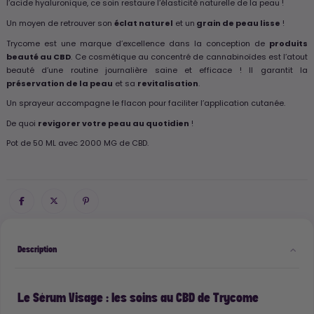
l’acide hyaluronique, ce soin restaure l’élasticité naturelle de la peau !
Un moyen de retrouver son
éclat naturel
et un
grain de peau lisse
!
Trycome est une marque d’excellence dans la conception de
produits
beauté au CBD
. Ce cosmétique au concentré de cannabinoïdes est l’atout
beauté d’une routine journalière saine et efficace ! Il garantit la
préservation de la peau
et sa
revitalisation
.
Un sprayeur accompagne le flacon pour faciliter l’application cutanée.
De quoi
revigorer votre peau au quotidien
!
Pot de 50 ML avec 2000 MG de CBD.
Description
Le Sérum Visage : les soins au CBD de Trycome