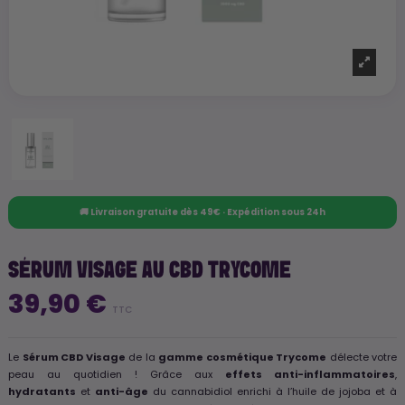
🚚 Livraison gratuite dès 49€ · Expédition sous 24h
SÉRUM VISAGE AU CBD TRYCOME
39,90 €
TTC
Le
Sérum CBD Visage
de la
gamme cosmétique Trycome
délecte votre
peau au quotidien ! Grâce aux
effets anti-inflammatoires
,
hydratants
et
anti-âge
du cannabidiol enrichi à l’huile de jojoba et à