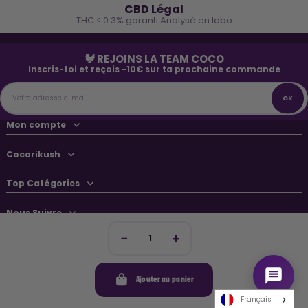
CBD Légal
THC < 0.3% garanti Analysé en labo
🐓 REJOINS LA TEAM COCO
Inscris-toi et reçois -10€ sur ta prochaine commande
Mon compte
Cocorikush
Top Catégories
Nous Suivre
Ajouter au panier
© 2026 Cocorikush - Tous droits réservés • Made by
New Keys
Français