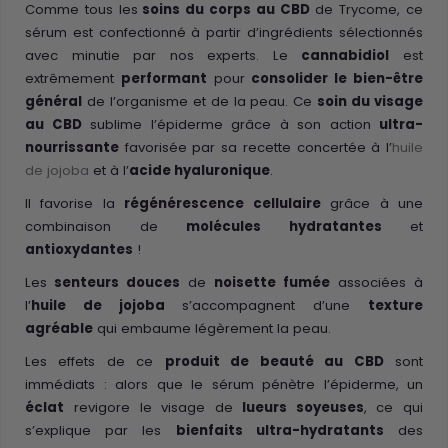
Comme tous les
soins du corps au CBD
de Trycome, ce
sérum est confectionné à partir d’ingrédients sélectionnés
avec minutie par nos experts. Le
cannabidiol
est
extrêmement
performant
pour
consolider le bien-être
général
de l’organisme et de la peau. Ce
soin du visage
au CBD
sublime l’épiderme grâce à son action
ultra-
nourrissante
favorisée par sa recette concertée à l’
huile
de jojoba
et à l’
acide hyaluronique
.
Il favorise la
régénérescence cellulaire
grâce à une
combinaison de
molécules hydratantes
et
antioxydantes
!
Les
senteurs douces
de
noisette fumée
associées à
l’
huile de jojoba
s’accompagnent d’une
texture
agréable
qui embaume légèrement la peau.
Les effets de ce
produit de beauté au CBD
sont
immédiats : alors que le sérum pénètre l’épiderme, un
éclat
revigore le visage de
lueurs soyeuses
, ce qui
s’explique par les
bienfaits ultra-hydratants
des